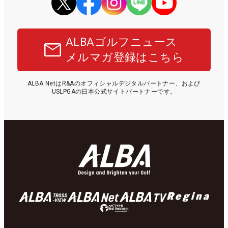
ALBAゴルフニュース
メルマガ登録はこちら
ALBA NetはR&Aのオフィシャルデジタルパートナー、および
USLPGAの日本公式サイトパートナーです。