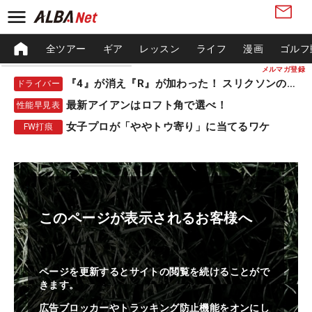
全ツアー
ギア
レッスン
ライフ
漫画
ゴルフ
メルマガ登録
『4』が消え『R』が加わった！ スリクソンの新作
ドライバー
最新アイアンはロフト角で選べ！
性能早見表
女子プロが「ややトウ寄り」に当てるワケ
FW打痕
このページが表示されるお客様へ
ページを更新するとサイトの閲覧を続けることがで
きます。
広告ブロッカーやトラッキング防止機能をオンにし