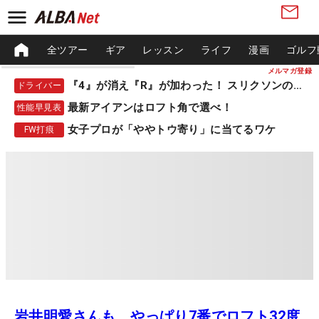
全ツアー
ギア
レッスン
ライフ
漫画
ゴルフ
メルマガ登録
『4』が消え『R』が加わった！ スリクソンの新作
ドライバー
最新アイアンはロフト角で選べ！
性能早見表
女子プロが「ややトウ寄り」に当てるワケ
FW打痕
岩井明愛さんも、やっぱり7番でロフト32度