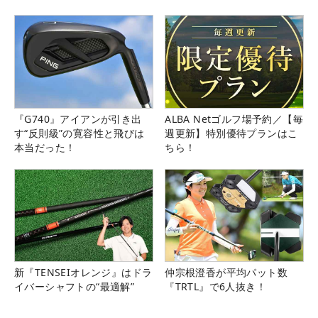
県）
『G740』アイアンが引き出
ALBA Netゴルフ場予約／【毎
す“反則級”の寛容性と飛びは
週更新】特別優待プランはこ
本当だった！
ちら！
新『TENSEIオレンジ』はドラ
仲宗根澄香が平均パット数
イバーシャフトの“最適解”
『TRTL』で6人抜き！