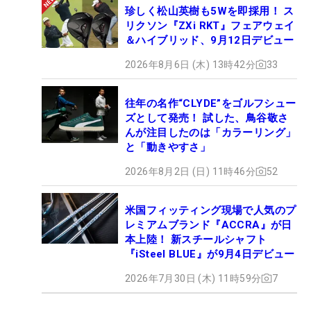
珍しく松山英樹も5Wを即採用！ ス
リクソン『ZXi RKT』フェアウェイ
＆ハイブリッド、9月12日デビュー
2026年8月6日 (木) 13時42分
33
往年の名作“CLYDE”をゴルフシュー
ズとして発売！ 試した、鳥谷敬さ
んが注目したのは「カラーリング」
と「動きやすさ」
2026年8月2日 (日) 11時46分
52
米国フィッティング現場で人気のプ
レミアムブランド『ACCRA』が日
本上陸！ 新スチールシャフト
『iSteel BLUE』が9月4日デビュー
2026年7月30日 (木) 11時59分
7