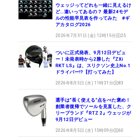
ウェッジってどれも一緒に見えるけ
ど…違いってあるの？ 最新24モデ
ルの性能早見表を作ってみた #ギ
アカタログ2026
2026年7月31日 (金) 12時15分
25
ついに正式発表、9月12日デビュ
ー！未発表時から2勝した『ZXi
RKT LS』は、スリクソン史上No.1
ドライバー!?【打ってみた】
2026年8月5日 (水) 11時31分
83
選手は“長く使える”点をべた褒め！
創業者復帰でソールを見直した、ク
リーブランド『RTZ 2』ウェッジが
9月12日デビュー
2026年8月5日 (水) 15時09分
60