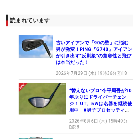
読まれています
古いアイアンで「90の壁」に悩む
男が激変！PING『G740』アイアン
が引き出す“反則級”の寛容性と飛び
は本当だった！
2026年7月29日 (水) 19時36分
18
“替えないプロ”今平周吾が10
年ぶりにドライバーチェン
ジ！ UT、5Wは名器を継続使
用中 #男子プロセッティン
グ
2026年8月6日 (木) 15時49分
38