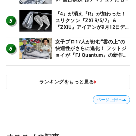
ススメ！
『4』が消え『R』が加わった！
5
スリクソン『ZXi R/5/7』＆
『ZXiU』アイアンが9月12日デ
ビュー
女子プロ17人が好む“雲の上”の
6
快適性がさらに進化！ フットジ
ョイが『FJ Quantum』の新作を
発表、8月7日デビュー
ランキングをもっと見る
ページ上部へ