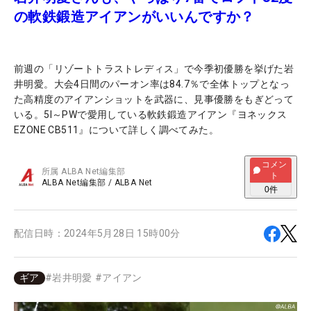
の軟鉄鍛造アイアンがいいんですか？
前週の「リゾートトラストレディス」で今季初優勝を挙げた岩
井明愛。大会4日間のパーオン率は84.7％で全体トップとなっ
た高精度のアイアンショットを武器に、見事優勝をもぎどって
いる。5I～PWで愛用している軟鉄鍛造アイアン『ヨネックス
EZONE CB511』について詳しく調べてみた。
コメン
所属
ALBA Net編集部
ト
ALBA Net編集部
/
ALBA Net
0
件
配信日時：
2024年5月28日 15時00分
ギア
#
岩井明愛
#
アイアン