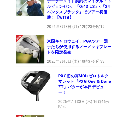
テーラーメイド契約のマイケル・ト
ルビョンセン、『Qi4D LS』×『24
ベンタスブラック』でツアー初優
勝！【WITB】
2026年8月3日 (月) 12時23分
19
米国キャロウェイ、PGAツアー選
手たちが使用するノーメッキブレー
ドを限定発売
2026年8月6日 (木) 10時37分
33
PXG初の高MOI×ゼロトルク
マレット『PXG One & Done
ZT』パターが本日デビュ
ー！
2026年7月30日 (木) 16時46分
20