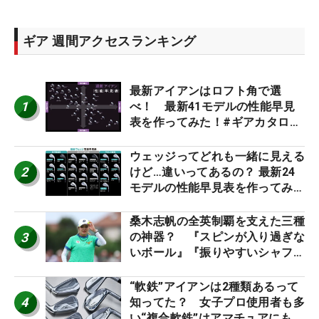
ギア 週間アクセスランキング
最新アイアンはロフト角で選
1
べ！ 最新41モデルの性能早見
表を作ってみた！#ギアカタログ
2026
ウェッジってどれも一緒に見える
2
けど…違いってあるの？ 最新24
モデルの性能早見表を作ってみ
た #ギアカタログ2026
桑木志帆の全英制覇を支えた三種
3
の神器？ 『スピンが入り過ぎな
いボール』『振りやすいシャフ
ト』『真っすぐ飛ぶドライバ
ー』 #女子プロセッティング
“軟鉄”アイアンは2種類あるって
4
知ってた？ 女子プロ使用者も多
い“複合軟鉄”はアマチュアにもオ