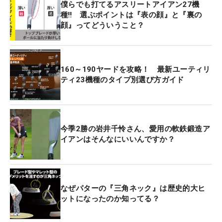
僕らでも打てるアスリートアイアン27機
種‼ 選ぶポイントは『表の顔』と『裏の
顔』ってどういうこと？
160～190ヤードを攻略！ 最新ユーティリ
ティ23機種のタイプ別選び方ガイド
今季2勝の岩井千怜さん、愛用の軟鉄鍛造ア
イアンはそんなにいいんですか？
なぜパターの『三角ネック』は歴史的大ヒ
ットになったのか知ってる？