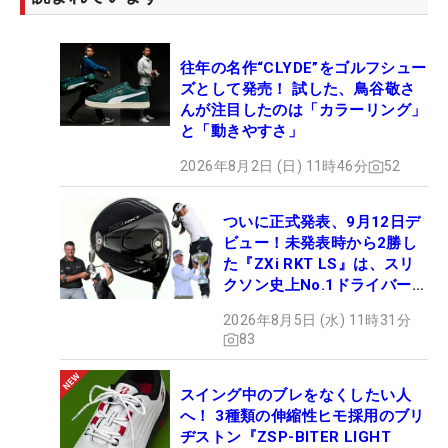
往年の名作“CLYDE”をゴルフシュー
ズとして発売！ 試した、鳥谷敬さ
んが注目したのは「カラーリング」
と「動きやすさ」
2026年8月2日 (日) 11時46分
52
ついに正式発表、9月12日デ
ビュー！未発表時から2勝し
た『ZXi RKT LS』は、スリ
クソン史上No.1ドライバー!?
【打ってみた】
2026年8月5日 (水) 11時31分
83
スイング中のブレをなくしたい人
へ！ 3種類の伸縮性ヒモ採用のブリ
ヂストン『ZSP-BITER LIGHT