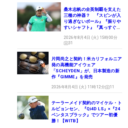
桑木志帆の全英制覇を支えた
三種の神器？ 『スピンが入
り過ぎないボール』『振りや
すいシャフト』『真っすぐ飛
ぶドライバー』 #女子プロ
2026年8月4日 (火) 15時00分
セッティング
31
片岡尚之と契約！米カリフォルニア
発の高機能アイウェア
「SCHEYDEN」が、日本製造の新
作『GIMME』を発売
2026年8月4日 (火) 11時12分
11
テーラーメイド契約のマイケル・ト
ルビョンセン、『Qi4D LS』×『24
ベンタスブラック』でツアー初優
勝！【WITB】