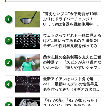
“替えないプロ”今平周吾が10年
1
ぶりにドライバーチェンジ！
UT、5Wは名器を継続使用中 #
男子プロセッティング
ウェッジってどれも一緒に見える
2
けど…違いってあるの？ 最新24
モデルの性能早見表を作ってみ
た #ギアカタログ2026
桑木志帆の全英制覇を支えた三種
3
の神器？ 『スピンが入り過ぎな
いボール』『振りやすいシャフ
ト』『真っすぐ飛ぶドライバ
ー』 #女子プロセッティング
最新アイアンはロフト角で選
4
べ！ 最新41モデルの性能早見
表を作ってみた！#ギアカタログ
2026
『4』が消え『R』が加わった！
5
スリクソン『ZXi R/5/7』＆