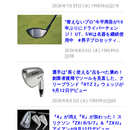
2026年7月29日 (水) 19時36分
18
“替えないプロ”今平周吾が10
年ぶりにドライバーチェン
ジ！ UT、5Wは名器を継続使
用中 #男子プロセッティン
グ
2026年8月6日 (木) 15時49分
38
選手は“長く使える”点をべた褒め！
創業者復帰でソールを見直した、ク
リーブランド『RTZ 2』ウェッジが
9月12日デビュー
2026年8月5日 (水) 15時09分
60
『4』が消え『R』が加わった！ ス
リクソン『ZXi R/5/7』＆『ZXiU』
アイアンが9月12日デビュー