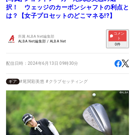
択！ ウェッジのカーボンシャフトの利点と
は？【女子プロセットのどこマネる!?】
コメン
所属
ALBA Net編集部
ト
ALBA Net編集部
/
ALBA Net
0
件
配信日時：
2024年6月13日 09時30分
ギア
#
尾関彩美悠
#
クラブセッティング