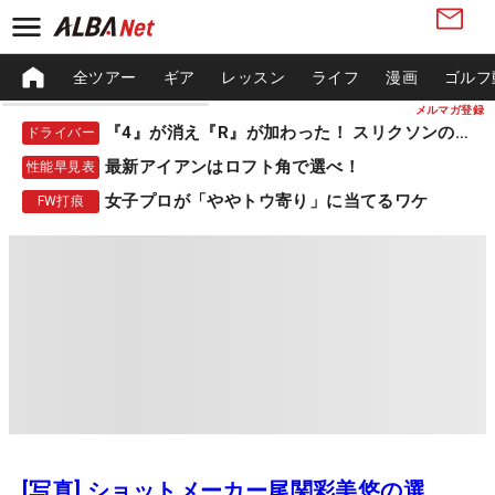
全ツアー
ギア
レッスン
ライフ
漫画
ゴルフ
メルマガ登録
『4』が消え『R』が加わった！ スリクソンの新作
ドライバー
最新アイアンはロフト角で選べ！
性能早見表
女子プロが「ややトウ寄り」に当てるワケ
FW打痕
[写真] ショットメーカー尾関彩美悠の選