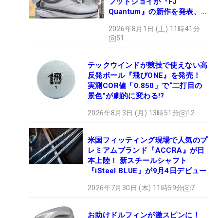
フットジョイが『FJ
Quantum』の新作を発表、8
月7日デビュー
2026年8月1日 (土) 11時41分
51
テックウインドが競技で使えない高
反発ボール『飛びONE』を発売！
実測COR値「0.850」で“二打目の
景色”が劇的に変わる!?
2026年8月3日 (月) 13時51分
12
米国フィッティング現場で人気のプ
レミアムブランド『ACCRA』が日
本上陸！ 新スチールシャフト
『iSteel BLUE』が9月4日デビュー
2026年7月30日 (木) 11時59分
7
お助けドルフィンが激スピンに！