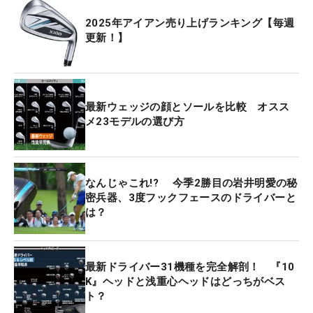
2025年アイアン売り上げランキング【毎週
更新！】
最新ウェッジの顔とソールを比較 オスス
メ23モデルの選び方
なんじゃこれ!? 今季2勝目の岩井明愛の秘
密兵器、3度フックフェースのドライバーと
は？
最新ドライバー31機種を完全解剖！ 『10
K』ヘッドと浅重心ヘッドはどっちがベス
ト？