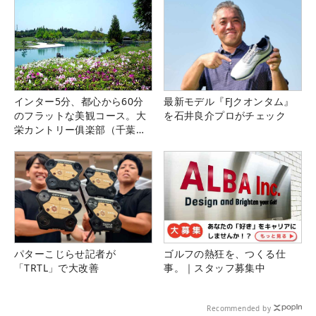
インター5分、都心から60分
最新モデル『FJクオンタム』
のフラットな美観コース。大
を石井良介プロがチェック
栄カントリー俱楽部（千葉
県）
パターこじらせ記者が
ゴルフの熱狂を、つくる仕
「TRTL」で大改善
事。｜スタッフ募集中
Recommended by