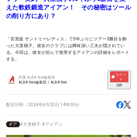
えた軟鉄鍛造アイアン！ その秘密はソール
の削り方にあり？
「宮里藍 サントリーレディス」で3年ぶりにツアー3勝目を飾
った大里桃子。彼女のクラブには興味深い工夫が隠されてい
る。今回は、彼女が好んで使用するアイアンの詳細をレポート
する。
コメン
所属
ALBA Net編集部
ト
ALBA Net編集部
/
ALBA Net
0
件
配信日時：
2024年6月20日 14時30分
ギア
#
大里桃子
#
アイアン