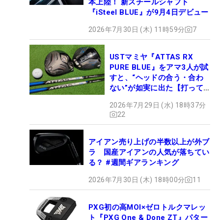
本上陸！ 新スチールシャフト
『iSteel BLUE』が9月4日デビュー
2026年7月30日 (木) 11時59分
7
USTマミヤ『ATTAS RX
PURE BLUE』をアマ3人が試
すと、“ヘッドの合う・合わ
ない”が如実に出た【打って
みた】
2026年7月29日 (水) 18時37分
22
アイアン売り上げの半数以上が外ブ
ラ 国産アイアンの人気が落ちてい
る？ #週間ギアランキング
2026年7月30日 (木) 18時00分
11
PXG初の高MOI×ゼロトルクマレッ
ト『PXG One & Done ZT』パター