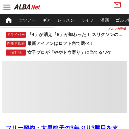
全ツアー
ギア
レッスン
ライフ
漫画
ゴルフ
メルマガ登録
『4』が消え『R』が加わった！ スリクソンの新作
ドライバー
最新アイアンはロフト角で選べ！
性能早見表
女子プロが「ややトウ寄り」に当てるワケ
FW打痕
フリー契約・大里桃子の3年ぶり3勝目を支