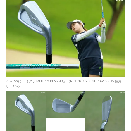
7I～PWに『ミズノMizuno Pro 243』（N.S.PRO 950GH neo S）を使用
している