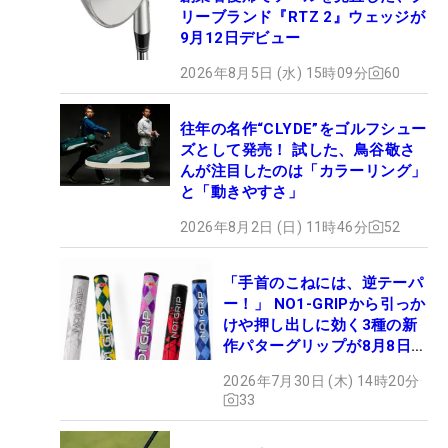
リーブランド『RTZ 2』ウェッジが
9月12日デビュー
2026年8月5日 (水) 15時09分
60
往年の名作“CLYDE”をゴルフシュー
ズとして発売！ 試した、鳥谷敬さ
んが注目したのは「カラーリング」
と「動きやすさ」
2026年8月2日 (日) 11時46分
52
「手首のこねには、逆テーパ
ー！」 NO1-GRIPから引っか
けや押し出しに効く3種の新
作パターグリップが8月8日デ
ビュー
2026年7月30日 (木) 14時20分
33