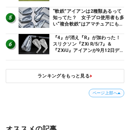
男子プロセッティング
“軟鉄”アイアンは2種類あるって
5
知ってた？ 女子プロ使用者も多
い“複合軟鉄”はアマチュアにもオ
ススメ！
『4』が消え『R』が加わった！
6
スリクソン『ZXi R/5/7』＆
『ZXiU』アイアンが9月12日デ
ビュー
ランキングをもっと見る
ページ上部へ
オススメの記事