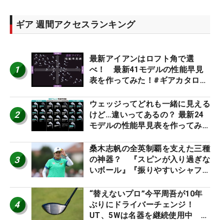
ギア 週間アクセスランキング
最新アイアンはロフト角で選
1
べ！ 最新41モデルの性能早見
表を作ってみた！#ギアカタログ
2026
ウェッジってどれも一緒に見える
2
けど…違いってあるの？ 最新24
モデルの性能早見表を作ってみ
た #ギアカタログ2026
桑木志帆の全英制覇を支えた三種
3
の神器？ 『スピンが入り過ぎな
いボール』『振りやすいシャフ
ト』『真っすぐ飛ぶドライバ
ー』 #女子プロセッティング
“替えないプロ”今平周吾が10年
4
ぶりにドライバーチェンジ！
UT、5Wは名器を継続使用中 #