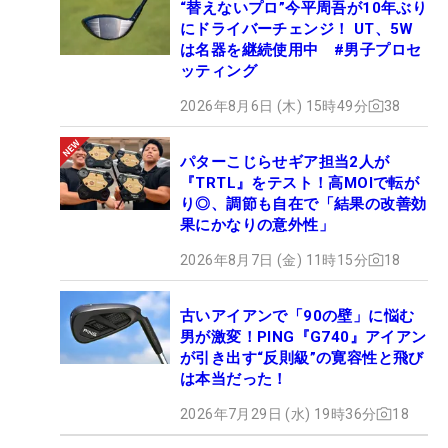
“替えないプロ”今平周吾が10年ぶり
にドライバーチェンジ！ UT、5W
は名器を継続使用中 #男子プロセ
ッティング
2026年8月6日 (木) 15時49分
38
パターこじらせギア担当2人が
『TRTL』をテスト！高MOIで転が
り◎、調節も自在で「結果の改善効
果にかなりの意外性」
2026年8月7日 (金) 11時15分
18
古いアイアンで「90の壁」に悩む
男が激変！PING『G740』アイアン
が引き出す“反則級”の寛容性と飛び
は本当だった！
2026年7月29日 (水) 19時36分
18