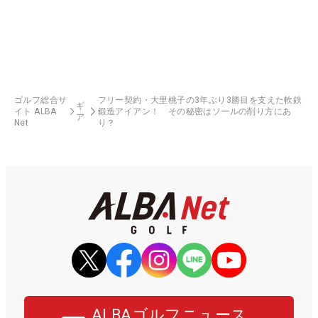
ゴルフ総合サ
フリー契約・大里桃子の3年ぶり3勝目を支えた軟鉄
ギ
イト ALBA
鍛造アイアン！ その秘密はソールの削り方にあ
ア
Net
り？
ALBAゴルフニュース