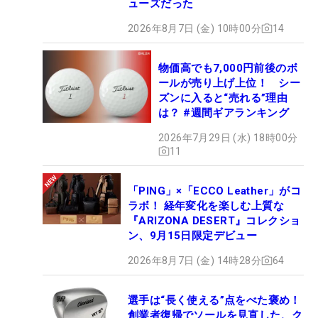
ューズだった
2026年8月7日 (金) 10時00分
14
物価高でも7,000円前後のボ
ールが売り上げ上位！ シー
ズンに入ると“売れる”理由
は？ #週間ギアランキング
2026年7月29日 (水) 18時00分
11
「PING」×「ECCO Leather」がコ
ラボ！ 経年変化を楽しむ上質な
『ARIZONA DESERT』コレクショ
ン、9月15日限定デビュー
2026年8月7日 (金) 14時28分
64
選手は“長く使える”点をべた褒め！
創業者復帰でソールを見直した、ク