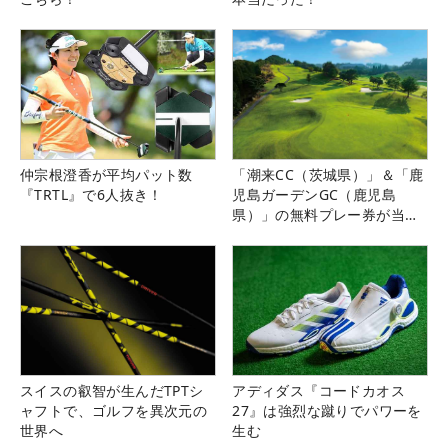
仲宗根澄香が平均パット数
「潮来CC（茨城県）」＆「鹿
『TRTL』で6人抜き！
児島ガーデンGC（鹿児島
県）」の無料プレー券が当た
る！！
スイスの叡智が生んだTPTシ
アディダス『コードカオス
ャフトで、ゴルフを異次元の
27』は強烈な蹴りでパワーを
世界へ
生む