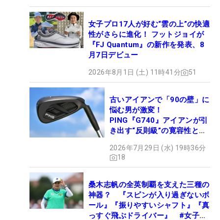
女子プロ17人が好む“雲の上”の快適
性がさらに進化！ フットジョイが
『FJ Quantum』の新作を発表、8
月7日デビュー
2026年8月1日 (土) 11時41分
51
古いアイアンで「90の壁」に
悩む男が激変！
PING『G740』アイアンが引
き出す“反則級”の寛容性と飛
びは本当だった！
2026年7月29日 (水) 19時36分
18
桑木志帆の全英制覇を支えた三種の
神器？ 『スピンが入り過ぎないボ
ール』『振りやすいシャフト』『真
っすぐ飛ぶドライバー』 #女子プ