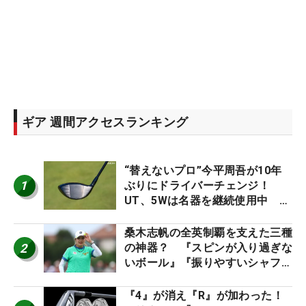
ギア 週間アクセスランキング
“替えないプロ”今平周吾が10年
1
ぶりにドライバーチェンジ！
UT、5Wは名器を継続使用中 #
男子プロセッティング
桑木志帆の全英制覇を支えた三種
2
の神器？ 『スピンが入り過ぎな
いボール』『振りやすいシャフ
ト』『真っすぐ飛ぶドライバ
ー』 #女子プロセッティング
『4』が消え『R』が加わった！