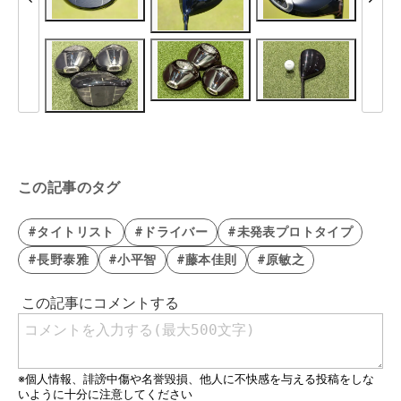
この記事のタグ
#タイトリスト
#ドライバー
#未発表プロトタイプ
#長野泰雅
#小平智
#藤本佳則
#原敏之