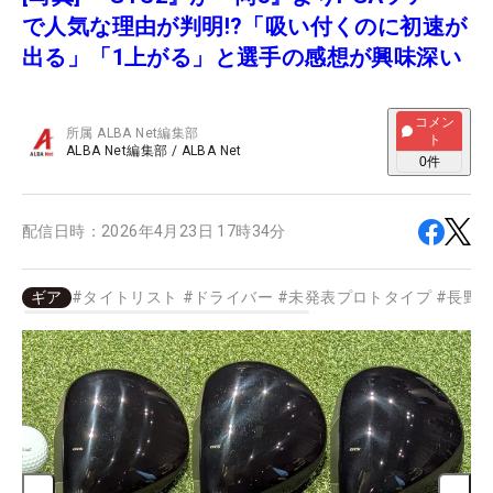
で人気な理由が判明!?「吸い付くのに初速が
出る」「1上がる」と選手の感想が興味深い
コメン
所属
ALBA Net編集部
ト
ALBA Net編集部
/
ALBA Net
0
件
配信日時：
2026年4月23日 17時34分
ギア
#
タイトリスト
#
ドライバー
#
未発表プロトタイプ
#
長野