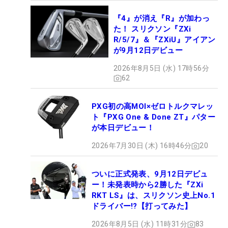
『4』が消え『R』が加わっ
た！ スリクソン『ZXi
R/5/7』＆『ZXiU』アイアン
が9月12日デビュー
2026年8月5日 (水) 17時56分
62
PXG初の高MOI×ゼロトルクマレッ
ト『PXG One & Done ZT』パター
が本日デビュー！
2026年7月30日 (木) 16時46分
20
ついに正式発表、9月12日デビュ
ー！未発表時から2勝した『ZXi
RKT LS』は、スリクソン史上No.1
ドライバー!?【打ってみた】
2026年8月5日 (水) 11時31分
83