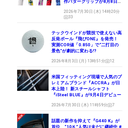
作パターグリップが8月8日デ
ビュー
2026年7月30日 (木) 14時20分
33
テックウインドが競技で使えない高
反発ボール『飛びONE』を発売！
実測COR値「0.850」で“二打目の
景色”が劇的に変わる!?
2026年8月3日 (月) 13時51分
12
米国フィッティング現場で人気のプ
レミアムブランド『ACCRA』が日
本上陸！ 新スチールシャフト
『iSteel BLUE』が9月4日デビュー
2026年7月30日 (木) 11時59分
7
話題の新作を抑えて『G440 K』が
首位 “10Ｋ”人気は未だに継続中 #