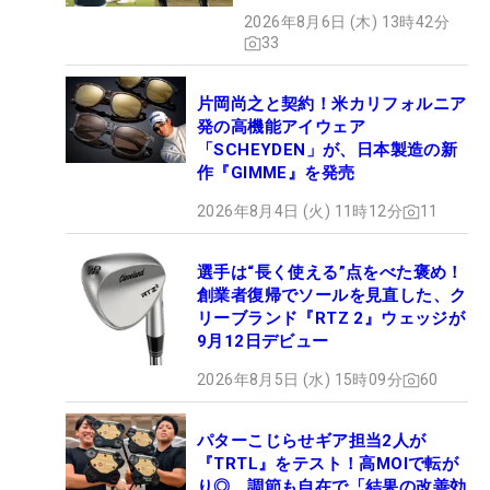
2026年8月6日 (木) 13時42分
33
片岡尚之と契約！米カリフォルニア
発の高機能アイウェア
「SCHEYDEN」が、日本製造の新
作『GIMME』を発売
2026年8月4日 (火) 11時12分
11
選手は“長く使える”点をべた褒め！
創業者復帰でソールを見直した、ク
リーブランド『RTZ 2』ウェッジが
9月12日デビュー
2026年8月5日 (水) 15時09分
60
パターこじらせギア担当2人が
『TRTL』をテスト！高MOIで転が
り◎、調節も自在で「結果の改善効