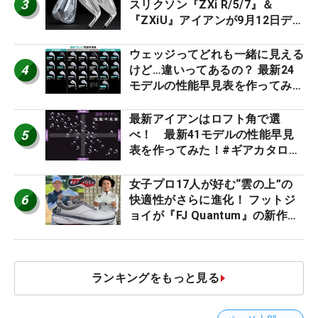
3
スリクソン『ZXi R/5/7』＆
『ZXiU』アイアンが9月12日デ
ビュー
ウェッジってどれも一緒に見える
4
けど…違いってあるの？ 最新24
モデルの性能早見表を作ってみ
た #ギアカタログ2026
最新アイアンはロフト角で選
5
べ！ 最新41モデルの性能早見
表を作ってみた！#ギアカタログ
2026
女子プロ17人が好む“雲の上”の
6
快適性がさらに進化！ フットジ
ョイが『FJ Quantum』の新作を
発表、8月7日デビュー
ランキングをもっと見る