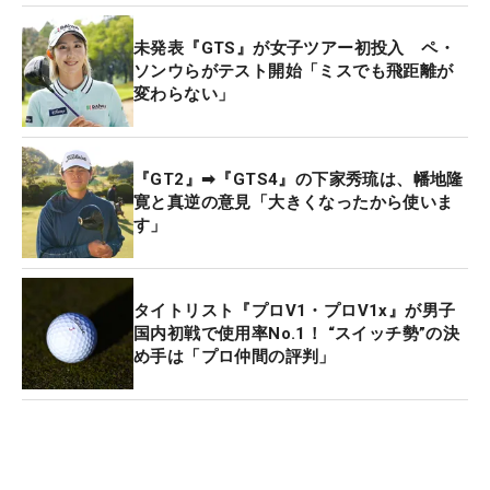
未発表『GTS』が女子ツアー初投入 ペ・
ソンウらがテスト開始「ミスでも飛距離が
変わらない」
『GT2』➡『GTS4』の下家秀琉は、幡地隆
寛と真逆の意見「大きくなったから使いま
す」
タイトリスト『プロV1・プロV1x』が男子
国内初戦で使用率No.1！ “スイッチ勢”の決
め手は「プロ仲間の評判」