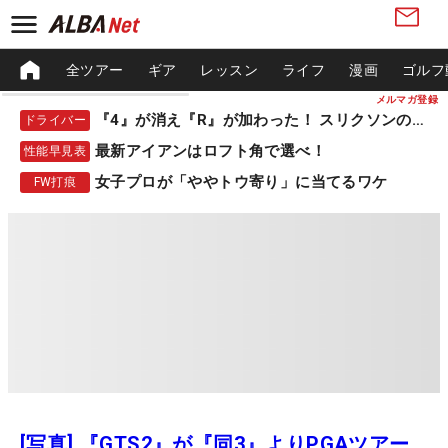
全ツアー
ギア
レッスン
ライフ
漫画
ゴルフ
メルマガ登録
『4』が消え『R』が加わった！ スリクソンの新作
ドライバー
最新アイアンはロフト角で選べ！
性能早見表
女子プロが「ややトウ寄り」に当てるワケ
FW打痕
[写真] 『GTS2』が『同3』よりPGAツアー