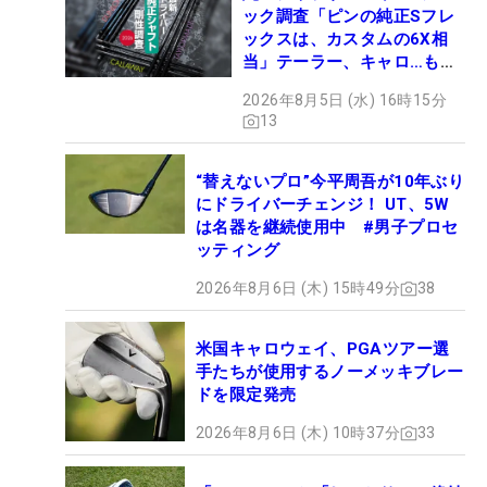
ック調査「ピンの純正Sフレ
ックスは、カスタムの6X相
当」テーラー、キャロ…もチ
ェック！
2026年8月5日 (水) 16時15分
13
“替えないプロ”今平周吾が10年ぶり
にドライバーチェンジ！ UT、5W
は名器を継続使用中 #男子プロセ
ッティング
2026年8月6日 (木) 15時49分
38
米国キャロウェイ、PGAツアー選
手たちが使用するノーメッキブレー
ドを限定発売
2026年8月6日 (木) 10時37分
33