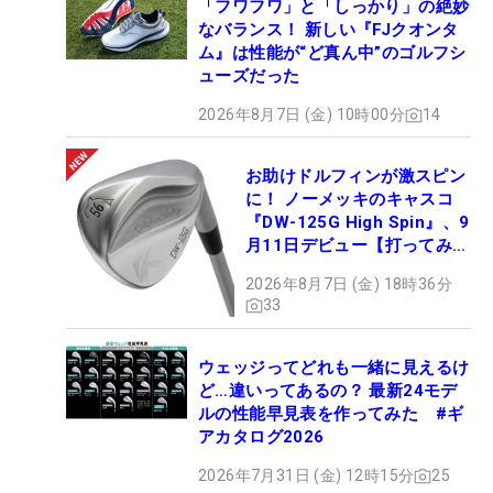
「フワフワ」と「しっかり」の絶妙
なバランス！ 新しい『FJクオンタ
ム』は性能が“ど真ん中”のゴルフシ
ューズだった
2026年8月7日 (金) 10時00分
14
お助けドルフィンが激スピン
に！ ノーメッキのキャスコ
『DW-125G High Spin』、9
月11日デビュー【打ってみ
た】
2026年8月7日 (金) 18時36分
33
ウェッジってどれも一緒に見えるけ
ど…違いってあるの？ 最新24モデ
ルの性能早見表を作ってみた #ギ
アカタログ2026
2026年7月31日 (金) 12時15分
25