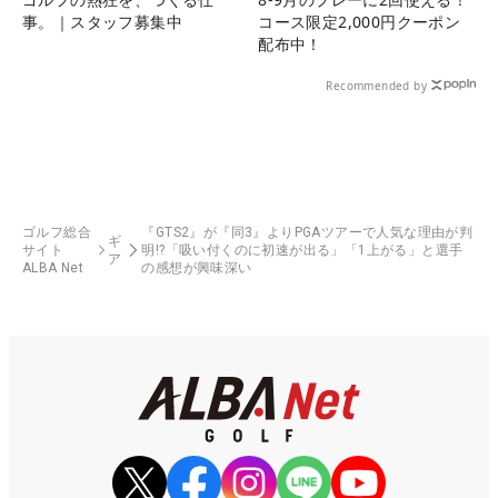
事。｜スタッフ募集中
コース限定2,000円クーポン
配布中！
Recommended by
ゴルフ総合
『GTS2』が『同3』よりPGAツアーで人気な理由が判
ギ
サイト
明!?「吸い付くのに初速が出る」「1上がる」と選手
ア
ALBA Net
の感想が興味深い