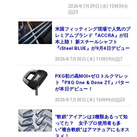
2026年7月29日 (水) 15時36分
23
米国フィッティング現場で人気のプ
レミアムブランド『ACCRA』が日
本上陸！ 新スチールシャフト
『iSteel BLUE』が9月4日デビュー
2026年7月30日 (木) 11時59分
7
PXG初の高MOI×ゼロトルクマレッ
ト『PXG One & Done ZT』パター
が本日デビュー！
2026年7月30日 (木) 16時46分
20
“軟鉄”アイアンは2種類あるって知
ってた？ 女子プロ使用者も多
い“複合軟鉄”はアマチュアにもオス
スメ！