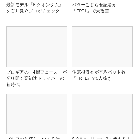
最新モデル『FJクオンタム』
パターこじらせ記者が
を石井良介プロがチェック
「TRTL」で大改善
プロギアの「4層フェース」が
仲宗根澄香が平均パット数
切り開く高初速ドライバーの
『TRTL』で6人抜き！
新時代
ゴルフの熱狂を、つくる仕
8-9月のプレーに2回使える！