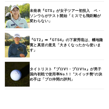
未発表『GTS』が女子ツアー初投入 ペ・
ソンウらがテスト開始「ミスでも飛距離が
変わらない」
『GT2』➡『GTS4』の下家秀琉は、幡地隆
寛と真逆の意見「大きくなったから使いま
す」
タイトリスト『プロV1・プロV1x』が男子
国内初戦で使用率No.1！ “スイッチ勢”の決
め手は「プロ仲間の評判」