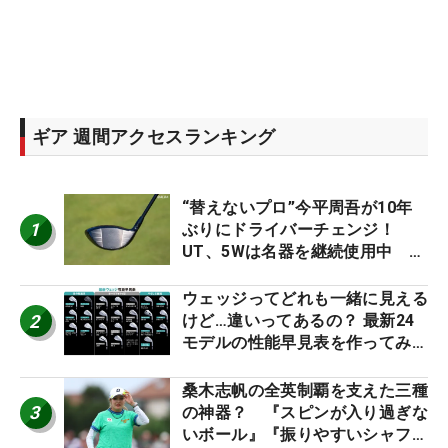
ギア 週間アクセスランキング
“替えないプロ”今平周吾が10年
1
ぶりにドライバーチェンジ！
UT、5Wは名器を継続使用中 #
男子プロセッティング
ウェッジってどれも一緒に見える
2
けど…違いってあるの？ 最新24
モデルの性能早見表を作ってみ
た #ギアカタログ2026
桑木志帆の全英制覇を支えた三種
3
の神器？ 『スピンが入り過ぎな
いボール』『振りやすいシャフ