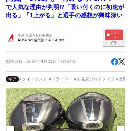
で人気な理由が判明!?「吸い付くのに初速が
出る」「1上がる」と選手の感想が興味深い
コメン
所属
ALBA Net編集部
ト
ALBA Net編集部
/
ALBA Net
0
件
配信日時：
2026年4月23日 17時34分
ギア
#
タイトリスト
#
ドライバー
#
未発表プロトタイプ
#
長野