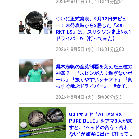
2026年8月1日 (土) 11時41分
51
ついに正式発表、9月12日デビュ
ー！未発表時から2勝した『ZXi
RKT LS』は、スリクソン史上No.1
ドライバー!?【打ってみた】
2026年8月5日 (水) 11時31分
83
桑木志帆の全英制覇を支えた三種の
神器？ 『スピンが入り過ぎないボ
ール』『振りやすいシャフト』『真
っすぐ飛ぶドライバー』 #女子プ
ロセッティング
2026年8月4日 (火) 15時00分
31
USTマミヤ『ATTAS RX
PURE BLUE』をアマ3人が試
すと、“ヘッドの合う・合わ
ない”が如実に出た【打って