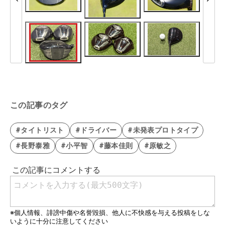
この記事のタグ
#タイトリスト
#ドライバー
#未発表プロトタイプ
#長野泰雅
#小平智
#藤本佳則
#原敏之