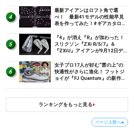
ト』『真っすぐ飛ぶドライバ
ー』 #女子プロセッティング
最新アイアンはロフト角で選
4
べ！ 最新41モデルの性能早見
表を作ってみた！#ギアカタログ
2026
『4』が消え『R』が加わった！
5
スリクソン『ZXi R/5/7』＆
『ZXiU』アイアンが9月12日デ
ビュー
女子プロ17人が好む“雲の上”の
6
快適性がさらに進化！ フットジ
ョイが『FJ Quantum』の新作を
発表、8月7日デビュー
ランキングをもっと見る
ページ上部へ