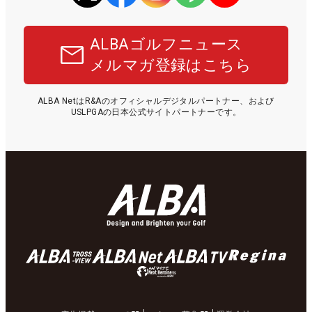
ALBAゴルフニュース
メルマガ登録はこちら
ALBA NetはR&Aのオフィシャルデジタルパートナー、および
USLPGAの日本公式サイトパートナーです。