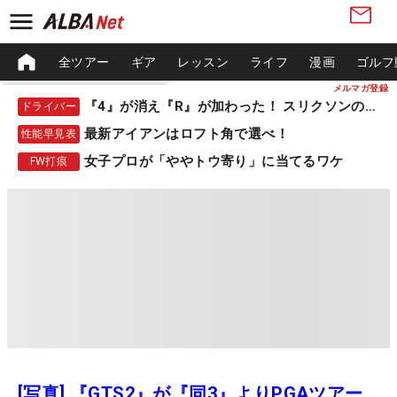
全ツアー
ギア
レッスン
ライフ
漫画
ゴルフ
メルマガ登録
『4』が消え『R』が加わった！ スリクソンの新作
ドライバー
最新アイアンはロフト角で選べ！
性能早見表
女子プロが「ややトウ寄り」に当てるワケ
FW打痕
[写真] 『GTS2』が『同3』よりPGAツアー