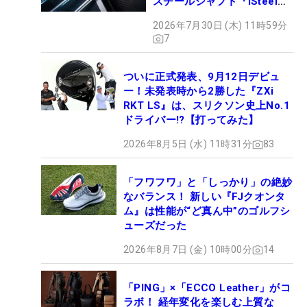
スチールシャフト『iSteel
BLUE』が9月4日デビュー
2026年7月30日 (木) 11時59分
7
ついに正式発表、9月12日デビュ
ー！未発表時から2勝した『ZXi
RKT LS』は、スリクソン史上No.1
ドライバー!?【打ってみた】
2026年8月5日 (水) 11時31分
83
「フワフワ」と「しっかり」の絶妙
なバランス！ 新しい『FJクオンタ
ム』は性能が“ど真ん中”のゴルフシ
ューズだった
2026年8月7日 (金) 10時00分
14
「PING」×「ECCO Leather」がコ
ラボ！ 経年変化を楽しむ上質な