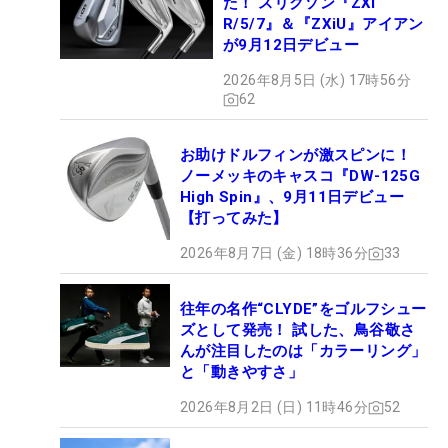
た！ スリクソン『ZXi
R/5/7』＆『ZXiU』アイアン
が9月12日デビュー
2026年8月5日 (水) 17時56分
62
お助けドルフィンが激スピンに！
ノーメッキのキャスコ『DW-125G
High Spin』、9月11日デビュー
【打ってみた】
2026年8月7日 (金) 18時36分
33
往年の名作“CLYDE”をゴルフシュー
ズとして発売！ 試した、鳥谷敬さ
んが注目したのは「カラーリング」
と「動きやすさ」
2026年8月2日 (日) 11時46分
52