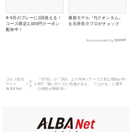
8-9月のプレーに2回使える！
最新モデル『FJクオンタム』
コース限定2,000円クーポン
を石井良介プロがチェック
配布中！
Recommended by
ゴルフ総合
『GTS2』が『同3』よりPGAツアーで人気な理由が判
ギ
サイト
明!?「吸い付くのに初速が出る」「1上がる」と選手
ア
ALBA Net
の感想が興味深い