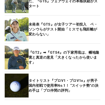
た、『GTS』フェアウェイの本格供給がス
タート
未発表『GTS』が女子ツアー初投入 ペ・
ソンウらがテスト開始「ミスでも飛距離が
変わらない」
『GT2』➡『GTS4』の下家秀琉は、幡地隆
寛と真逆の意見「大きくなったから使いま
す」
タイトリスト『プロV1・プロV1x』が男子
国内初戦で使用率No.1！ “スイッチ勢”の決
め手は「プロ仲間の評判」