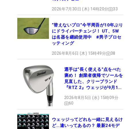
2026年7月30日 (木) 14時20分
33
“替えないプロ”今平周吾が10年ぶり
にドライバーチェンジ！ UT、5W
は名器を継続使用中 #男子プロセ
ッティング
2026年8月6日 (木) 15時49分
38
選手は“長く使える”点をべた
褒め！ 創業者復帰でソールを
見直した、クリーブランド
『RTZ 2』ウェッジが9月12
日デビュー
2026年8月5日 (水) 15時09分
60
ウェッジってどれも一緒に見えるけ
ど…違いってあるの？ 最新24モデ