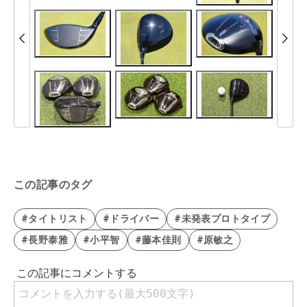
この記事のタグ
#タイトリスト
#ドライバー
#未発表プロトタイプ
#長野泰雅
#小平智
#藤本佳則
#原敏之