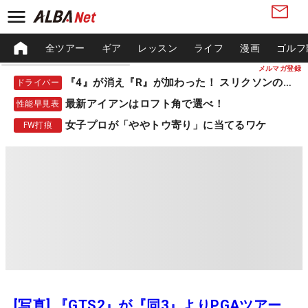
全ツアー
ギア
レッスン
ライフ
漫画
ゴルフ
メルマガ登録
『4』が消え『R』が加わった！ スリクソンの新作
ドライバー
最新アイアンはロフト角で選べ！
性能早見表
女子プロが「ややトウ寄り」に当てるワケ
FW打痕
[写真] 『GTS2』が『同3』よりPGAツアー