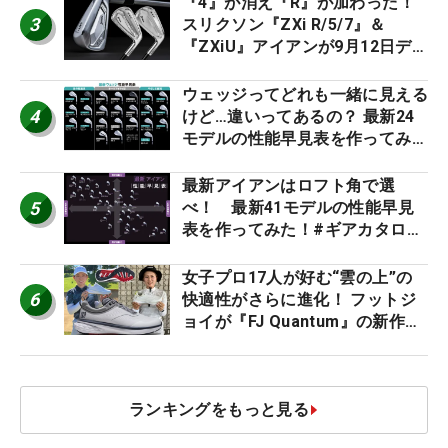
『4』が消え『R』が加わった！
3
スリクソン『ZXi R/5/7』＆
『ZXiU』アイアンが9月12日デ
ビュー
ウェッジってどれも一緒に見える
4
けど…違いってあるの？ 最新24
モデルの性能早見表を作ってみ
た #ギアカタログ2026
最新アイアンはロフト角で選
5
べ！ 最新41モデルの性能早見
表を作ってみた！#ギアカタログ
2026
女子プロ17人が好む“雲の上”の
6
快適性がさらに進化！ フットジ
ョイが『FJ Quantum』の新作を
発表、8月7日デビュー
ランキングをもっと見る