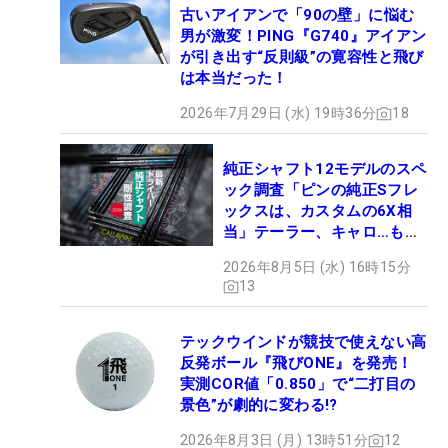
古いアイアンで「90の壁」に悩む
男が激変！PING『G740』アイアン
が引き出す“反則級”の寛容性と飛び
は本当だった！
2026年7月29日 (水) 19時36分
18
純正シャフト12モデルのスペ
ック調査「ピンの純正Sフレ
ックスは、カスタムの6X相
当」テーラー、キャロ…もチ
ェック！
2026年8月5日 (水) 16時15分
13
テックウインドが競技で使えない高
反発ボール『飛びONE』を発売！
実測COR値「0.850」で“二打目の
景色”が劇的に変わる!?
2026年8月3日 (月) 13時51分
12