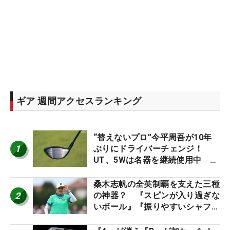
ギア 週間アクセスランキング
“替えないプロ”今平周吾が10年
1
ぶりにドライバーチェンジ！
UT、5Wは名器を継続使用中 #
男子プロセッティング
桑木志帆の全英制覇を支えた三種
2
の神器？ 『スピンが入り過ぎな
いボール』『振りやすいシャフ
ト』『真っすぐ飛ぶドライバ
ー』 #女子プロセッティング