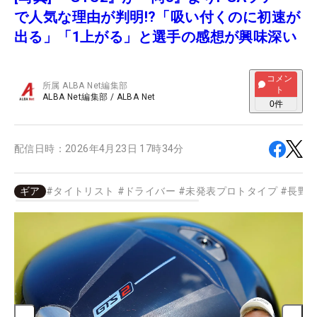
で人気な理由が判明!?「吸い付くのに初速が
出る」「1上がる」と選手の感想が興味深い
コメン
所属
ALBA Net編集部
ト
ALBA Net編集部
/
ALBA Net
0
件
配信日時：
2026年4月23日 17時34分
ギア
#
タイトリスト
#
ドライバー
#
未発表プロトタイプ
#
長野