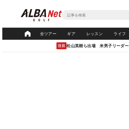
全ツアー
ギア
レッスン
ライフ
松山英樹ら出場 米男子リーダー
注目