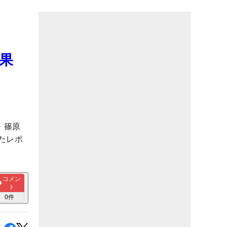
結果
・篠原
たレポ
コメン
ト
0
件