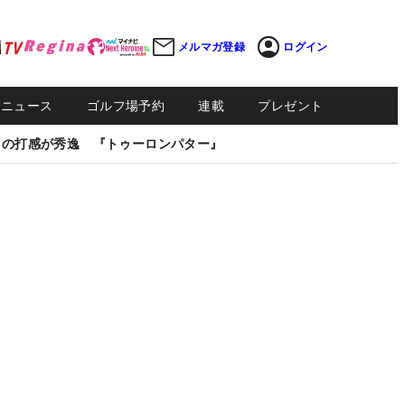
メルマガ登録
ログイン
Sニュース
ゴルフ場予約
連載
プレゼント
しの打感が秀逸 『トゥーロンパター』