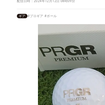
配信日時：
2024年12月12日 08時09分
ギア
#
プロギア
#
ボール