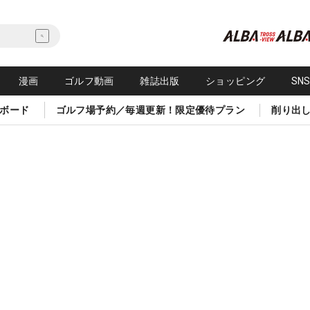
漫画
ゴルフ動画
雑誌出版
ショッピング
SN
ボード
ゴルフ場予約／毎週更新！限定優待プラン
削り出