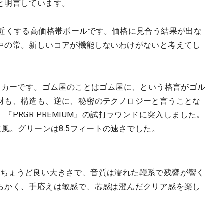
と明言しています。
円近くする高価格帯ボールです。価格に見合う結果が出な
中の常。新しいコアが機能しないわけがないと考えてし
ーカーです。ゴム屋のことはゴム屋に、という格言がゴル
材も、構造も、逆に、秘密のテクノロジーと言うことな
PRGR PREMIUM』の試打ラウンドに突入しました。
微風。グリーンは8.5フィートの速さでした。
音量はちょうど良い大きさで、音質は濡れた鞭系で残響が響く
らかく、手応えは敏感で、芯感は澄んだクリア感を楽し