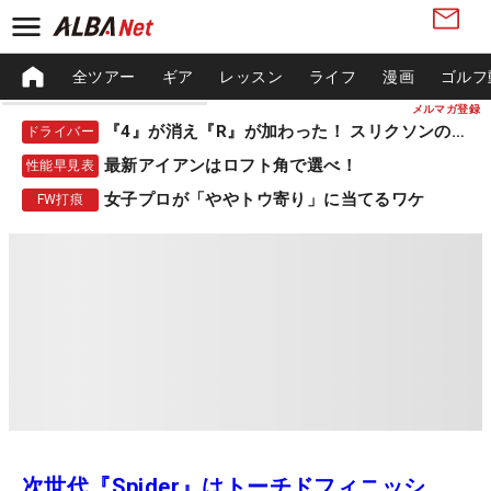
全ツアー
ギア
レッスン
ライフ
漫画
ゴルフ
メルマガ登録
『4』が消え『R』が加わった！ スリクソンの新作
ドライバー
最新アイアンはロフト角で選べ！
性能早見表
女子プロが「ややトウ寄り」に当てるワケ
FW打痕
次世代『Spider』はトーチドフィニッシ