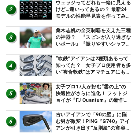
ウェッジってどれも一緒に見える
2
けど…違いってあるの？ 最新24
モデルの性能早見表を作ってみ
た #ギアカタログ2026
桑木志帆の全英制覇を支えた三種
3
の神器？ 『スピンが入り過ぎな
いボール』『振りやすいシャフ
ト』『真っすぐ飛ぶドライバ
ー』 #女子プロセッティング
“軟鉄”アイアンは2種類あるって
4
知ってた？ 女子プロ使用者も多
い“複合軟鉄”はアマチュアにもオ
ススメ！
女子プロ17人が好む“雲の上”の
5
快適性がさらに進化！ フットジ
ョイが『FJ Quantum』の新作を
発表、8月7日デビュー
古いアイアンで「90の壁」に悩
6
む男が激変！PING『G740』アイ
アンが引き出す“反則級”の寛容性
と飛びは本当だった！