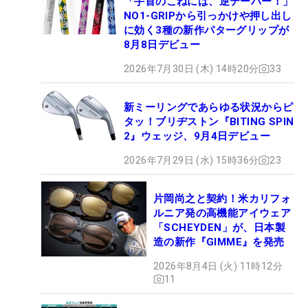
「手首のこねには、逆テーパー！」
NO1-GRIPから引っかけや押し出し
に効く3種の新作パターグリップが
8月8日デビュー
2026年7月30日 (木) 14時20分
33
新ミーリングであらゆる状況からピ
タッ！ブリヂストン『BITING SPIN
2』ウェッジ、9月4日デビュー
2026年7月29日 (水) 15時36分
23
片岡尚之と契約！米カリフォ
ルニア発の高機能アイウェア
「SCHEYDEN」が、日本製
造の新作『GIMME』を発売
2026年8月4日 (火) 11時12分
11