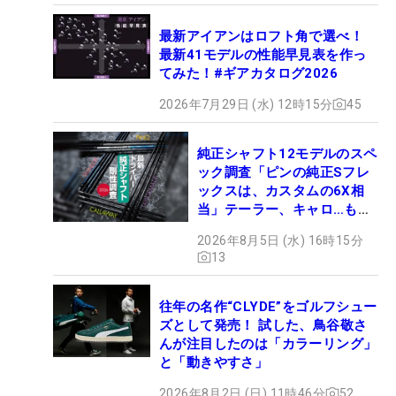
最新アイアンはロフト角で選べ！
最新41モデルの性能早見表を作っ
てみた！#ギアカタログ2026
2026年7月29日 (水) 12時15分
45
純正シャフト12モデルのスペ
ック調査「ピンの純正Sフレ
ックスは、カスタムの6X相
当」テーラー、キャロ…もチ
ェック！
2026年8月5日 (水) 16時15分
13
往年の名作“CLYDE”をゴルフシュー
ズとして発売！ 試した、鳥谷敬さ
んが注目したのは「カラーリング」
と「動きやすさ」
2026年8月2日 (日) 11時46分
52