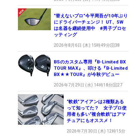
“替えないプロ”今平周吾が10年ぶり
にドライバーチェンジ！ UT、5W
は名器を継続使用中 #男子プロセ
ッティング
2026年8月6日 (木) 15時49分
38
BSのカスタム専用『B-Limited BX
TOUR MAX』、叩ける『B-Limited
BX★★TOUR』が今秋デビュー
2026年7月29日 (水) 14時18分
27
“軟鉄”アイアンは2種類ある
って知ってた？ 女子プロ使
用者も多い“複合軟鉄”はアマ
チュアにもオススメ！
2026年7月30日 (木) 12時15分