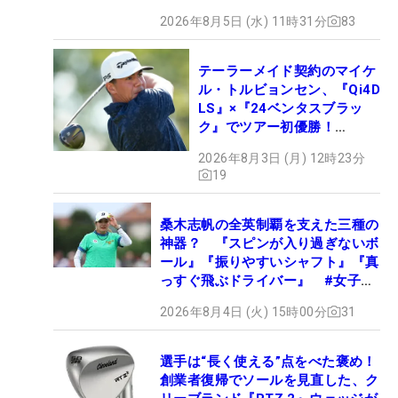
2026年8月5日 (水) 11時31分
83
テーラーメイド契約のマイケ
ル・トルビョンセン、『Qi4D
LS』×『24ベンタスブラッ
ク』でツアー初優勝！
【WITB】
2026年8月3日 (月) 12時23分
19
桑木志帆の全英制覇を支えた三種の
神器？ 『スピンが入り過ぎないボ
ール』『振りやすいシャフト』『真
っすぐ飛ぶドライバー』 #女子プ
ロセッティング
2026年8月4日 (火) 15時00分
31
選手は“長く使える”点をべた褒め！
創業者復帰でソールを見直した、ク