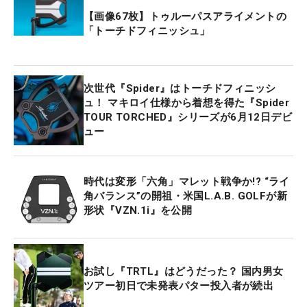
【画像67枚】トゥルーパスアライメントの
「トーチドフィニッシュ」
次世代『Spider』はトーチドフィニッシ
ュ！ マキロイ仕様から着想を得た『Spider
TOUR TORCHED』シリーズが6月12日デビ
ュー
時代は変形「六角」マレット戦争か!? “ライ
角バランス”の開祖・米国L.A.B. GOLFが新
形状『VZN.1i』を公開
お試し『TRTL』はどうだった？ 国内男女
ツアー初日で未発表パター投入者が続出