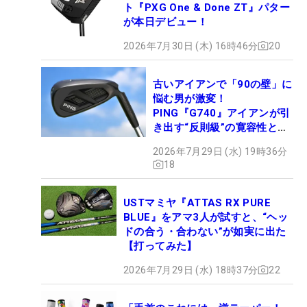
ト『PXG One & Done ZT』パター
が本日デビュー！
2026年7月30日 (木) 16時46分
20
古いアイアンで「90の壁」に
悩む男が激変！
PING『G740』アイアンが引
き出す“反則級”の寛容性と飛
びは本当だった！
2026年7月29日 (水) 19時36分
18
USTマミヤ『ATTAS RX PURE
BLUE』をアマ3人が試すと、“ヘッ
ドの合う・合わない”が如実に出た
【打ってみた】
2026年7月29日 (水) 18時37分
22