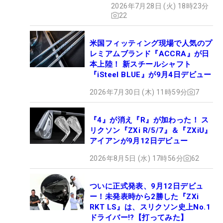
2026年7月28日 (火) 18時23分
22
米国フィッティング現場で人気のプ
レミアムブランド『ACCRA』が日
本上陸！ 新スチールシャフト
『iSteel BLUE』が9月4日デビュー
2026年7月30日 (木) 11時59分
7
『4』が消え『R』が加わった！ ス
リクソン『ZXi R/5/7』＆『ZXiU』
アイアンが9月12日デビュー
2026年8月5日 (水) 17時56分
62
ついに正式発表、9月12日デビュ
ー！未発表時から2勝した『ZXi
RKT LS』は、スリクソン史上No.1
ドライバー!?【打ってみた】