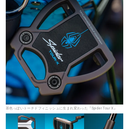
茶色っぽいトーチドフィニッシュに生まれ変わった『Spider Tour X』