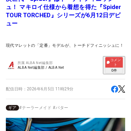
ュ！ マキロイ仕様から着想を得た『Spider
TOUR TORCHED』シリーズが6月12日デビ
ュー
現代マレットの「定番」モデルが、トーチドフィニッシュに！
コメン
所属
ALBA Net編集部
ト
ALBA Net編集部
/
ALBA Net
0
件
配信日時：
2026年6月5日 11時29分
ギア
#
テーラーメイド
#
パター