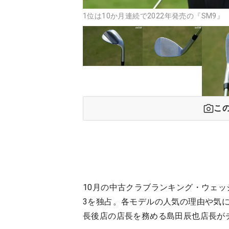
1位は10か月連続で2022年発売の『SM9』
こ
10月の中古クラブランキング・ウェ
3を独占。各モデルの人気の理由や気
長後店の店長を務める島田辰也店長が