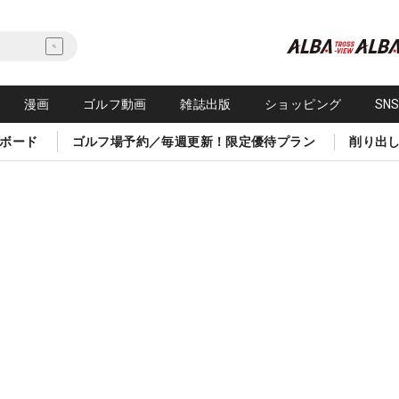
漫画
ゴルフ動画
雑誌出版
ショッピング
SN
ボード
ゴルフ場予約／毎週更新！限定優待プラン
削り出