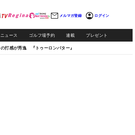
メルマガ登録
ログイン
Sニュース
ゴルフ場予約
連載
プレゼント
しの打感が秀逸 『トゥーロンパター』