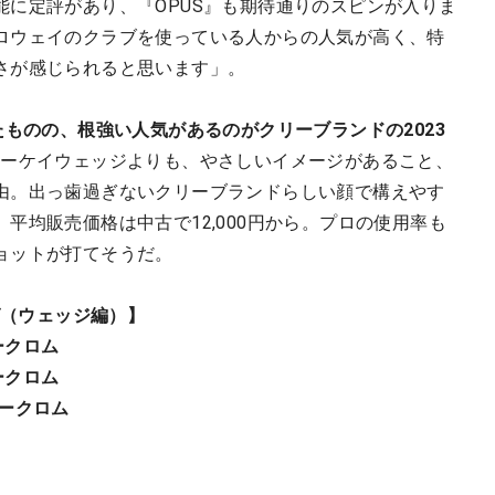
能に定評があり、『OPUS』も期待通りのスピンが入りま
ロウェイのクラブを使っている人からの人気が高く、特
さが感じられると思います」。
たものの、根強い人気があるのがクリーブランドの2023
ボーケイウェッジよりも、やさしいイメージがあること、
由。出っ歯過ぎないクリーブランドらしい顔で構えやす
平均販売価格は中古で12,000円から。プロの使用率も
ョットが打てそうだ。
グ（ウェッジ編）】
アークロム
アークロム
アークロム