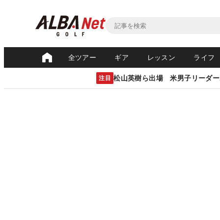
全ツアー
ギア
レッスン
ライフ
松山英樹ら出場 米男子リーダー
注目