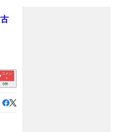
中古
】
コメン
ト
0
件