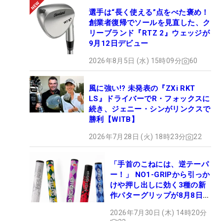
選手は“長く使える”点をべた褒め！
創業者復帰でソールを見直した、ク
リーブランド『RTZ 2』ウェッジが
9月12日デビュー
2026年8月5日 (水) 15時09分
60
風に強い!? 未発表の『ZXi RKT
LS』ドライバーでR・フォックスに
続き、ジェニー・シンがリンクスで
勝利【WITB】
2026年7月28日 (火) 18時23分
22
「手首のこねには、逆テーパ
ー！」 NO1-GRIPから引っか
けや押し出しに効く3種の新
作パターグリップが8月8日デ
ビュー
2026年7月30日 (木) 14時20分