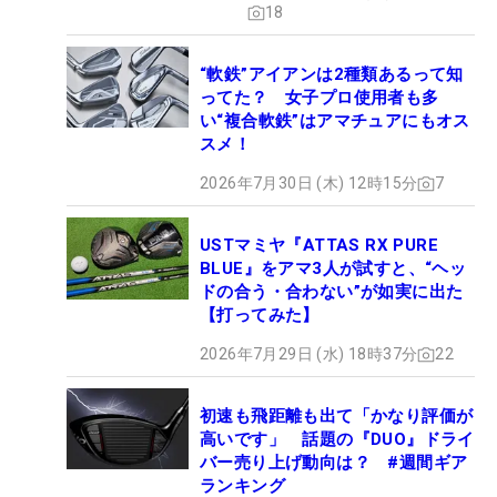
18
“軟鉄”アイアンは2種類あるって知
ってた？ 女子プロ使用者も多
い“複合軟鉄”はアマチュアにもオス
スメ！
2026年7月30日 (木) 12時15分
7
USTマミヤ『ATTAS RX PURE
BLUE』をアマ3人が試すと、“ヘッ
ドの合う・合わない”が如実に出た
【打ってみた】
2026年7月29日 (水) 18時37分
22
初速も飛距離も出て「かなり評価が
高いです」 話題の『DUO』ドライ
バー売り上げ動向は？ #週間ギア
ランキング