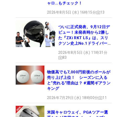
ャロ…もチェック！
2026年8月5日 (水) 16時15分
13
ついに正式発表、9月12日デ
ビュー！未発表時から2勝し
た『ZXi RKT LS』は、スリ
クソン史上No.1ドライバー!?
【打ってみた】
2026年8月5日 (水) 11時31分
83
物価高でも7,000円前後のボールが
売り上げ上位！ シーズンに入る
と“売れる”理由は？ #週間ギアラン
キング
2026年7月29日 (水) 18時00分
11
米国キャロウェイ、PGAツアー選