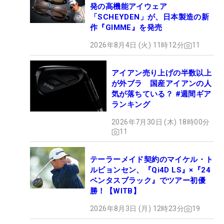
発の高機能アイウェア
「SCHEYDEN」が、日本製造の新
作『GIMME』を発売
2026年8月4日 (火) 11時12分
11
アイアン売り上げの半数以上
が外ブラ 国産アイアンの人
気が落ちている？ #週間ギア
ランキング
2026年7月30日 (木) 18時00分
11
テーラーメイド契約のマイケル・ト
ルビョンセン、『Qi4D LS』×『24
ベンタスブラック』でツアー初優
勝！【WITB】
2026年8月3日 (月) 12時23分
19