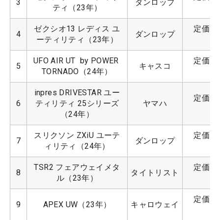
3
ダンロップ
ティ（23年）
ゼクシオ13 レディス ユ
定価：4
4
ダンロップ
ーティリティ（23年）
UFO AIR UT  by POWER 
定価：4
5
キャスコ
TORNADO（24年）
inpres DRIVESTAR ユー
定価：4
6
ティリティ 25シリーズ
ヤマハ
（24年）
スリクソン ZXiU ユーテ
定価：3
7
ダンロップ
ィリティ（24年）
TSR2 フェアウェイメタ
定価：5
8
タイトリスト
ル（23年）
定価：4
9
APEX UW（23年）
キャロウェイ