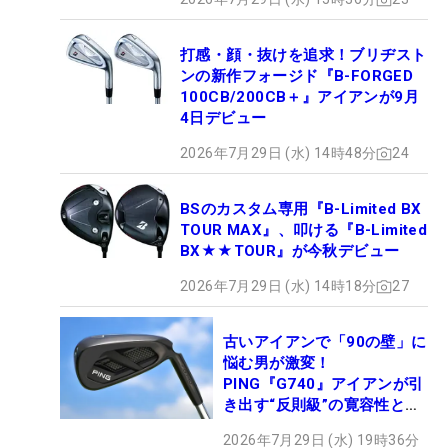
打感・顔・抜けを追求！ブリヂスト
ンの新作フォージド『B-FORGED
100CB/200CB＋』アイアンが9月
4日デビュー
2026年7月29日 (水) 14時48分
24
BSのカスタム専用『B-Limited BX
TOUR MAX』、叩ける『B-Limited
BX★★TOUR』が今秋デビュー
2026年7月29日 (水) 14時18分
27
古いアイアンで「90の壁」に
悩む男が激変！
PING『G740』アイアンが引
き出す“反則級”の寛容性と飛
びは本当だった！
2026年7月29日 (水) 19時36分