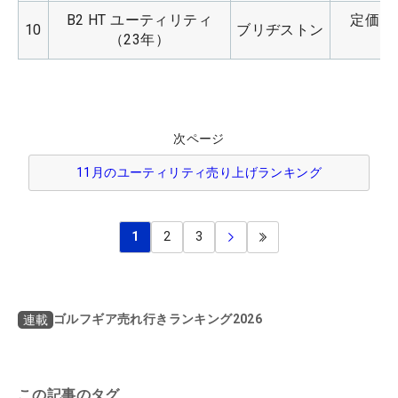
B2 HT ユーティリティ
定価：4
10
ブリヂストン
（23年）
次ページ
11月のユーティリティ売り上げランキング
1
2
3
ゴルフギア売れ行きランキング2026
連載
この記事のタグ