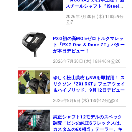
『ACCRA』が日本上陸！ 新
スチールシャフト『iSteel
BLUE』が9月4日デビュー
2026年7月30日 (木) 11時59分
7
PXG初の高MOI×ゼロトルクマレッ
ト『PXG One & Done ZT』パター
が本日デビュー！
2026年7月30日 (木) 16時46分
20
珍しく松山英樹も5Wを即採用！ ス
リクソン『ZXi RKT』フェアウェイ
＆ハイブリッド、9月12日デビュー
2026年8月6日 (木) 13時42分
33
純正シャフト12モデルのスペック
調査「ピンの純正Sフレックスは、
カスタムの6X相当」テーラー、キ