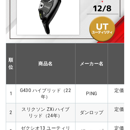
順
商品名
メーカー名
位
G430 ハイブリッド（22
定価：4
1
PING
年）
スリクソン ZXi ハイブ
定価：4
2
ダンロップ
リッド（24年）
ゼクシオ13 ユーティリ
定価：4