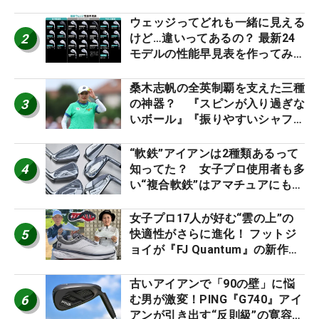
2026
ウェッジってどれも一緒に見える
2
けど…違いってあるの？ 最新24
モデルの性能早見表を作ってみ
た #ギアカタログ2026
桑木志帆の全英制覇を支えた三種
3
の神器？ 『スピンが入り過ぎな
いボール』『振りやすいシャフ
ト』『真っすぐ飛ぶドライバ
ー』 #女子プロセッティング
“軟鉄”アイアンは2種類あるって
4
知ってた？ 女子プロ使用者も多
い“複合軟鉄”はアマチュアにもオ
ススメ！
女子プロ17人が好む“雲の上”の
5
快適性がさらに進化！ フットジ
ョイが『FJ Quantum』の新作を
発表、8月7日デビュー
古いアイアンで「90の壁」に悩
6
む男が激変！PING『G740』アイ
アンが引き出す“反則級”の寛容性