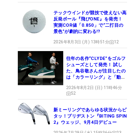
テックウインドが競技で使えない高
反発ボール『飛びONE』を発売！
実測COR値「0.850」で“二打目の
景色”が劇的に変わる!?
2026年8月3日 (月) 13時51分
12
往年の名作“CLYDE”をゴルフ
シューズとして発売！ 試し
た、鳥谷敬さんが注目したの
は「カラーリング」と「動き
やすさ」
2026年8月2日 (日) 11時46分
52
新ミーリングであらゆる状況からピ
タッ！ブリヂストン『BITING SPIN
2』ウェッジ、9月4日デビュー
2026年7月29日 (水) 15時36分
23