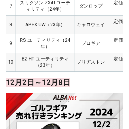
スリクソン ZXiU ユーテ
定価：3
7
ダンロップ
ィリティ（24年）
定価：4
8
APEX UW（23年）
キャロウェイ
RS ユーティリティ（24
定価：3
9
プロギア
年）
B2 HT ユーティリティ
定価：4
10
ブリヂストン
（23年）
12月2日～12月8日