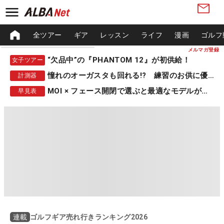
全ツアー
ギア
レッスン
ライフ
漫画
ゴルフ
メルマガ登録
“欠品中”の『PHANTOM 12』が初供給！
女子ツアー
憧れのオーガスタも回れる!? 練習のお供に優秀な一品
計測器
MOI × フェース開閉で選ぶと最適なモデルが見つかる
早見表
ゴルフギア売れ行きランキング2026
連載