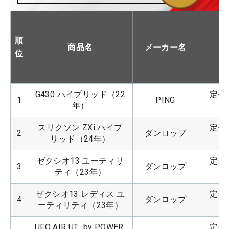
順
商品名
メーカー名
位
G430 ハイブリッド（22
定価：
1
PING
年）
スリクソン ZXi ハイブ
定価：
2
ダンロップ
リッド（24年）
ゼクシオ13 ユーティリ
定価：
3
ダンロップ
ティ（23年）
ゼクシオ13 レディス ユ
定価：
4
ダンロップ
ーティリティ（23年）
UFO AIR UT  by POWER 
定価：