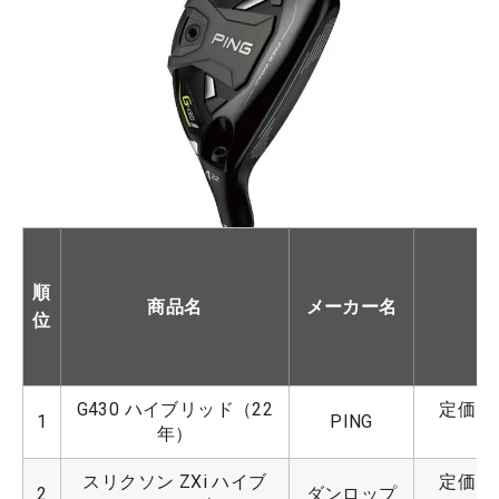
順
商品名
メーカー名
位
G430 ハイブリッド（22
定価：4
1
PING
年）
スリクソン ZXi ハイブ
定価：4
2
ダンロップ