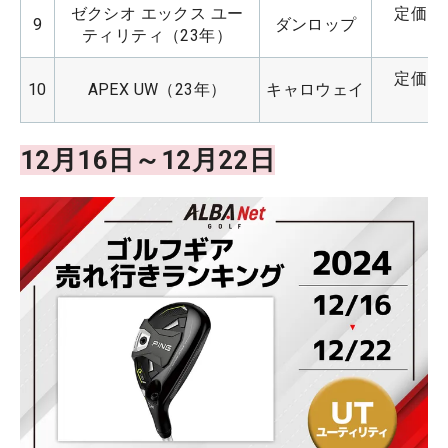
ゼクシオ エックス ユー
定価：4
9
ダンロップ
ティリティ（23年）
定価：4
10
APEX UW（23年）
キャロウェイ
12月16日～12月22日