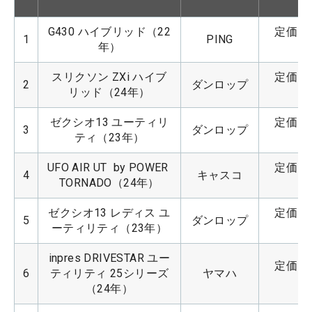
G430 ハイブリッド（22
定価：4
1
PING
年）
スリクソン ZXi ハイブ
定価：4
2
ダンロップ
リッド（24年）
ゼクシオ13 ユーティリ
定価：4
3
ダンロップ
ティ（23年）
UFO AIR UT  by POWER 
定価：4
4
キャスコ
TORNADO（24年）
ゼクシオ13 レディス ユ
定価：4
5
ダンロップ
ーティリティ（23年）
inpres DRIVESTAR ユー
定価：4
6
ティリティ 25シリーズ
ヤマハ
（24年）