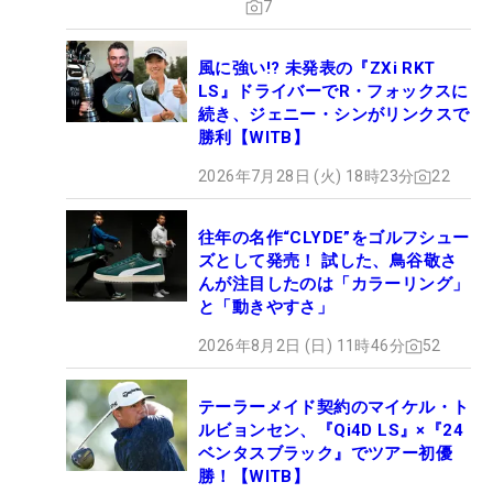
7
風に強い!? 未発表の『ZXi RKT
LS』ドライバーでR・フォックスに
続き、ジェニー・シンがリンクスで
勝利【WITB】
2026年7月28日 (火) 18時23分
22
往年の名作“CLYDE”をゴルフシュー
ズとして発売！ 試した、鳥谷敬さ
んが注目したのは「カラーリング」
と「動きやすさ」
2026年8月2日 (日) 11時46分
52
テーラーメイド契約のマイケル・ト
ルビョンセン、『Qi4D LS』×『24
ベンタスブラック』でツアー初優
勝！【WITB】