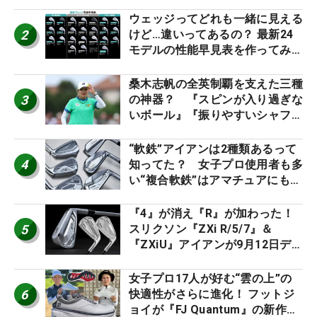
2026
ウェッジってどれも一緒に見える
2
けど…違いってあるの？ 最新24
モデルの性能早見表を作ってみ
た #ギアカタログ2026
桑木志帆の全英制覇を支えた三種
3
の神器？ 『スピンが入り過ぎな
いボール』『振りやすいシャフ
ト』『真っすぐ飛ぶドライバ
ー』 #女子プロセッティング
“軟鉄”アイアンは2種類あるって
4
知ってた？ 女子プロ使用者も多
い“複合軟鉄”はアマチュアにもオ
ススメ！
『4』が消え『R』が加わった！
5
スリクソン『ZXi R/5/7』＆
『ZXiU』アイアンが9月12日デ
ビュー
女子プロ17人が好む“雲の上”の
6
快適性がさらに進化！ フットジ
ョイが『FJ Quantum』の新作を