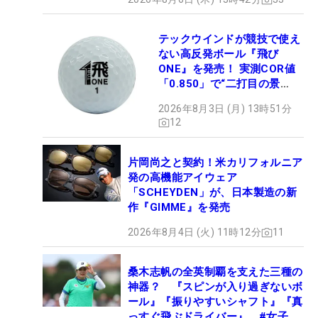
テックウインドが競技で使え
ない高反発ボール『飛び
ONE』を発売！ 実測COR値
「0.850」で“二打目の景
色”が劇的に変わる!?
2026年8月3日 (月) 13時51分
12
片岡尚之と契約！米カリフォルニア
発の高機能アイウェア
「SCHEYDEN」が、日本製造の新
作『GIMME』を発売
2026年8月4日 (火) 11時12分
11
桑木志帆の全英制覇を支えた三種の
神器？ 『スピンが入り過ぎないボ
ール』『振りやすいシャフト』『真
っすぐ飛ぶドライバー』 #女子プ