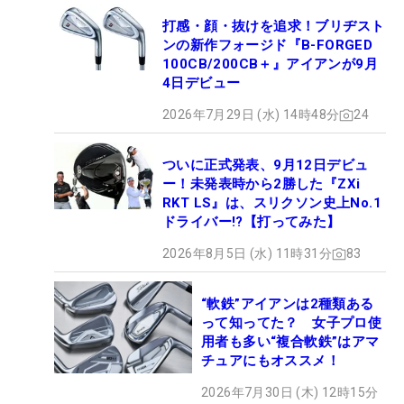
打感・顔・抜けを追求！ブリヂスト
ンの新作フォージド『B-FORGED
100CB/200CB＋』アイアンが9月
4日デビュー
2026年7月29日 (水) 14時48分
24
ついに正式発表、9月12日デビュ
ー！未発表時から2勝した『ZXi
RKT LS』は、スリクソン史上No.1
ドライバー!?【打ってみた】
2026年8月5日 (水) 11時31分
83
“軟鉄”アイアンは2種類ある
って知ってた？ 女子プロ使
用者も多い“複合軟鉄”はアマ
チュアにもオススメ！
2026年7月30日 (木) 12時15分