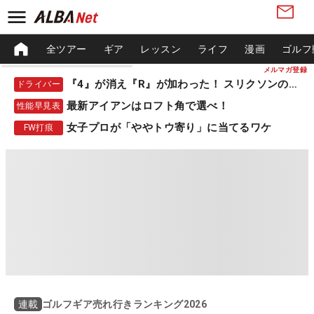
全ツアー
ギア
レッスン
ライフ
漫画
ゴルフ
メルマガ登録
『4』が消え『R』が加わった！ スリクソンの新作
ドライバー
最新アイアンはロフト角で選べ！
性能早見表
女子プロが「ややトウ寄り」に当てるワケ
FW打痕
ゴルフギア売れ行きランキング2026
連載