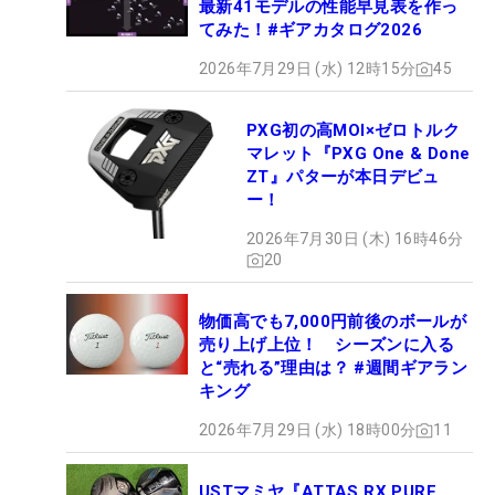
最新41モデルの性能早見表を作っ
てみた！#ギアカタログ2026
2026年7月29日 (水) 12時15分
45
PXG初の高MOI×ゼロトルク
マレット『PXG One & Done
ZT』パターが本日デビュ
ー！
2026年7月30日 (木) 16時46分
20
物価高でも7,000円前後のボールが
売り上げ上位！ シーズンに入る
と“売れる”理由は？ #週間ギアラン
キング
2026年7月29日 (水) 18時00分
11
USTマミヤ『ATTAS RX PURE