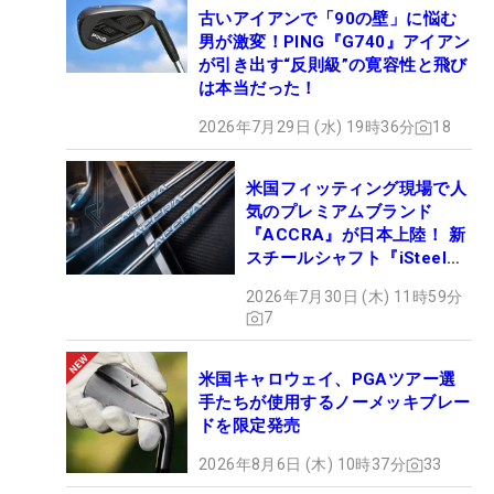
古いアイアンで「90の壁」に悩む
男が激変！PING『G740』アイアン
が引き出す“反則級”の寛容性と飛び
は本当だった！
2026年7月29日 (水) 19時36分
18
米国フィッティング現場で人
気のプレミアムブランド
『ACCRA』が日本上陸！ 新
スチールシャフト『iSteel
BLUE』が9月4日デビュー
2026年7月30日 (木) 11時59分
7
米国キャロウェイ、PGAツアー選
手たちが使用するノーメッキブレー
ドを限定発売
2026年8月6日 (木) 10時37分
33