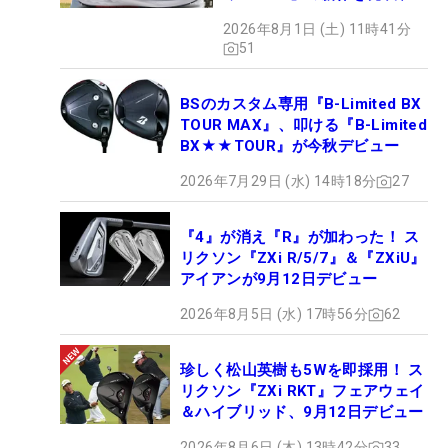
月7日デビュー
2026年8月1日 (土) 11時41分
51
BSのカスタム専用『B-Limited BX
TOUR MAX』、叩ける『B-Limited
BX★★TOUR』が今秋デビュー
2026年7月29日 (水) 14時18分
27
『4』が消え『R』が加わった！ ス
リクソン『ZXi R/5/7』＆『ZXiU』
アイアンが9月12日デビュー
2026年8月5日 (水) 17時56分
62
珍しく松山英樹も5Wを即採用！ ス
リクソン『ZXi RKT』フェアウェイ
＆ハイブリッド、9月12日デビュー
2026年8月6日 (木) 13時42分
33