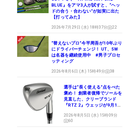
BLUE』をアマ3人が試すと、“ヘッ
ドの合う・合わない”が如実に出た
【打ってみた】
2026年7月29日 (水) 18時37分
22
“替えないプロ”今平周吾が10年ぶり
にドライバーチェンジ！ UT、5W
は名器を継続使用中 #男子プロセ
ッティング
2026年8月6日 (木) 15時49分
38
選手は“長く使える”点をべた
褒め！ 創業者復帰でソールを
見直した、クリーブランド
『RTZ 2』ウェッジが9月12
日デビュー
2026年8月5日 (水) 15時09分
60