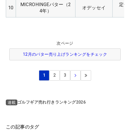
MICROHINGEパター（2
定価：
10
オデッセイ
4年）
次ページ
12月のパター売り上げランキングをチェック
1
2
3
ゴルフギア売れ行きランキング2026
連載
この記事のタグ