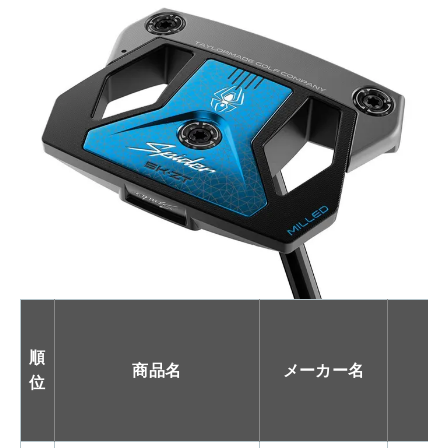
順
商品名
メーカー名
位