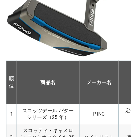
順
商品名
メーカー名
位
スコッツデール パター
定価：
1
PING
シリーズ（25 年）
スコッティ・キャメロ