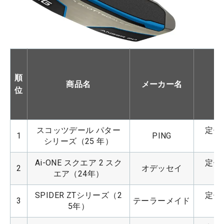
順
商品名
メーカー名
位
スコッツデール パター
定価：
1
PING
シリーズ（25 年）
Ai-ONE スクエア 2 スク
定価：
2
オデッセイ
エア（24年）
SPIDER ZTシリーズ（2
定価：
3
テーラーメイド
5年）