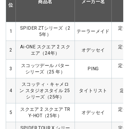
商品名
メーカー名
位
SPIDER ZTシリーズ（2
定価：
1
テーラーメイド
5年）
Ai-ONE スクエア 2 スク
定価：
2
オデッセイ
エア（24年）
スコッツデール パター
定価：
3
PING
シリーズ（25 年）
スコッティ・キャメロ
4
ン スタジオスタイル 25 
タイトリスト
定価
シリーズ（25年）
スクエア 2 スクエア TR
定価：
5
オデッセイ
Y-HOT（25年）
SPIDER TOUR X シリー
定価：