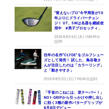
“替えないプロ”今平周吾が10
年ぶりにドライバーチェン
ジ！ UT、5Wは名器を継続使
用中 #男子プロセッティン
グ
2026年8月6日 (木) 15時49分
38
往年の名作“CLYDE”をゴルフシュー
ズとして発売！ 試した、鳥谷敬さ
んが注目したのは「カラーリング」
と「動きやすさ」
2026年8月2日 (日) 11時46分
52
「手首のこねには、逆テーパー！」
NO1-GRIPから引っかけや押し出し
に効く3種の新作パターグリップが
8月8日デビュー