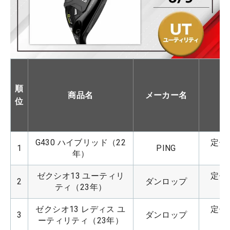
順
商品名
メーカー名
位
G430 ハイブリッド（22
定価：
1
PING
年）
ゼクシオ13 ユーティリ
定価：
2
ダンロップ
ティ（23年）
ゼクシオ13 レディス ユ
定価：
3
ダンロップ
ーティリティ（23年）