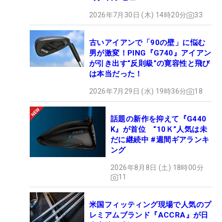
2026年7月30日 (木) 14時20分
33
古いアイアンで「90の壁」に悩む
男が激変！PING『G740』アイアン
が引き出す“反則級”の寛容性と飛び
は本当だった！
2026年7月29日 (水) 19時36分
18
話題の新作を抑えて『G440
K』が首位 “10Ｋ”人気は未
だに継続中 #週間ギアランキ
ング
2026年8月8日 (土) 18時00分
11
米国フィッティング現場で人気のプ
レミアムブランド『ACCRA』が日