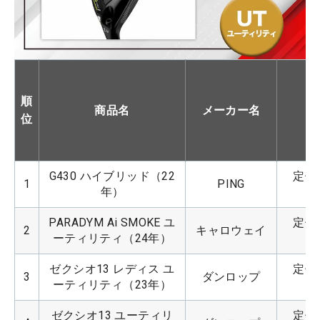
順
商品名
メーカー名
位
G430 ハイブリッド（22
定価：
1
PING
年）
PARADYM Ai SMOKE ユ
定価：
2
キャロウェイ
ーティリティ（24年）
ゼクシオ13 レディス ユ
定価：
3
ダンロップ
ーティリティ（23年）
ゼクシオ13 ユーティリ
定価：