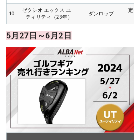
ゼクシオ エックス ユー
定価：
10
ダンロップ
ティリティ（23年）
5月27日～6月2日