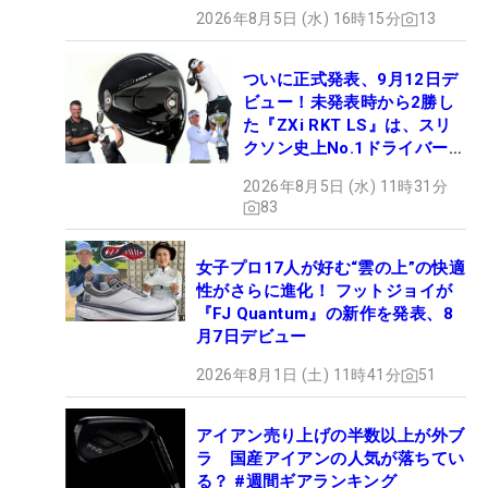
2026年8月5日 (水) 16時15分
13
ついに正式発表、9月12日デ
ビュー！未発表時から2勝し
た『ZXi RKT LS』は、スリ
クソン史上No.1ドライバー!?
【打ってみた】
2026年8月5日 (水) 11時31分
83
女子プロ17人が好む“雲の上”の快適
性がさらに進化！ フットジョイが
『FJ Quantum』の新作を発表、8
月7日デビュー
2026年8月1日 (土) 11時41分
51
アイアン売り上げの半数以上が外ブ
ラ 国産アイアンの人気が落ちてい
る？ #週間ギアランキング