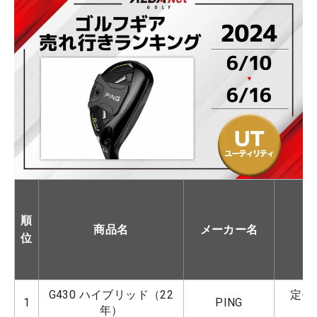
順
商品名
メーカー名
位
G430 ハイブリッド（22
定価：
1
PING
年）