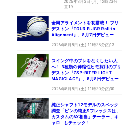
2026年8月3日 (月) 12時23分
19
全周アライメントを初搭載！ ブリ
ヂストン『TOUR B JGR Roll-in
Alignment』、8月7日デビュー
2026年8月8日 (土) 11時35分
13
スイング中のブレをなくしたい人
へ！ 3種類の伸縮性ヒモ採用のブリ
ヂストン『ZSP-BITER LIGHT
MAGICLACE』、8月8日デビュー
2026年8月8日 (土) 11時30分
30
純正シャフト12モデルのスペック
調査「ピンの純正Sフレックスは、
カスタムの6X相当」テーラー、キ
ャロ…もチェック！