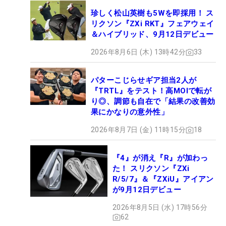
珍しく松山英樹も5Wを即採用！ ス
リクソン『ZXi RKT』フェアウェイ
＆ハイブリッド、9月12日デビュー
2026年8月6日 (木) 13時42分
33
パターこじらせギア担当2人が
『TRTL』をテスト！高MOIで転が
り◎、調節も自在で「結果の改善効
果にかなりの意外性」
2026年8月7日 (金) 11時15分
18
『4』が消え『R』が加わっ
た！ スリクソン『ZXi
R/5/7』＆『ZXiU』アイアン
が9月12日デビュー
2026年8月5日 (水) 17時56分
62