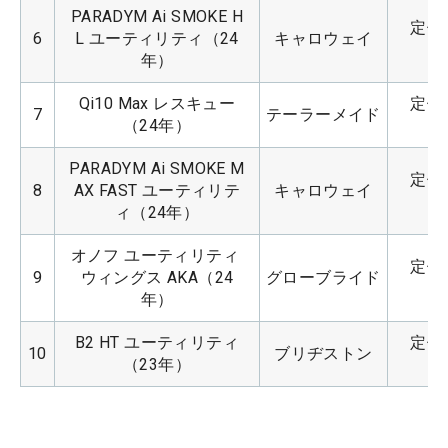
PARADYM Ai SMOKE H
定価：
6
L ユーティリティ（24
キャロウェイ
年）
Qi10 Max レスキュー
定価：
7
テーラーメイド
（24年）
PARADYM Ai SMOKE M
定価：
8
AX FAST ユーティリテ
キャロウェイ
ィ（24年）
オノフ ユーティリティ 
定価：
9
ウィングス AKA（24
グローブライド
年）
B2 HT ユーティリティ
定価：
10
ブリヂストン
（23年）