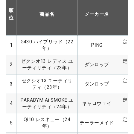
順
商品名
メーカー名
位
G430 ハイブリッド（22
定価：
1
PING
年）
ゼクシオ13 レディス ユ
定価：
2
ダンロップ
ーティリティ（23年）
ゼクシオ13 ユーティリ
定価：
3
ダンロップ
ティ（23年）
PARADYM Ai SMOKE ユ
定価：
4
キャロウェイ
ーティリティ（24年）
Qi10 レスキュー（24
定価：
5
テーラーメイド
年）