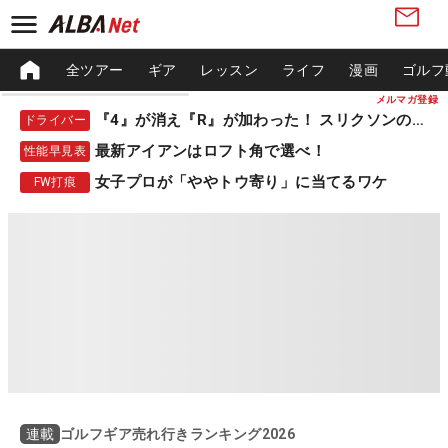
全ツアー
ギア
レッスン
ライフ
漫画
ゴルフ
メルマガ登録
『4』が消え『R』が加わった！ スリクソンの新作
ドライバー
最新アイアンはロフト角で選べ！
性能早見表
女子プロが「ややトウ寄り」に当てるワケ
FW打痕
ゴルフギア売れ行きランキング2026
連載