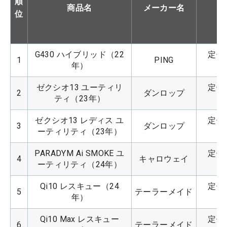
順
商品名
メーカー名
位
G430 ハイブリッド（22
定価：
1
PING
年）
ゼクシオ13 ユーティリ
定価：
2
ダンロップ
ティ（23年）
ゼクシオ13 レディス ユ
定価：
3
ダンロップ
ーティリティ（23年）
PARADYM Ai SMOKE ユ
定価：
4
キャロウェイ
ーティリティ（24年）
Qi10 レスキュー（24
定価：
5
テーラーメイド
年）
Qi10 Max レスキュー
定価：
6
テーラーメイド