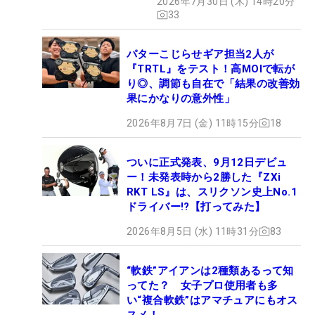
2026年7月30日 (木) 14時20分
33
パターこじらせギア担当2人が
『TRTL』をテスト！高MOIで転が
り◎、調節も自在で「結果の改善効
果にかなりの意外性」
2026年8月7日 (金) 11時15分
18
ついに正式発表、9月12日デビュ
ー！未発表時から2勝した『ZXi
RKT LS』は、スリクソン史上No.1
ドライバー!?【打ってみた】
2026年8月5日 (水) 11時31分
83
“軟鉄”アイアンは2種類あるって知
ってた？ 女子プロ使用者も多
い“複合軟鉄”はアマチュアにもオス
スメ！