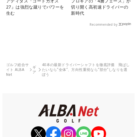
アディダス『コードカオス
プロギアの「4層フェース」が
27』は強烈な蹴りでパワーを
切り開く高初速ドライバーの
生む
新時代
Recommended by
ゴルフ総合サ
40本の最新ドライバーシャフトを徹底評価 飛ばし
ギ
イト ALBA
たいなら“全体”、方向性重視なら“部分”しなりを選
ア
Net
ぼう