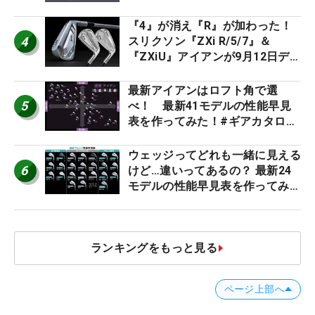
キング
『4』が消え『R』が加わった！
4
スリクソン『ZXi R/5/7』＆
『ZXiU』アイアンが9月12日デ
ビュー
最新アイアンはロフト角で選
5
べ！ 最新41モデルの性能早見
表を作ってみた！#ギアカタログ
2026
ウェッジってどれも一緒に見える
6
けど…違いってあるの？ 最新24
モデルの性能早見表を作ってみ
た #ギアカタログ2026
ランキングをもっと見る
ページ上部へ