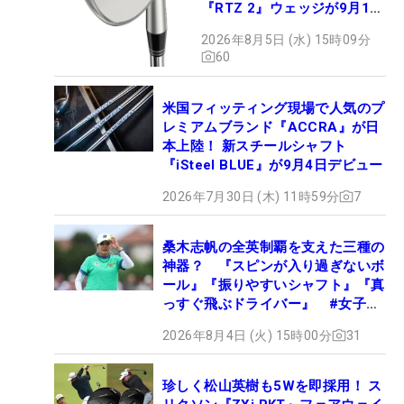
『RTZ 2』ウェッジが9月12
日デビュー
2026年8月5日 (水) 15時09分
60
米国フィッティング現場で人気のプ
レミアムブランド『ACCRA』が日
本上陸！ 新スチールシャフト
『iSteel BLUE』が9月4日デビュー
2026年7月30日 (木) 11時59分
7
桑木志帆の全英制覇を支えた三種の
神器？ 『スピンが入り過ぎないボ
ール』『振りやすいシャフト』『真
っすぐ飛ぶドライバー』 #女子プ
ロセッティング
2026年8月4日 (火) 15時00分
31
珍しく松山英樹も5Wを即採用！ ス