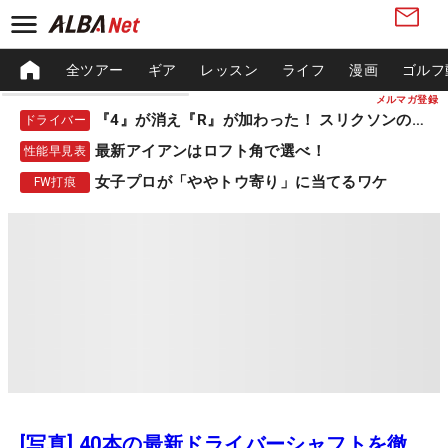
全ツアー
ギア
レッスン
ライフ
漫画
ゴルフ
メルマガ登録
『4』が消え『R』が加わった！ スリクソンの新作
ドライバー
最新アイアンはロフト角で選べ！
性能早見表
女子プロが「ややトウ寄り」に当てるワケ
FW打痕
[写真] 40本の最新ドライバーシャフトを徹