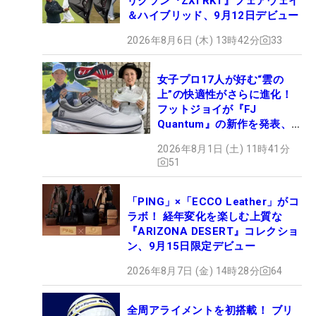
リクソン『ZXi RKT』フェアウェイ
＆ハイブリッド、9月12日デビュー
2026年8月6日 (木) 13時42分
33
女子プロ17人が好む“雲の
上”の快適性がさらに進化！
フットジョイが『FJ
Quantum』の新作を発表、8
月7日デビュー
2026年8月1日 (土) 11時41分
51
「PING」×「ECCO Leather」がコ
ラボ！ 経年変化を楽しむ上質な
『ARIZONA DESERT』コレクショ
ン、9月15日限定デビュー
2026年8月7日 (金) 14時28分
64
全周アライメントを初搭載！ ブリ