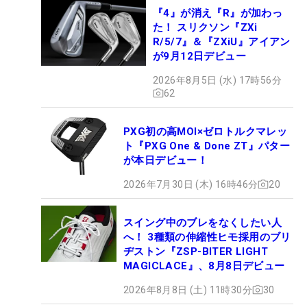
『4』が消え『R』が加わっ
た！ スリクソン『ZXi
R/5/7』＆『ZXiU』アイアン
が9月12日デビュー
2026年8月5日 (水) 17時56分
62
PXG初の高MOI×ゼロトルクマレッ
ト『PXG One & Done ZT』パター
が本日デビュー！
2026年7月30日 (木) 16時46分
20
スイング中のブレをなくしたい人
へ！ 3種類の伸縮性ヒモ採用のブリ
ヂストン『ZSP-BITER LIGHT
MAGICLACE』、8月8日デビュー
2026年8月8日 (土) 11時30分
30