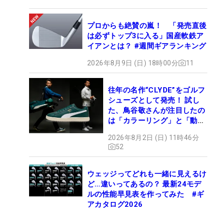
プロからも絶賛の嵐！ 「発売直後
は必ずトップ3に入る」国産軟鉄ア
イアンとは？ #週間ギアランキング
2026年8月9日 (日) 18時00分
11
往年の名作“CLYDE”をゴルフ
シューズとして発売！ 試し
た、鳥谷敬さんが注目したの
は「カラーリング」と「動き
やすさ」
2026年8月2日 (日) 11時46分
52
ウェッジってどれも一緒に見えるけ
ど…違いってあるの？ 最新24モデ
ルの性能早見表を作ってみた #ギ
アカタログ2026