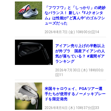
「フワフワ」と「しっかり」の絶妙
なバランス！ 新しい『FJクオンタ
ム』は性能が“ど真ん中”のゴルフシ
ューズだった
2026年8月7日 (金) 10時00分
14
アイアン売り上げの半数以上
が外ブラ 国産アイアンの人
気が落ちている？ #週間ギア
ランキング
2026年7月30日 (木) 18時00分
11
米国キャロウェイ、PGAツアー選
手たちが使用するノーメッキブレー
ドを限定発売
2026年8月6日 (木) 10時37分
33