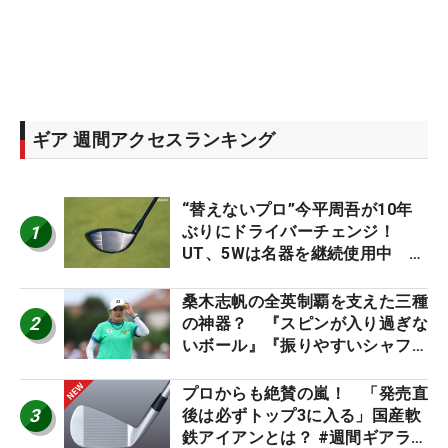
ギア 週間アクセスランキング
“替えないプロ”今平周吾が10年
1
ぶりにドライバーチェンジ！
UT、5Wは名器を継続使用中 #
男子プロセッティング
桑木志帆の全英制覇を支えた三種
2
の神器？ 『スピンが入り過ぎな
いボール』『振りやすいシャフ
ト』『真っすぐ飛ぶドライバ
ー』 #女子プロセッティング
プロからも絶賛の嵐！ 「発売直
3
後は必ずトップ3に入る」国産軟
鉄アイアンとは？ #週間ギアラン