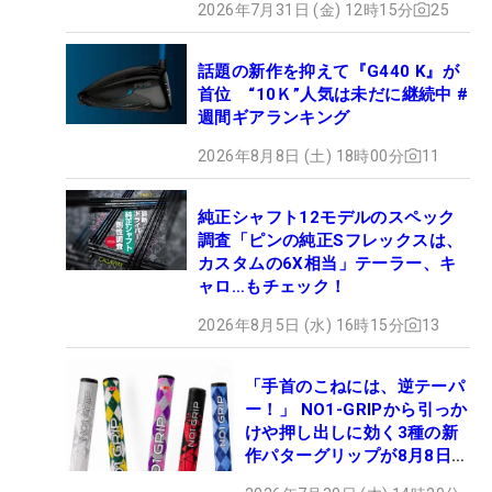
2026年7月31日 (金) 12時15分
25
話題の新作を抑えて『G440 K』が
首位 “10Ｋ”人気は未だに継続中 #
週間ギアランキング
2026年8月8日 (土) 18時00分
11
純正シャフト12モデルのスペック
調査「ピンの純正Sフレックスは、
カスタムの6X相当」テーラー、キ
ャロ…もチェック！
2026年8月5日 (水) 16時15分
13
「手首のこねには、逆テーパ
ー！」 NO1-GRIPから引っか
けや押し出しに効く3種の新
作パターグリップが8月8日デ
ビュー