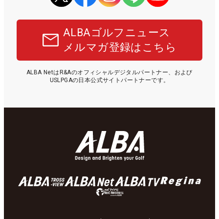
ALBAゴルフニュース
メルマガ登録はこちら
ALBA NetはR&Aのオフィシャルデジタルパートナー、および
USLPGAの日本公式サイトパートナーです。