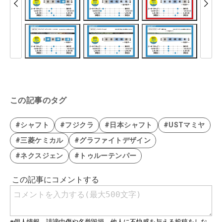
この記事のタグ
#シャフト
#フジクラ
#日本シャフト
#USTマミヤ
#三菱ケミカル
#グラファイトデザイン
#ネクスジェン
#トゥルーテンパー