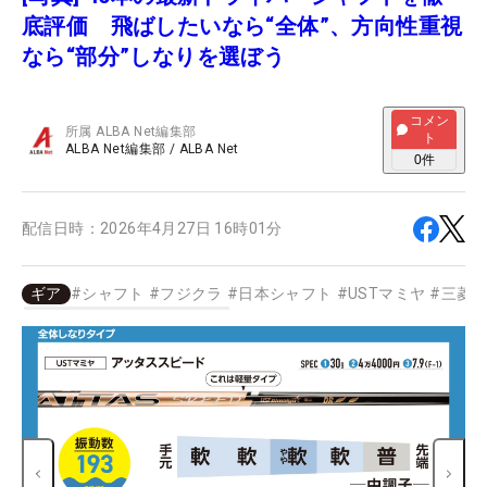
底評価 飛ばしたいなら“全体”、方向性重視
なら“部分”しなりを選ぼう
コメン
所属
ALBA Net編集部
ト
ALBA Net編集部
/
ALBA Net
0
件
配信日時：
2026年4月27日 16時01分
ギア
#
シャフト
#
フジクラ
#
日本シャフト
#
USTマミヤ
#
三菱