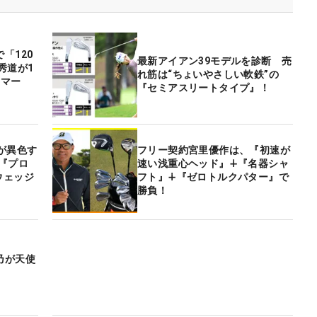
「120
最新アイアン39モデルを診断 売
秀道が1
れ筋は“ちょいやさしい軟鉄”の
をマー
『セミアスリートタイプ』！
が異色す
フリー契約宮里優作は、『初速が
『プロ
速い浅重心ヘッド』∔『名器シャ
ウェッジ
フト』∔『ゼロトルクパター』で
勝負！
乃が天使