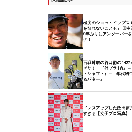
極度のショットイップスで
を切れないことも」 田中
0年ぶりにアンダーパー
ク！
百戦錬磨の谷口徹の14本
ぎた！ 『外ブラ1W』∔
トシャフト』∔『年代物
＆パター』
ドレスアップした政田夢
すぎる【女子プロ写真】