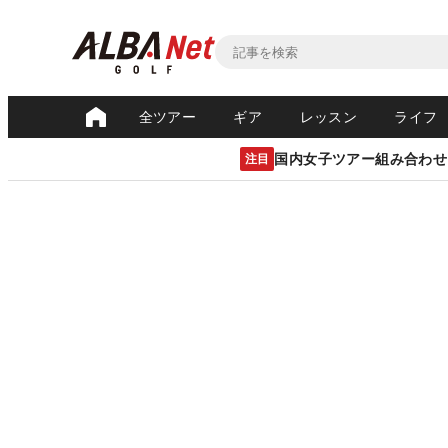
全ツアー
ギア
レッスン
ライフ
国内女子ツアー組み合わせ
注目