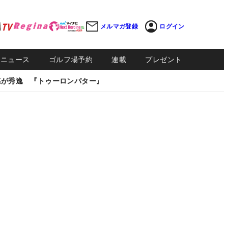
メルマガ登録
ログイン
Sニュース
ゴルフ場予約
連載
プレゼント
感が秀逸 『トゥーロンパター』