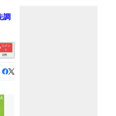
先調
コメン
ト
0
件