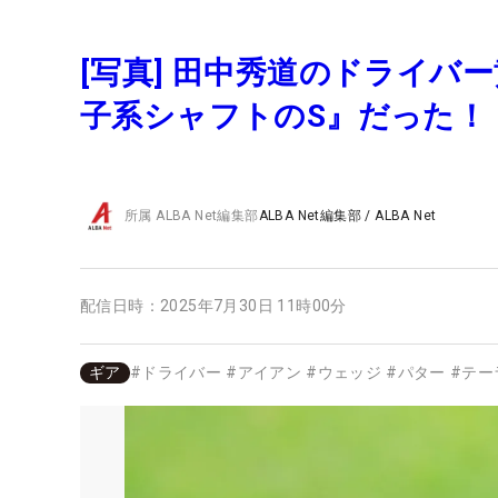
[写真] 田中秀道のドライバ
子系シャフトのS』だった！
所属
ALBA Net編集部
ALBA Net編集部
/
ALBA Net
配信日時：
2025年7月30日 11時00分
ギア
#
ドライバー
#
アイアン
#
ウェッジ
#
パター
#
テー