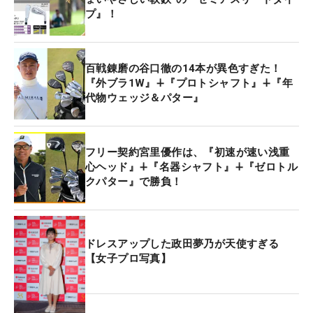
プ』！
百戦錬磨の谷口徹の14本が異色すぎた！
『外ブラ1W』∔『プロトシャフト』∔『年
代物ウェッジ＆パター』
フリー契約宮里優作は、『初速が速い浅重
心ヘッド』∔『名器シャフト』∔『ゼロトル
クパター』で勝負！
ドレスアップした政田夢乃が天使すぎる
【女子プロ写真】