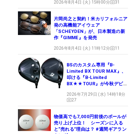
2026年8月4日 (火) 15時00分
31
片岡尚之と契約！米カリフォルニア
発の高機能アイウェア
「SCHEYDEN」が、日本製造の新
作『GIMME』を発売
2026年8月4日 (火) 11時12分
11
BSのカスタム専用『B-
Limited BX TOUR MAX』、
叩ける『B-Limited
BX★★TOUR』が今秋デビュ
ー
2026年7月29日 (水) 14時18分
27
物価高でも7,000円前後のボールが
売り上げ上位！ シーズンに入る
と“売れる”理由は？ #週間ギアラン