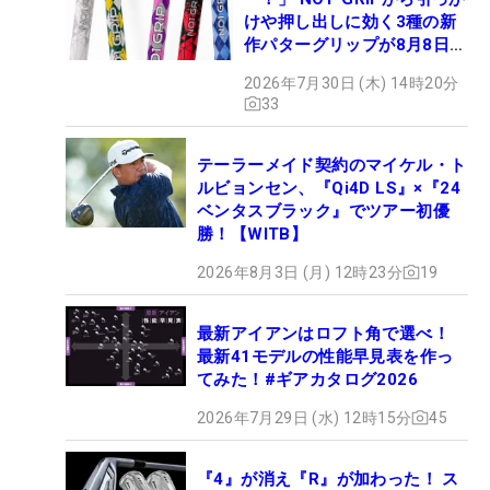
けや押し出しに効く3種の新
作パターグリップが8月8日デ
ビュー
2026年7月30日 (木) 14時20分
33
テーラーメイド契約のマイケル・ト
ルビョンセン、『Qi4D LS』×『24
ベンタスブラック』でツアー初優
勝！【WITB】
2026年8月3日 (月) 12時23分
19
最新アイアンはロフト角で選べ！
最新41モデルの性能早見表を作っ
てみた！#ギアカタログ2026
2026年7月29日 (水) 12時15分
45
『4』が消え『R』が加わった！ ス