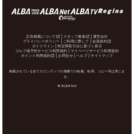
広告掲載について
スタッフ募集
運営会社
プライバシーポリシー
ご利用に際して
会員規約
ガイドライン
特定商取引法に基づく表示
ゴルフ場予約サービス利用規約
マイページサービス利用規約
ポイント利用規約
お問合せ
ヘルプ
サイトマップ
掲載されている全てのコンテンツの無断での転載、転用、コピー等は禁じま
す。
© ALBA Net