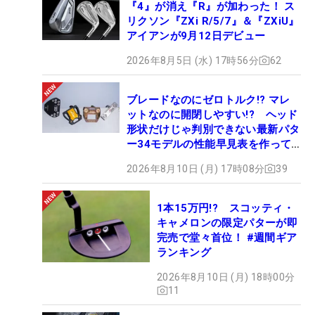
『4』が消え『R』が加わった！ ス
リクソン『ZXi R/5/7』＆『ZXiU』
アイアンが9月12日デビュー
2026年8月5日 (水) 17時56分
62
ブレードなのにゼロトルク!? マレ
ットなのに開閉しやすい!? ヘッド
形状だけじゃ判別できない最新パタ
ー34モデルの性能早見表を作って
みた #ギアカタログ2026
2026年8月10日 (月) 17時08分
39
1本15万円!? スコッティ・
キャメロンの限定パターが即
完売で堂々首位！ #週間ギア
ランキング
2026年8月10日 (月) 18時00分
11