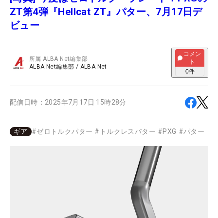
ZT第4弾『Hellcat ZT』パター、7月17日デ
ビュー
コメン
所属
ALBA Net編集部
ト
ALBA Net編集部
/
ALBA Net
0
件
配信日時：
2025年7月17日 15時28分
ギア
#
ゼロトルクパター
#
トルクレスパター
#
PXG
#
パター