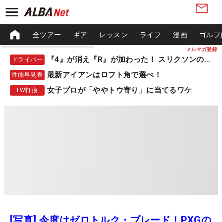
全ツアー
ギア
レッスン
ライフ
漫画
ゴルフ
メルマガ登録
『4』が消え『R』が加わった！ スリクソンの新作
ドライバー
最新アイアンはロフト角で選べ！
性能早見表
女子プロが「ややトウ寄り」に当てるワケ
FW打痕
[写真] 今度はゼロトルク・ブレード！PXGの