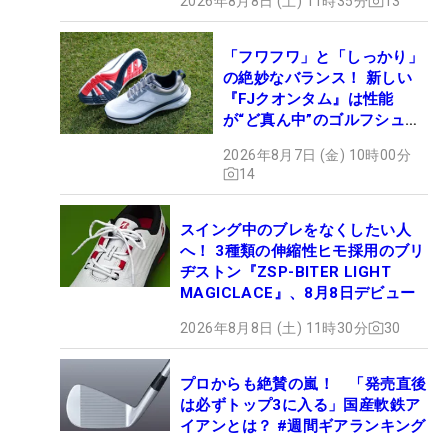
2026年8月8日 (土) 11時35分
13
「フワフワ」と「しっかり」
の絶妙なバランス！ 新しい
『FJクオンタム』は性能
が“ど真ん中”のゴルフシュー
ズだった
2026年8月7日 (金) 10時00分
14
スイング中のブレをなくしたい人
へ！ 3種類の伸縮性ヒモ採用のブリ
ヂストン『ZSP-BITER LIGHT
MAGICLACE』、8月8日デビュー
2026年8月8日 (土) 11時30分
30
プロからも絶賛の嵐！ 「発売直後
は必ずトップ3に入る」国産軟鉄ア
イアンとは？ #週間ギアランキング