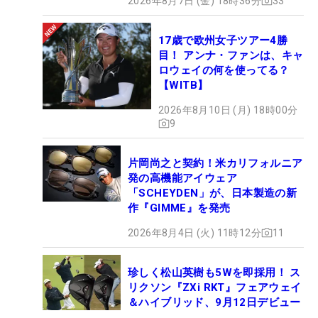
2026年8月7日 (金) 18時36分
33
17歳で欧州女子ツアー4勝
目！ アンナ・ファンは、キャ
ロウェイの何を使ってる？
【WITB】
2026年8月10日 (月) 18時00分
9
片岡尚之と契約！米カリフォルニア
発の高機能アイウェア
「SCHEYDEN」が、日本製造の新
作『GIMME』を発売
2026年8月4日 (火) 11時12分
11
珍しく松山英樹も5Wを即採用！ ス
リクソン『ZXi RKT』フェアウェイ
＆ハイブリッド、9月12日デビュー