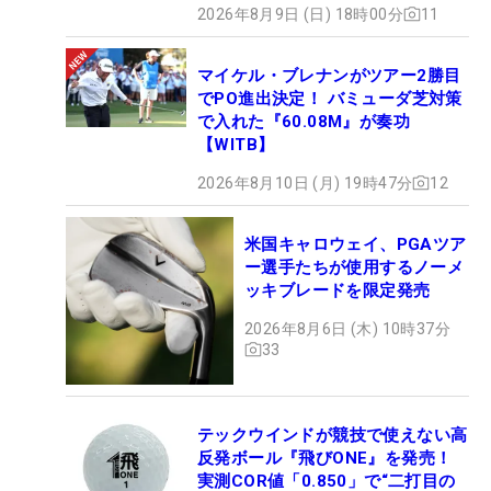
2026年8月9日 (日) 18時00分
11
マイケル・ブレナンがツアー2勝目
でPO進出決定！ バミューダ芝対策
で入れた『60.08M』が奏功
【WITB】
2026年8月10日 (月) 19時47分
12
米国キャロウェイ、PGAツア
ー選手たちが使用するノーメ
ッキブレードを限定発売
2026年8月6日 (木) 10時37分
33
テックウインドが競技で使えない高
反発ボール『飛びONE』を発売！
実測COR値「0.850」で“二打目の