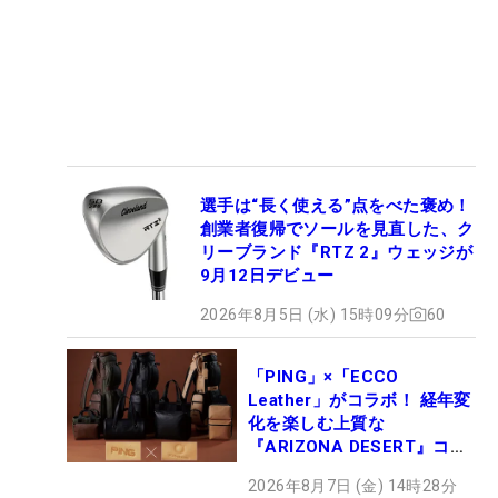
選手は“長く使える”点をべた褒め！
創業者復帰でソールを見直した、ク
リーブランド『RTZ 2』ウェッジが
9月12日デビュー
2026年8月5日 (水) 15時09分
60
「PING」×「ECCO
Leather」がコラボ！ 経年変
化を楽しむ上質な
『ARIZONA DESERT』コレ
クション、9月15日限定デビ
2026年8月7日 (金) 14時28分
ュー