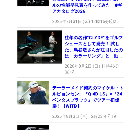
ルの性能早見表を作ってみた #ギ
アカタログ2026
2026年7月31日 (金) 12時15分
25
往年の名作“CLYDE”をゴルフ
シューズとして発売！ 試し
た、鳥谷敬さんが注目したの
は「カラーリング」と「動き
やすさ」
2026年8月2日 (日) 11時46分
52
テーラーメイド契約のマイケル・ト
ルビョンセン、『Qi4D LS』×『24
ベンタスブラック』でツアー初優
勝！【WITB】
2026年8月3日 (月) 12時23分
19