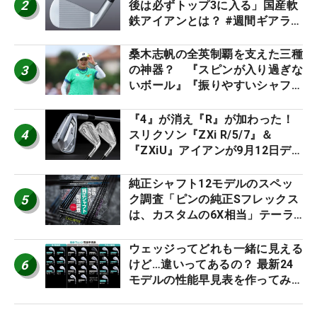
2
後は必ずトップ3に入る」国産軟
鉄アイアンとは？ #週間ギアラン
キング
桑木志帆の全英制覇を支えた三種
3
の神器？ 『スピンが入り過ぎな
いボール』『振りやすいシャフ
ト』『真っすぐ飛ぶドライバ
ー』 #女子プロセッティング
『4』が消え『R』が加わった！
4
スリクソン『ZXi R/5/7』＆
『ZXiU』アイアンが9月12日デ
ビュー
純正シャフト12モデルのスペッ
5
ク調査「ピンの純正Sフレックス
は、カスタムの6X相当」テーラ
ー、キャロ…もチェック！
ウェッジってどれも一緒に見える
6
けど…違いってあるの？ 最新24
モデルの性能早見表を作ってみ
た #ギアカタログ2026