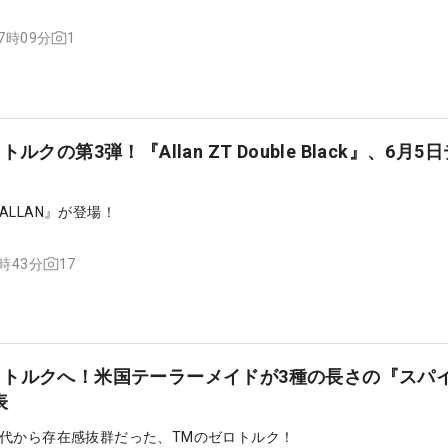
1
17時09分
ルクの第3弾！『Allan ZT Double Black』、6月5
LLAN』が登場！
17
0時43分
ロトルクへ！米国テーラーメイドが3種の長さの『スパ
表
代から存在感抜群だった、TMのゼロトルク！