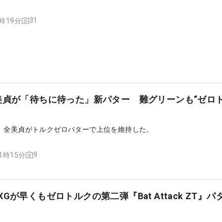
31
2時19分
美貞が「待ちに待った」新パター 難グリーンも“ゼロ
。全美貞がトルクゼロパターで上位を維持した。
9
11時15分
Gが早くもゼロトルクの第二弾『Bat Attack ZT』パ