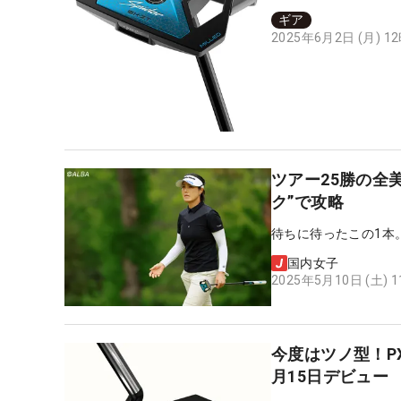
ギア
2025年6月2日 (月) 1
ツアー25勝の全
ク”で攻略
待ちに待ったこの1本
国内女子
2025年5月10日 (土) 
今度はツノ型！PX
月15日デビュー