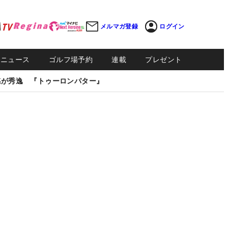
メルマガ登録
ログイン
Sニュース
ゴルフ場予約
連載
プレゼント
感が秀逸 『トゥーロンパター』