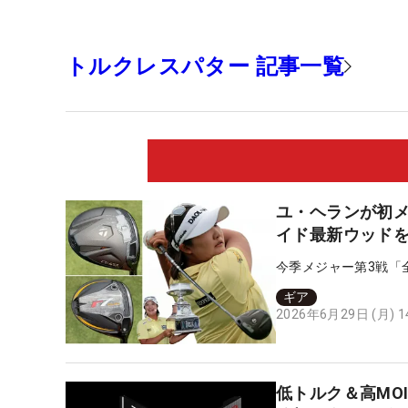
トルクレスパター 記事一覧
ユ・ヘランが初メ
イド最新ウッドを
今季メジャー第3戦「
ギア
2026年6月29日 (月) 
低トルク＆高MOI