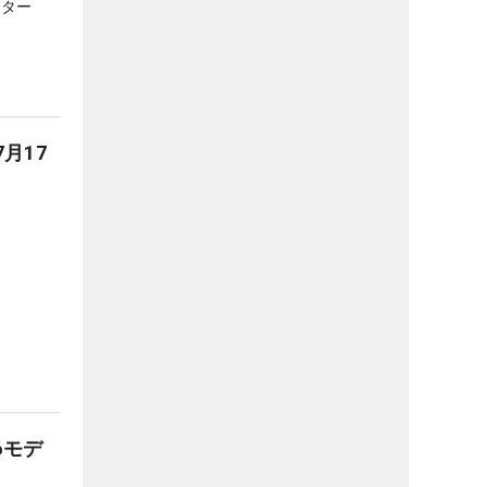
パター
月17
6モデ