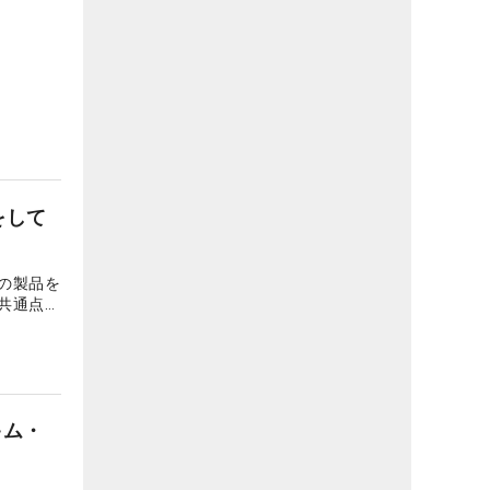
をして
の製品を
共通点や
キム・