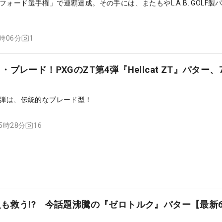
ォード選手権」で連覇達成。その手には、またもやL.A.B. GOLF製
1
7時06分
ブレード！PXGのZT第4弾『Hellcat ZT』パター、7
４弾は、伝統的なブレード型！
16
15時28分
も救う!? 今話題沸騰の『ゼロトルク』パター【最新