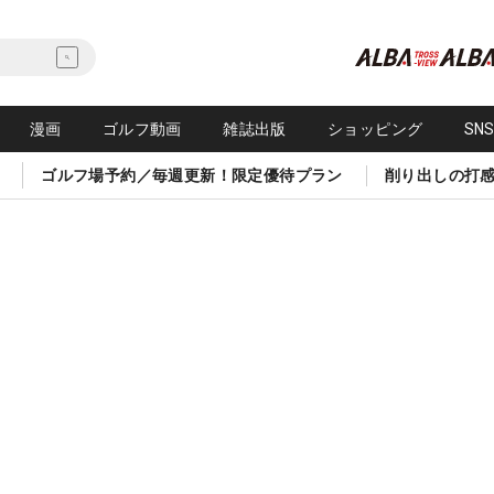
漫画
ゴルフ動画
雑誌出版
ショッピング
SN
ゴルフ場予約／毎週更新！限定優待プラン
削り出しの打