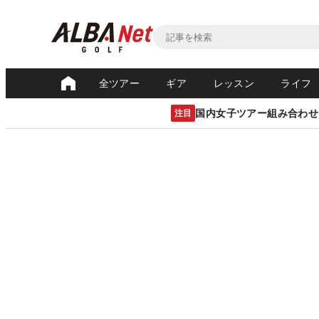
全ツアー
ギア
レッスン
ライフ
国内女子ツアー組み合わせ
注目