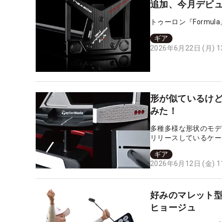
追加、今月デビ
トゥーロン『Formu
ギア
2026年6月22日 (月) 
形が似ているけど
みた！
多種多様な形状のモデ
リリースしているケー
違いを徹底検証した。
ギア
2026年6月12日 (金) 
好みのマレット型で
ヒョージュ