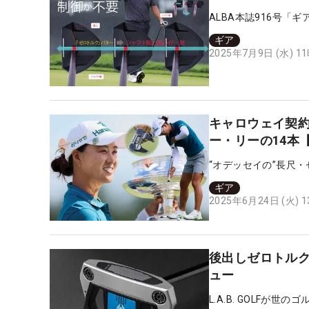
ALBA本誌916号「
ギア
2025年7月9日 (水) 1
キャロウェイ契約
ー・リーの14本【
“オデッセイの”長尺
ギア
2025年6月24日 (火) 
後出しゼロトルクは
ュー
L.A.B. GOLF