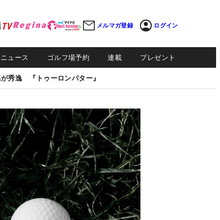
メルマガ登録
ログイン
Sニュース
ゴルフ場予約
連載
プレゼント
感が秀逸 『トゥーロンパター』