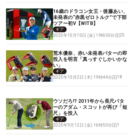
16歳のドラコン女王・後藤あい、
未発表の“赤黒ゼロトルク”で下部
ツアー初V【WITB】
ギア
25
2025年10月10日 (金) 19時50分
荒木優奈、赤い未発表パターの即
投入を明言「真っすぐしかいかな
い」
ギア
18
2025年10月2日 (木) 19時44分
ウソだろ!? 2011年から長尺パタ
ーのアダム・スコットが再び「短
尺」を投入
ギア
1
2025年9月12日 (金) 16時50分