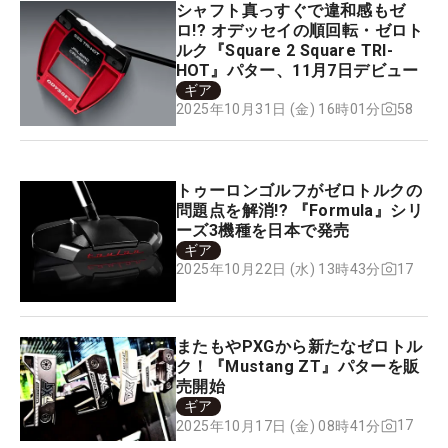
シャフト真っすぐで違和感もゼ
ロ!? オデッセイの順回転・ゼロト
ルク『Square 2 Square TRI-
HOT』パター、11月7日デビュー
ギア
58
2025年10月31日 (金) 16時01分
トゥーロンゴルフがゼロトルクの
問題点を解消!? 『Formula』シリ
ーズ3機種を日本で発売
ギア
17
2025年10月22日 (水) 13時43分
またもやPXGから新たなゼロトル
ク！『Mustang ZT』パターを販
売開始
ギア
17
2025年10月17日 (金) 08時41分