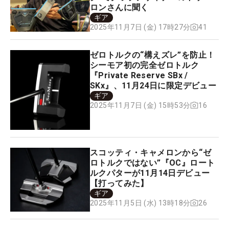
ロンさんに聞く
ギア
41
2025年11月7日 (金) 17時27分
ゼロトルクの“構えズレ”を防止！
シーモア初の完全ゼロトルク
『Private Reserve SBx /
SKx』、11月24日に限定デビュー
ギア
16
2025年11月7日 (金) 15時53分
スコッティ・キャメロンから“ゼ
ロトルクではない”『OC』ロート
ルクパターが11月14日デビュー
【打ってみた】
ギア
26
2025年11月5日 (水) 13時18分