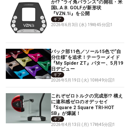
か!? “ライ角バランス”の開祖・米
国L.A.B. GOLFが新形状
『VZN.1i』を公開
ギア
1
2026年6月3日 (水) 19時45分
バック部11色／ソール15色で“自
分仕様”を追求！テーラーメイド
『My Spider ZT』パター、5月19
日デビュー
ギア
1
2026年5月19日 (火) 10時49分
これぞゼロトルクの完成形!? 構え
に違和感ゼロのオデッセイ
『Square 2 Square TRI-HOT
SB』が爆誕！
ギア
1
2026年4月13日 (月) 17時45分