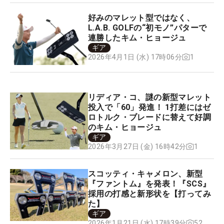
好みのマレット型ではなく、
L.A.B. GOLFの“初モノ”パターで
連勝したキム・ヒョージュ
ギア
1
2026年4月1日 (水) 17時06分
リディア・コ、謎の新型マレット
投入で「60」発進！ 1打差にはゼ
ロトルク・ブレードに替えて好調
のキム・ヒョージュ
ギア
1
2026年3月27日 (金) 16時42分
スコッティ・キャメロン、新型
『ファントム』を発表！『SCS』
採用の打感と新形状を【打ってみ
た】
ギア
52
2026年1月21日 (水) 17時39分