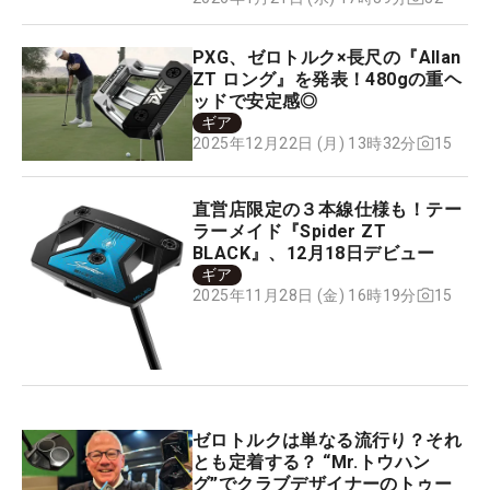
PXG、ゼロトルク×長尺の『Allan
ZT ロング』を発表！480gの重ヘ
ッドで安定感◎
ギア
15
2025年12月22日 (月) 13時32分
直営店限定の３本線仕様も！テー
ラーメイド『Spider ZT
BLACK』、12月18日デビュー
ギア
15
2025年11月28日 (金) 16時19分
ゼロトルクは単なる流行り？それ
とも定着する？ “Mr.トウハン
グ”でクラブデザイナーのトゥー