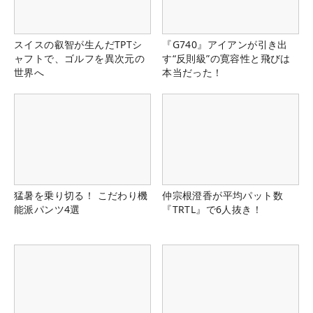
スイスの叡智が生んだTPTシ
『G740』アイアンが引き出
ャフトで、ゴルフを異次元の
す“反則級”の寛容性と飛びは
世界へ
本当だった！
猛暑を乗り切る！ こだわり機
仲宗根澄香が平均パット数
能派パンツ4選
『TRTL』で6人抜き！