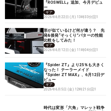
『ROSWELL』追加、今月デビュ
ー
ギア
1
2026年6月22日 (月) 13時33分
形が似ているけど何が違う？ 先
発&後発“そっくり”パターの性能
比較をしてみた！
ギア
1
2026年6月12日 (金) 11時04分
『Spider ZT』より25％も大きく
なった！ テーラーメイド
『Spider ZT MAX』、6月12日デ
ビュー
ギア
1
2026年6月5日 (金) 12時21分
時代は変形「六角」マレット戦争