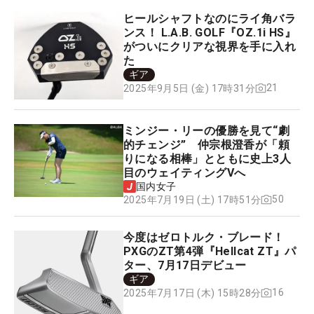
ヒールシャフトなのにライ角バラ
ンス！ L.A.B. GOLF『OZ.1i HS』
がついにクリアな視界を手に入れ
た
ギア
21
2025年9月5日 (金) 17時31分
ミンジー・リーの優勝を見て“劇
的チェンジ” 仲宗根澄香が「頼
りになる相棒」とともに史上3人
目のウェイティングVへ
国内女子
50
2025年7月19日 (土) 17時51分
今度はゼロトルク・ブレード！
PXGのZT第4弾『Hellcat ZT』パ
ター、7月17日デビュー
ギア
16
2025年7月17日 (木) 15時28分