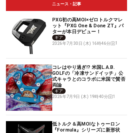
ニュース・記事
PXG初の高MOI×ゼロトルクマレ
ット『PXG One & Done ZT』パ
ターが本日デビュー！
ギア
1
2026年7月30日 (木) 16時46分
コレはやり過ぎ!? 米国L.A.B.
GOLFの「冷凍サンドイッチ」公
式キャラとのコラボに米国で賛否
両論
ギア
1
2026年7月9日 (木) 19時40分
低トルク＆高MOIなトゥーロン
『Formula』シリーズに新形状