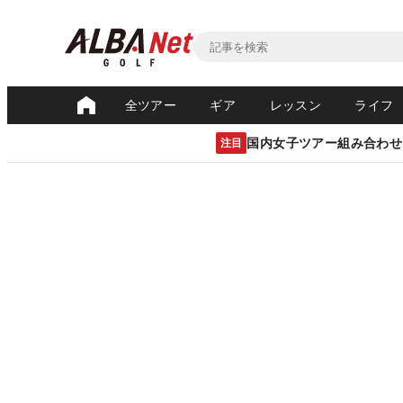
全ツアー
ギア
レッスン
ライフ
国内女子ツアー組み合わせ
注目