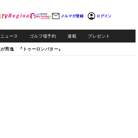
メルマガ登録
ログイン
Sニュース
ゴルフ場予約
連載
プレゼント
感が秀逸 『トゥーロンパター』