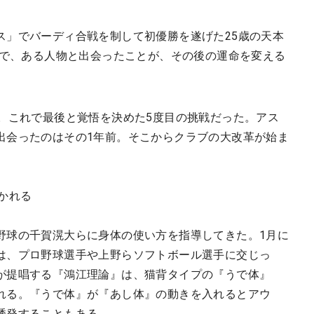
ス」でバーディ合戦を制して初優勝を遂げた25歳の天本
場で、ある人物と出会ったことが、その後の運命を変える
年。これで最後と覚悟を決めた5度目の挑戦だった。アス
出会ったのはその1年前。そこからクラブの大改革が始ま
かれる
野球の千賀滉大らに身体の使い方を指導してきた。1月に
は、プロ野球選手や上野らソフトボール選手に交じっ
が提唱する『鴻江理論』は、猫背タイプの『うで体』
れる。『うで体』が『あし体』の動きを入れるとアウ
誘発することもある。