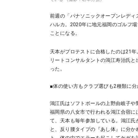
前週の「パナソニックオープンレディ
ハルカ。2020年に地元福岡のゴルフ
ことになる。
天本がプロテストに合格したのは21
リートコンサルタントの鴻江寿治氏と
った。
■体の使い方もクラブ選びも2種類に分
鴻江氏はソフトボールの上野由岐子や
福岡県の八女市で行われる鴻江合宿に
て、天本も毎年参加している。鴻江氏
と、反り腰タイプの『あし体』に分か
ト。体の中でエラーを起こしてケガを