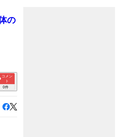
体の
コメン
ト
0
件