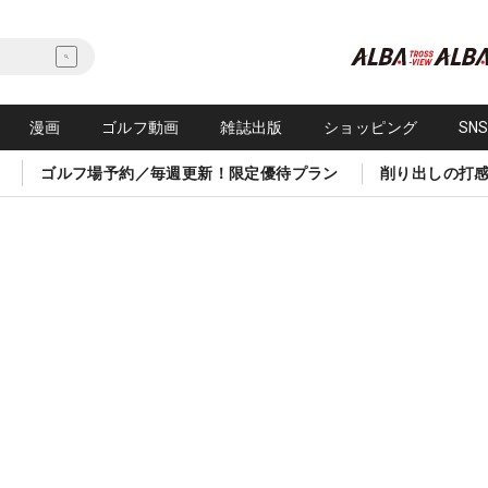
漫画
ゴルフ動画
雑誌出版
ショッピング
SN
ゴルフ場予約／毎週更新！限定優待プラン
削り出しの打