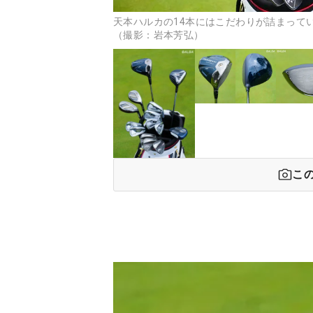
天本ハルカの14本にはこだわりが詰まって
（撮影：岩本芳弘）
こ