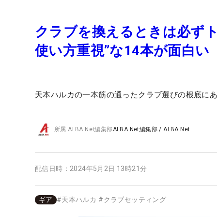
クラブを換えるときは必ずト
使い方重視”な14本が面白い
天本ハルカの一本筋の通ったクラブ選びの根底に
所属
ALBA Net編集部
ALBA Net編集部
/
ALBA Net
配信日時：
2024年5月2日 13時21分
ギア
#
天本ハルカ
#
クラブセッティング