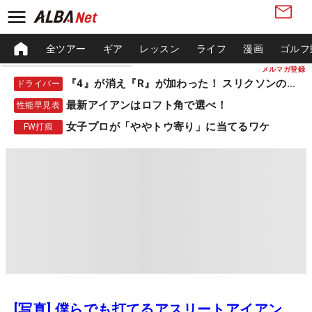
全ツアー
ギア
レッスン
ライフ
漫画
ゴルフ
メルマガ登録
『4』が消え『R』が加わった！ スリクソンの新作
ドライバー
最新アイアンはロフト角で選べ！
性能早見表
女子プロが「ややトウ寄り」に当てるワケ
FW打痕
[写真] 僕らでも打てるアスリートアイアン