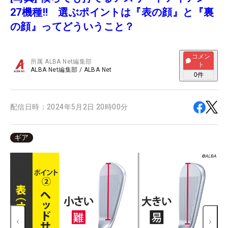
27機種‼ 選ぶポイントは『表の顔』と『裏
の顔』ってどういうこと？
コメン
所属
ALBA Net編集部
ト
ALBA Net編集部
/
ALBA Net
0
件
配信日時：
2024年5月2日 20時00分
ギア