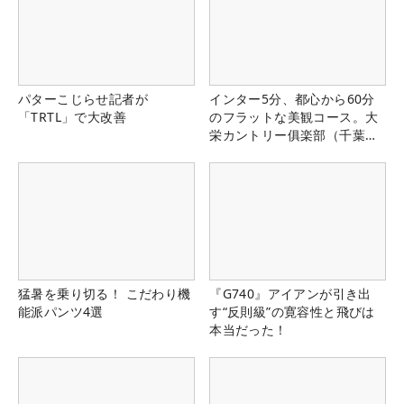
パターこじらせ記者が
インター5分、都心から60分
「TRTL」で大改善
のフラットな美観コース。大
栄カントリー俱楽部（千葉
県）
猛暑を乗り切る！ こだわり機
『G740』アイアンが引き出
能派パンツ4選
す“反則級”の寛容性と飛びは
本当だった！