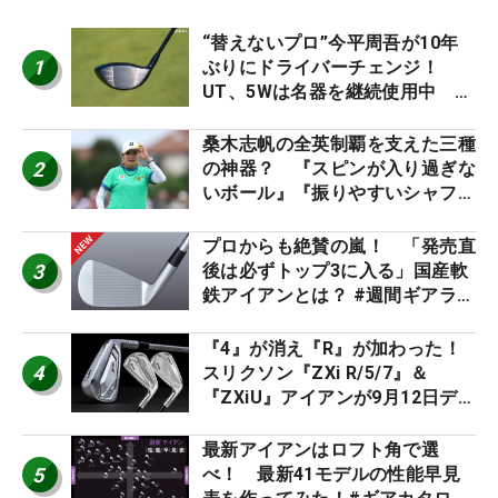
“替えないプロ”今平周吾が10年
1
ぶりにドライバーチェンジ！
UT、5Wは名器を継続使用中 #
男子プロセッティング
桑木志帆の全英制覇を支えた三種
2
の神器？ 『スピンが入り過ぎな
いボール』『振りやすいシャフ
ト』『真っすぐ飛ぶドライバ
ー』 #女子プロセッティング
プロからも絶賛の嵐！ 「発売直
3
後は必ずトップ3に入る」国産軟
鉄アイアンとは？ #週間ギアラン
キング
『4』が消え『R』が加わった！
4
スリクソン『ZXi R/5/7』＆
『ZXiU』アイアンが9月12日デ
ビュー
最新アイアンはロフト角で選
5
べ！ 最新41モデルの性能早見