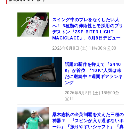
スイング中のブレをなくしたい人
へ！ 3種類の伸縮性ヒモ採用のブリ
ヂストン『ZSP-BITER LIGHT
MAGICLACE』、8月8日デビュー
2026年8月8日 (土) 11時30分
30
話題の新作を抑えて『G440
K』が首位 “10Ｋ”人気は未
だに継続中 #週間ギアランキ
ング
2026年8月8日 (土) 18時00分
11
桑木志帆の全英制覇を支えた三種の
神器？ 『スピンが入り過ぎないボ
ール』『振りやすいシャフト』『真