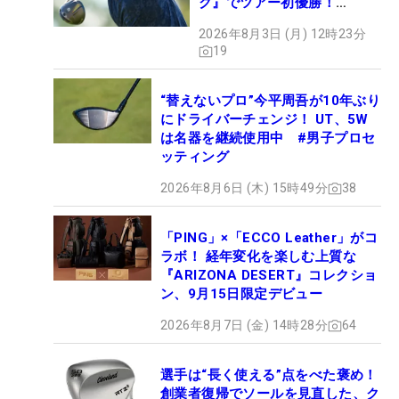
ク』でツアー初優勝！
【WITB】
2026年8月3日 (月) 12時23分
19
“替えないプロ”今平周吾が10年ぶり
にドライバーチェンジ！ UT、5W
は名器を継続使用中 #男子プロセ
ッティング
2026年8月6日 (木) 15時49分
38
「PING」×「ECCO Leather」がコ
ラボ！ 経年変化を楽しむ上質な
『ARIZONA DESERT』コレクショ
ン、9月15日限定デビュー
2026年8月7日 (金) 14時28分
64
選手は“長く使える”点をべた褒め！
創業者復帰でソールを見直した、ク