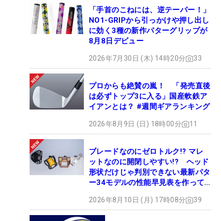
「手首のこねには、逆テーパー！」
NO1-GRIPから引っかけや押し出し
に効く3種の新作パターグリップが
8月8日デビュー
2026年7月30日 (木) 14時20分
33
プロからも絶賛の嵐！ 「発売直後
は必ずトップ3に入る」国産軟鉄ア
イアンとは？ #週間ギアランキング
2026年8月9日 (日) 18時00分
11
ブレードなのにゼロトルク!? マレ
ットなのに開閉しやすい!? ヘッド
形状だけじゃ判別できない最新パタ
ー34モデルの性能早見表を作って
みた #ギアカタログ2026
2026年8月10日 (月) 17時08分
39