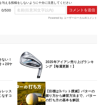
せない！
2025年アイアン売り上げランキ
＋20ヤ
ング【毎週更新！】
をレッス
【目標は3パット撲滅】パターの
こなすコ
握り方から練習方法まで、パター
の打ち方の基本を解説