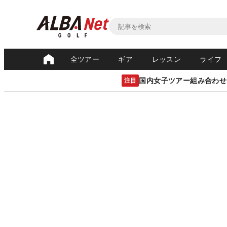
全ツアー
ギア
レッスン
ライフ
国内女子ツアー組み合わせ
注目