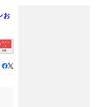
ンお
コメン
ト
0
件