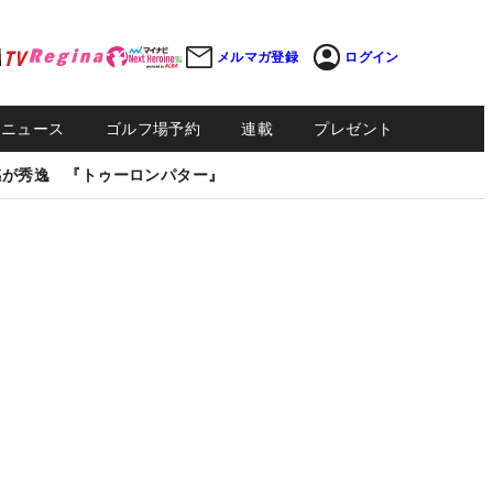
メルマガ登録
ログイン
Sニュース
ゴルフ場予約
連載
プレゼント
感が秀逸 『トゥーロンパター』