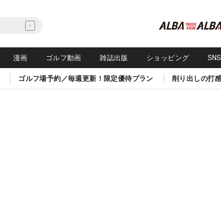
漫画
ゴルフ動画
雑誌出版
ショッピング
SN
ゴルフ場予約／毎週更新！限定優待プラン
削り出しの打