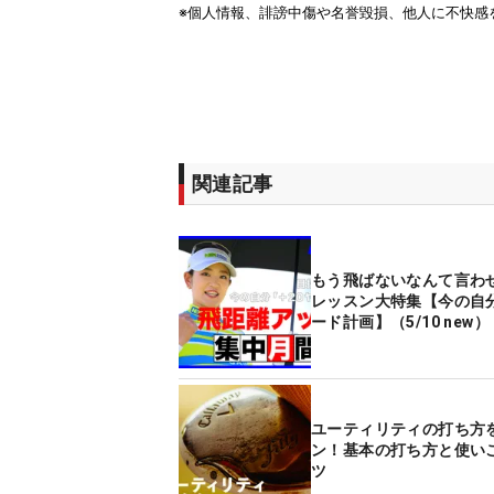
関連記事
もう飛ばないなんて言わ
レッスン大特集【今の自分
ード計画】（5/10 new）
ユーティリティの打ち方
ン！基本の打ち方と使い
ツ