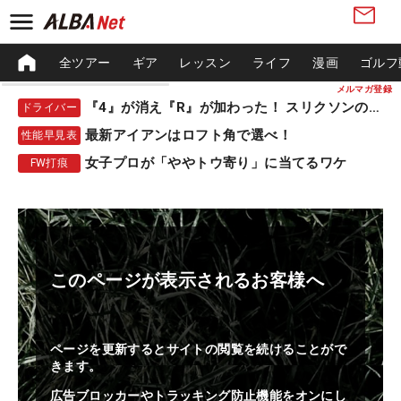
全ツアー
ギア
レッスン
ライフ
漫画
ゴルフ
メルマガ登録
『4』が消え『R』が加わった！ スリクソンの新作
ドライバー
最新アイアンはロフト角で選べ！
性能早見表
女子プロが「ややトウ寄り」に当てるワケ
FW打痕
このページが表示されるお客様へ
ページを更新するとサイトの閲覧を続けることがで
きます。
広告ブロッカーやトラッキング防止機能をオンにし