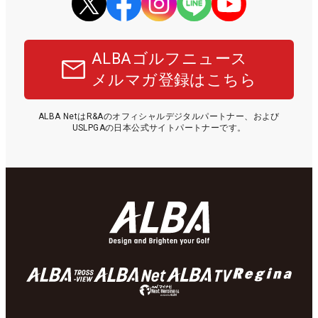
ALBAゴルフニュース
メルマガ登録はこちら
ALBA NetはR&Aのオフィシャルデジタルパートナー、および
USLPGAの日本公式サイトパートナーです。