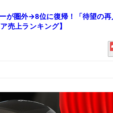
ライバーが圏外→8位に復帰！「待望の
ギア売上ランキング】