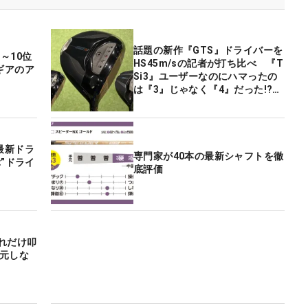
話題の新作『GTS』ドライバーを
～10位
HS45m/sの記者が打ち比べ 『T
ギアのア
Si3』ユーザーなのにハマったの
は『3』じゃなく『4』だった!?
【やってみた】
最新ドラ
専門家が40本の最新シャフトを徹
”ドライ
底評価
れだけ叩
“元しな