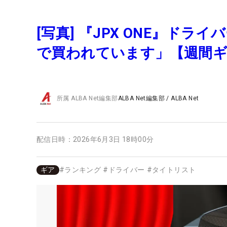
[写真] 『JPX ONE』ド
で買われています」【週間
所属
ALBA Net編集部
ALBA Net編集部
/
ALBA Net
配信日時：
2026年6月3日 18時00分
ギア
#
ランキング
#
ドライバー
#
タイトリスト