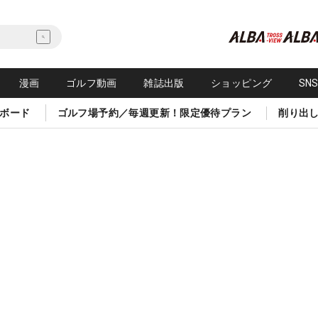
漫画
ゴルフ動画
雑誌出版
ショッピング
SN
ボード
ゴルフ場予約／毎週更新！限定優待プラン
削り出