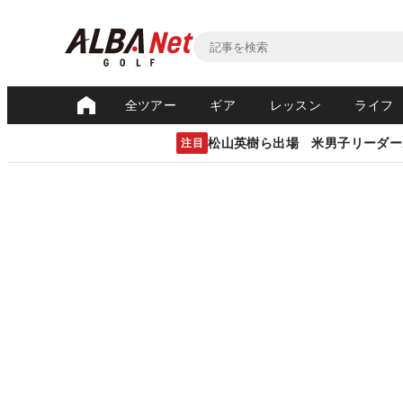
全ツアー
ギア
レッスン
ライフ
松山英樹ら出場 米男子リーダー
注目