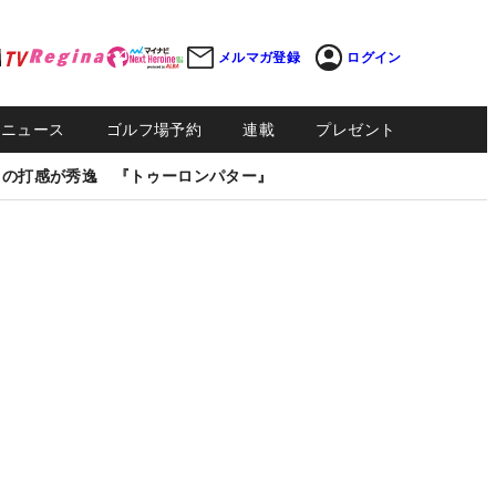
メルマガ登録
ログイン
Sニュース
ゴルフ場予約
連載
プレゼント
しの打感が秀逸 『トゥーロンパター』