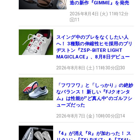
造の新作『GIMME』を発売
2026年8月4日 (火) 11時12分
11
スイング中のブレをなくしたい人
へ！ 3種類の伸縮性ヒモ採用のブリ
ヂストン『ZSP-BITER LIGHT
MAGICLACE』、8月8日デビュー
2026年8月8日 (土) 11時30分
30
「フワフワ」と「しっかり」の絶妙
なバランス！ 新しい『FJクオンタ
ム』は性能が“ど真ん中”のゴルフシ
ューズだった
2026年8月7日 (金) 10時00分
14
『4』が消え『R』が加わった！ ス
リクソン『ZXi R/5/7』＆『ZXiU』