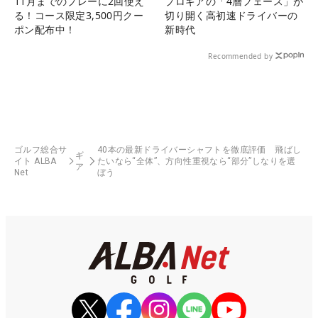
11月までのプレーに2回使え
プロギアの「4層フェース」が
る！コース限定3,500円クー
切り開く高初速ドライバーの
ポン配布中！
新時代
Recommended by
ゴルフ総合サ
40本の最新ドライバーシャフトを徹底評価 飛ばし
ギ
イト ALBA
たいなら“全体”、方向性重視なら“部分”しなりを選
ア
Net
ぼう