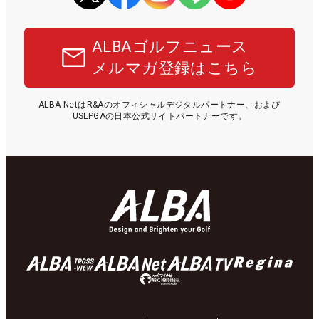
ALBAゴルフニュース
メルマガ登録はこちら
ALBA NetはR&Aのオフィシャルデジタルパートナー、および
USLPGAの日本公式サイトパートナーです。