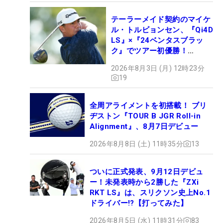
テーラーメイド契約のマイケ
ル・トルビョンセン、『Qi4D
LS』×『24ベンタスブラッ
ク』でツアー初優勝！
【WITB】
2026年8月3日 (月) 12時23分
19
全周アライメントを初搭載！ ブリ
ヂストン『TOUR B JGR Roll-in
Alignment』、8月7日デビュー
2026年8月8日 (土) 11時35分
13
ついに正式発表、9月12日デビュ
ー！未発表時から2勝した『ZXi
RKT LS』は、スリクソン史上No.1
ドライバー!?【打ってみた】
2026年8月5日 (水) 11時31分
83