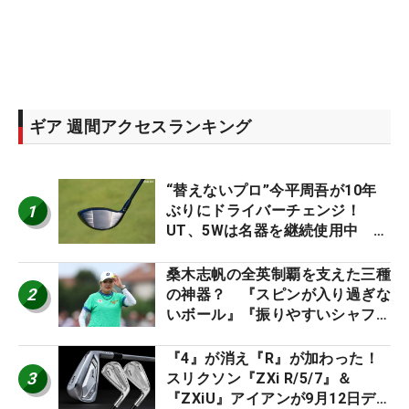
ギア 週間アクセスランキング
“替えないプロ”今平周吾が10年
1
ぶりにドライバーチェンジ！
UT、5Wは名器を継続使用中 #
男子プロセッティング
桑木志帆の全英制覇を支えた三種
2
の神器？ 『スピンが入り過ぎな
いボール』『振りやすいシャフ
ト』『真っすぐ飛ぶドライバ
ー』 #女子プロセッティング
『4』が消え『R』が加わった！
3
スリクソン『ZXi R/5/7』＆
『ZXiU』アイアンが9月12日デ