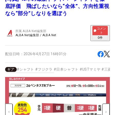
底評価 飛ばしたいなら“全体”、方向性重視
なら“部分”しなりを選ぼう
コメン
所属
ALBA Net編集部
ト
ALBA Net編集部
/
ALBA Net
0
件
配信日時：
2026年4月27日 16時01分
ギア
#
シャフト
#
フジクラ
#
日本シャフト
#
USTマミヤ
#
三菱