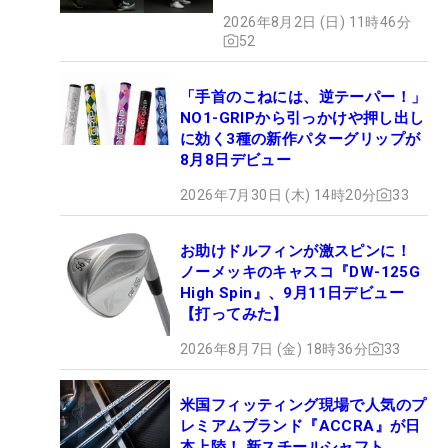
やすさ」
2026年8月2日 (日) 11時46分
52
「手首のこねには、逆テーパー！」
NO1-GRIPから引っかけや押し出し
に効く3種の新作パターグリップが
8月8日デビュー
2026年7月30日 (木) 14時20分
33
お助けドルフィンが激スピンに！
ノーメッキのキャスコ『DW-125G
High Spin』、9月11日デビュー
【打ってみた】
2026年8月7日 (金) 18時36分
33
米国フィッティング現場で人気のプ
レミアムブランド『ACCRA』が日
本上陸！ 新スチールシャフト