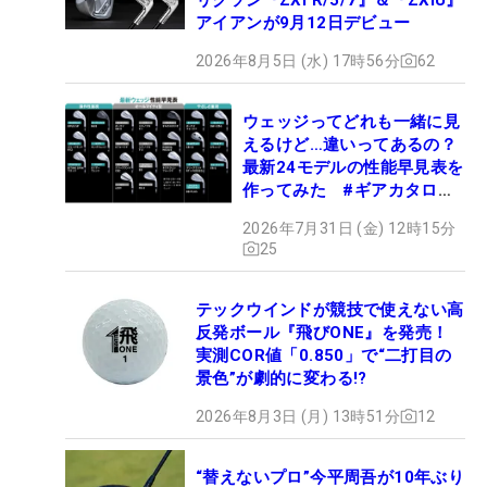
アイアンが9月12日デビュー
2026年8月5日 (水) 17時56分
62
ウェッジってどれも一緒に見
えるけど…違いってあるの？
最新24モデルの性能早見表を
作ってみた #ギアカタログ
2026
2026年7月31日 (金) 12時15分
25
テックウインドが競技で使えない高
反発ボール『飛びONE』を発売！
実測COR値「0.850」で“二打目の
景色”が劇的に変わる!?
2026年8月3日 (月) 13時51分
12
“替えないプロ”今平周吾が10年ぶり