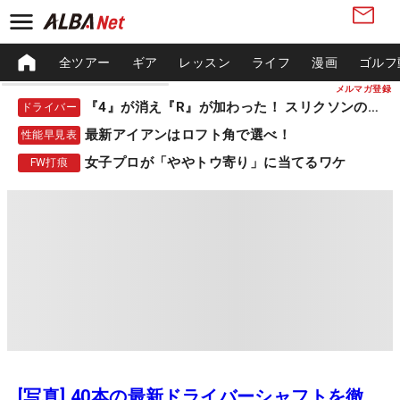
全ツアー
ギア
レッスン
ライフ
漫画
ゴルフ
メルマガ登録
『4』が消え『R』が加わった！ スリクソンの新作
ドライバー
最新アイアンはロフト角で選べ！
性能早見表
女子プロが「ややトウ寄り」に当てるワケ
FW打痕
[写真] 40本の最新ドライバーシャフトを徹