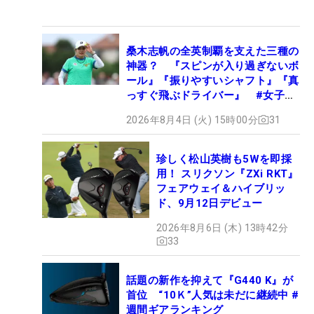
桑木志帆の全英制覇を支えた三種の
神器？ 『スピンが入り過ぎないボ
ール』『振りやすいシャフト』『真
っすぐ飛ぶドライバー』 #女子プ
ロセッティング
2026年8月4日 (火) 15時00分
31
珍しく松山英樹も5Wを即採
用！ スリクソン『ZXi RKT』
フェアウェイ＆ハイブリッ
ド、9月12日デビュー
2026年8月6日 (木) 13時42分
33
話題の新作を抑えて『G440 K』が
首位 “10Ｋ”人気は未だに継続中 #
週間ギアランキング