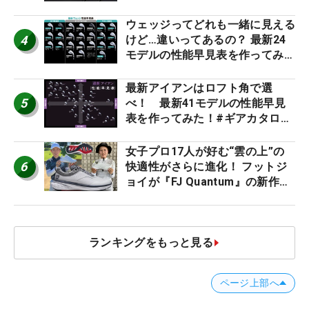
ビュー
ウェッジってどれも一緒に見える
4
けど…違いってあるの？ 最新24
モデルの性能早見表を作ってみ
た #ギアカタログ2026
最新アイアンはロフト角で選
5
べ！ 最新41モデルの性能早見
表を作ってみた！#ギアカタログ
2026
女子プロ17人が好む“雲の上”の
6
快適性がさらに進化！ フットジ
ョイが『FJ Quantum』の新作を
発表、8月7日デビュー
ランキングをもっと見る
ページ上部へ