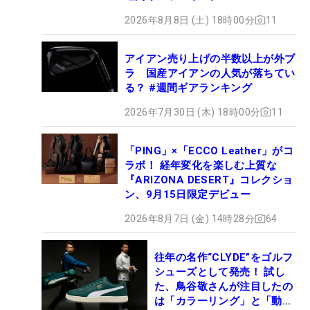
2026年8月8日 (土) 18時00分
11
アイアン売り上げの半数以上が外ブ
ラ 国産アイアンの人気が落ちてい
る？ #週間ギアランキング
2026年7月30日 (木) 18時00分
11
「PING」×「ECCO Leather」がコ
ラボ！ 経年変化を楽しむ上質な
『ARIZONA DESERT』コレクショ
ン、9月15日限定デビュー
2026年8月7日 (金) 14時28分
64
往年の名作“CLYDE”をゴルフ
シューズとして発売！ 試し
た、鳥谷敬さんが注目したの
は「カラーリング」と「動き