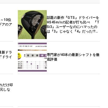
話題の新作『GTS』ドライバーを
～10位
HS45m/sの記者が打ち比べ 『T
ギアのア
Si3』ユーザーなのにハマったの
は『3』じゃなく『4』だった!?
【やってみた】
最新ドラ
専門家が40本の最新シャフトを徹
”ドライ
底評価
れだけ叩
“元しな