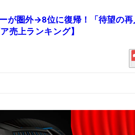
ライバーが圏外→8位に復帰！「待望の
ギア売上ランキング】