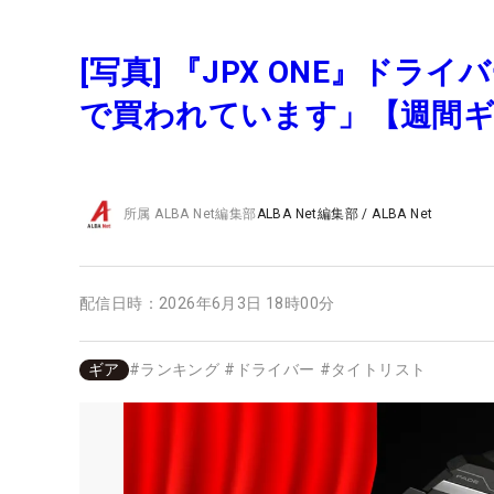
[写真] 『JPX ONE』ド
で買われています」【週間
所属
ALBA Net編集部
ALBA Net編集部
/
ALBA Net
配信日時：
2026年6月3日 18時00分
ギア
#
ランキング
#
ドライバー
#
タイトリスト