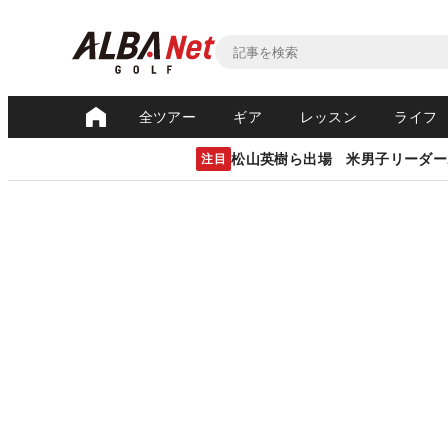
全ツアー
ギア
レッスン
ライフ
松山英樹ら出場 米男子リーダー
注目