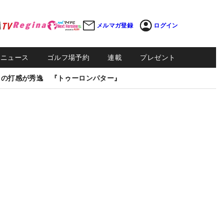
メルマガ登録
ログイン
Sニュース
ゴルフ場予約
連載
プレゼント
しの打感が秀逸 『トゥーロンパター』