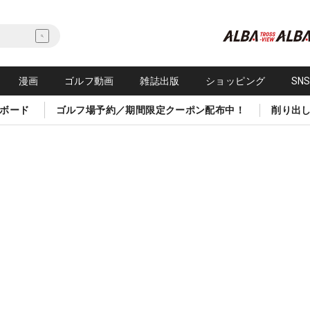
漫画
ゴルフ動画
雑誌出版
ショッピング
SN
ボード
ゴルフ場予約／期間限定クーポン配布中！
削り出