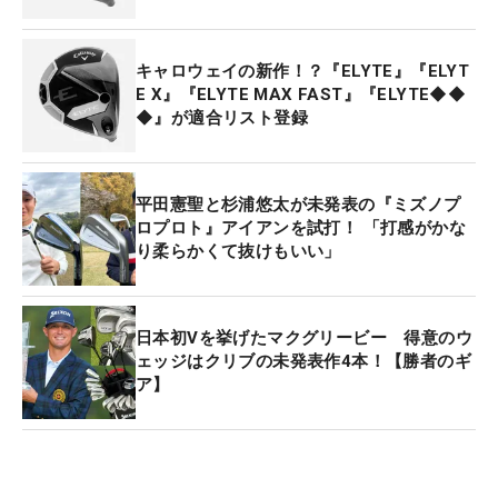
キャロウェイの新作！？『ELYTE』『ELYT
E X』『ELYTE MAX FAST』『ELYTE◆◆
◆』が適合リスト登録
平田憲聖と杉浦悠太が未発表の『ミズノプ
ロプロト』アイアンを試打！ 「打感がかな
り柔らかくて抜けもいい」
日本初Vを挙げたマクグリービー 得意のウ
ェッジはクリブの未発表作4本！【勝者のギ
ア】