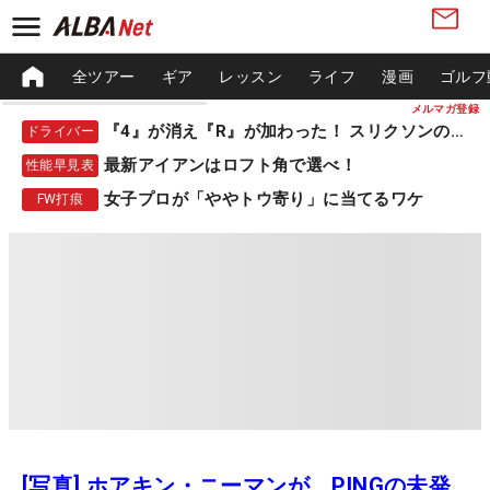
全ツアー
ギア
レッスン
ライフ
漫画
ゴルフ
メルマガ登録
『4』が消え『R』が加わった！ スリクソンの新作
ドライバー
最新アイアンはロフト角で選べ！
性能早見表
女子プロが「ややトウ寄り」に当てるワケ
FW打痕
[写真] ホアキン・ニーマンが、PINGの未発