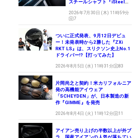
スチールシャフト『iSteel
BLUE』が9月4日デビュー
2026年7月30日 (木) 11時59分
7
ついに正式発表、9月12日デビュ
ー！未発表時から2勝した『ZXi
RKT LS』は、スリクソン史上No.1
ドライバー!?【打ってみた】
2026年8月5日 (水) 11時31分
83
片岡尚之と契約！米カリフォルニア
発の高機能アイウェア
「SCHEYDEN」が、日本製造の新
作『GIMME』を発売
2026年8月4日 (火) 11時12分
11
アイアン売り上げの半数以上が外ブ
ラ 国産アイアンの人気が落ちてい