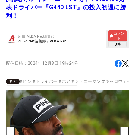
表ドライバー『G440 LST』の投入初週に勝
利！
コメン
所属
ALBA Net編集部
ト
ALBA Net編集部
/
ALBA Net
0
件
配信日時：
2024年12月8日 19時24分
ギア
#
ピン
#
ドライバー
#
ホアキン・ニーマン
#
キャロウェイ