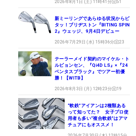
2026年8月1日 (土) 11時41分
51
新ミーリングであらゆる状況からピ
タッ！ブリヂストン『BITING SPIN
2』ウェッジ、9月4日デビュー
2026年7月29日 (水) 15時36分
23
テーラーメイド契約のマイケル・ト
ルビョンセン、『Qi4D LS』×『24
ベンタスブラック』でツアー初優
勝！【WITB】
2026年8月3日 (月) 12時23分
19
“軟鉄”アイアンは2種類ある
って知ってた？ 女子プロ使
用者も多い“複合軟鉄”はアマ
チュアにもオススメ！
2026年7月30日 (木) 12時15分