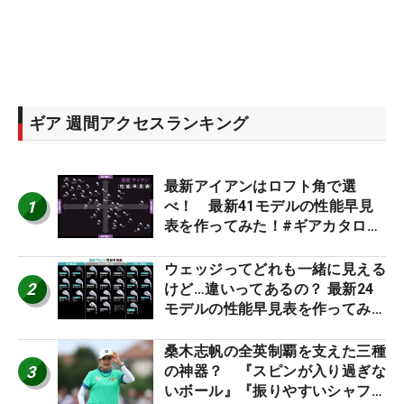
ギア 週間アクセスランキング
最新アイアンはロフト角で選
1
べ！ 最新41モデルの性能早見
表を作ってみた！#ギアカタログ
2026
ウェッジってどれも一緒に見える
2
けど…違いってあるの？ 最新24
モデルの性能早見表を作ってみ
た #ギアカタログ2026
桑木志帆の全英制覇を支えた三種
3
の神器？ 『スピンが入り過ぎな
いボール』『振りやすいシャフ