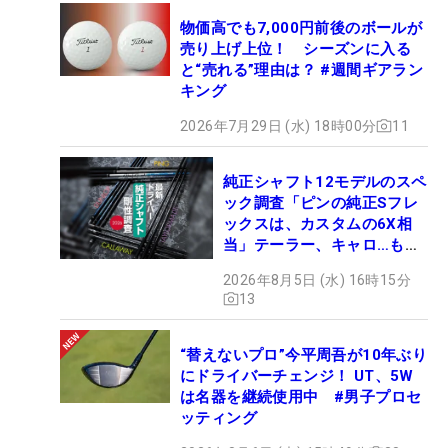
物価高でも7,000円前後のボールが
売り上げ上位！ シーズンに入る
と“売れる”理由は？ #週間ギアラン
キング
2026年7月29日 (水) 18時00分
11
純正シャフト12モデルのスペ
ック調査「ピンの純正Sフレ
ックスは、カスタムの6X相
当」テーラー、キャロ…もチ
ェック！
2026年8月5日 (水) 16時15分
13
“替えないプロ”今平周吾が10年ぶり
にドライバーチェンジ！ UT、5W
は名器を継続使用中 #男子プロセ
ッティング