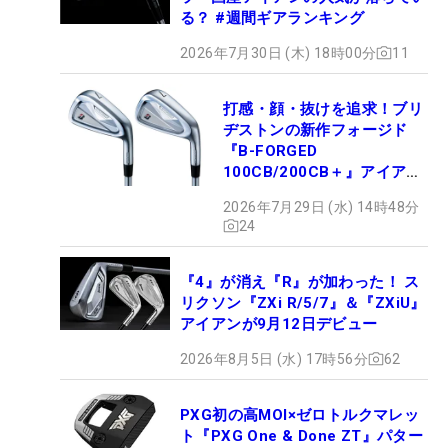
る？ #週間ギアランキング
2026年7月30日 (木) 18時00分
11
打感・顔・抜けを追求！ブリ
ヂストンの新作フォージド
『B-FORGED
100CB/200CB＋』アイアン
が9月4日デビュー
2026年7月29日 (水) 14時48分
24
『4』が消え『R』が加わった！ ス
リクソン『ZXi R/5/7』＆『ZXiU』
アイアンが9月12日デビュー
2026年8月5日 (水) 17時56分
62
PXG初の高MOI×ゼロトルクマレッ
ト『PXG One & Done ZT』パター