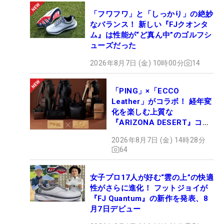
「フワフワ」と「しっかり」の絶妙
なバランス！ 新しい『FJクオンタ
ム』は性能が“ど真ん中”のゴルフシ
ューズだった
2026年8月7日 (金) 10時00分
14
「PING」×「ECCO
Leather」がコラボ！ 経年変
化を楽しむ上質な
『ARIZONA DESERT』コレ
クション、9月15日限定デビ
2026年8月7日 (金) 14時28分
ュー
64
女子プロ17人が好む“雲の上”の快適
性がさらに進化！ フットジョイが
『FJ Quantum』の新作を発表、8
月7日デビュー