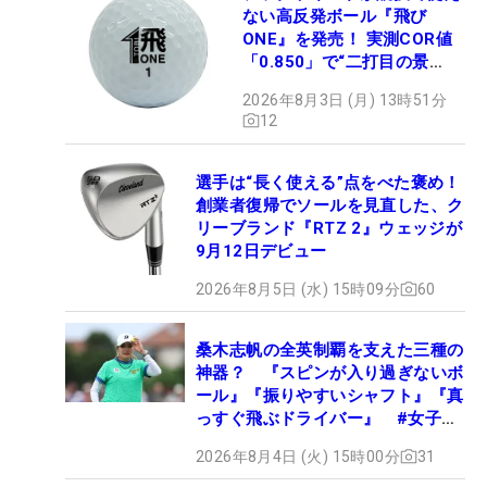
ない高反発ボール『飛び
ONE』を発売！ 実測COR値
「0.850」で“二打目の景
色”が劇的に変わる!?
2026年8月3日 (月) 13時51分
12
選手は“長く使える”点をべた褒め！
創業者復帰でソールを見直した、ク
リーブランド『RTZ 2』ウェッジが
9月12日デビュー
2026年8月5日 (水) 15時09分
60
桑木志帆の全英制覇を支えた三種の
神器？ 『スピンが入り過ぎないボ
ール』『振りやすいシャフト』『真
っすぐ飛ぶドライバー』 #女子プ
ロセッティング
2026年8月4日 (火) 15時00分
31