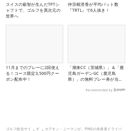
スイスの叡智が生んだTPTシ
仲宗根澄香が平均パット数
ャフトで、ゴルフを異次元の
『TRTL』で6人抜き！
世界へ
11月までのプレーに2回使え
「潮来CC（茨城県）」＆「鹿
る！コース限定3,500円クー
児島ガーデンGC（鹿児島
ポン配布中！
県）」の無料プレー券が当た
る！！
Recommended by
ゴルフ総合サイ
ギ
ホアキン・ニーマンが、PINGの未発表ドライバ