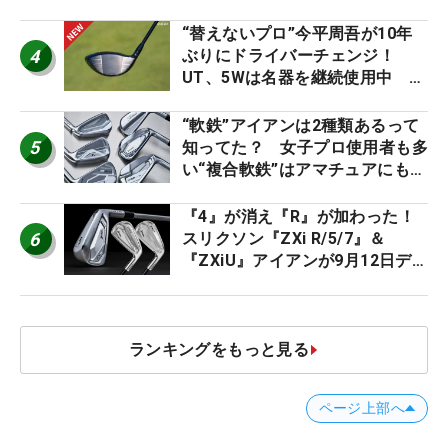
ト』『真っすぐ飛ぶドライバ
ー』 #女子プロセッティング
“替えないプロ”今平周吾が10年
4
ぶりにドライバーチェンジ！
UT、5Wは名器を継続使用中 #
男子プロセッティング
“軟鉄”アイアンは2種類あるって
5
知ってた？ 女子プロ使用者も多
い“複合軟鉄”はアマチュアにもオ
ススメ！
『4』が消え『R』が加わった！
6
スリクソン『ZXi R/5/7』＆
『ZXiU』アイアンが9月12日デ
ビュー
ランキングをもっと見る
ページ上部へ