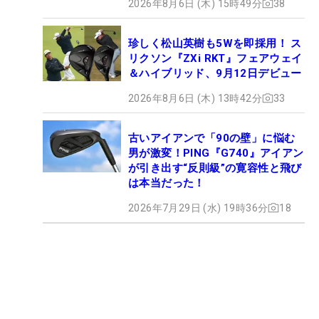
2026年8月6日 (木) 15時49分
38
珍しく松山英樹も5Wを即採用！ ス
リクソン『ZXi RKT』フェアウェイ
＆ハイブリッド、9月12日デビュー
2026年8月6日 (木) 13時42分
33
古いアイアンで「90の壁」に悩む
男が激変！PING『G740』アイアン
が引き出す“反則級”の寛容性と飛び
は本当だった！
2026年7月29日 (水) 19時36分
18