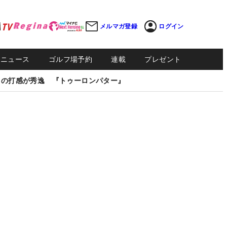
メルマガ登録
ログイン
Sニュース
ゴルフ場予約
連載
プレゼント
しの打感が秀逸 『トゥーロンパター』