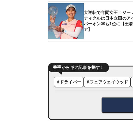
大逆転で年間女王！ジー
ティクルは日本企画のア
パーオン率も1位に【王
ア】
番手からギア記事を探す！
#
ドライバー
#
フェアウェイウッド