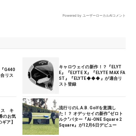
キャロウェイの新作！？『ELYT
『G440
E』『ELYTE X』『ELYTE MAX FA
が適合リス
ST』『ELYTE◆◆◆』が適合リ
スト登録
流行りのL.A.B. Golfを意識し
リス キ
た！？ オデッセイの新作“ゼロト
番のお気
ルク”パター『Ai-ONE Square 2
のギア】
Square』が12月6日デビュー