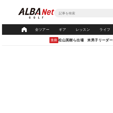
全ツアー
ギア
レッスン
ライフ
松山英樹ら出場 米男子リーダー
注目