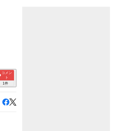
コメン
ト
1
件