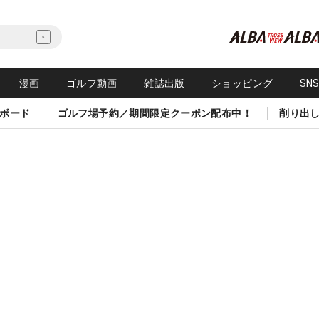
漫画
ゴルフ動画
雑誌出版
ショッピング
SN
ボード
ゴルフ場予約／期間限定クーポン配布中！
削り出