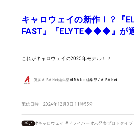
キャロウェイの新作！？『ELYTE
FAST』『ELYTE◆◆◆』
これがキャロウェイの2025年モデル！？
所属
ALBA Net編集部
ALBA Net編集部
/
ALBA Net
配信日時：
2024年12月3日 11時55分
ギア
#
キャロウェイ
#
ドライバー
#
未発表プロトタイプ