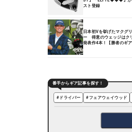
ST』『ELYTE◆◆◆』
スト登録
日本初Vを挙げたマクグ
ー 得意のウェッジはク
発表作4本！【勝者のギ
番手からギア記事を探す！
#
ドライバー
#
フェアウェイウッド