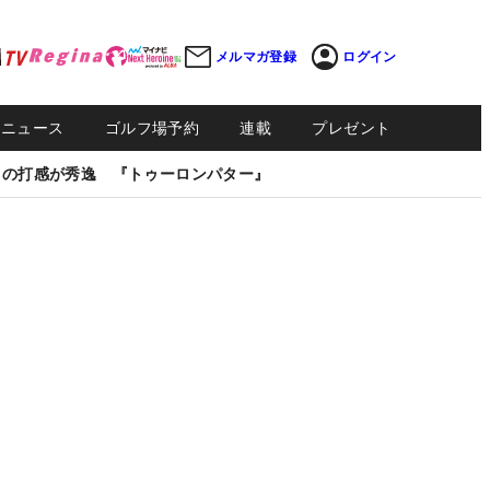
メルマガ登録
ログイン
Sニュース
ゴルフ場予約
連載
プレゼント
しの打感が秀逸 『トゥーロンパター』