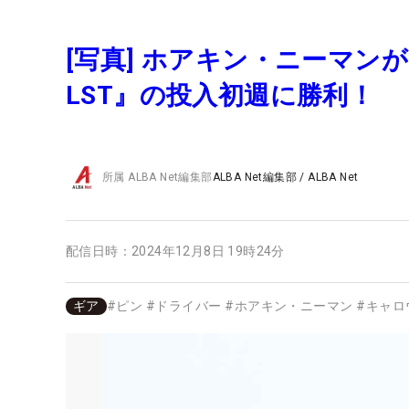
[写真] ホアキン・ニーマンが
LST』の投入初週に勝利！
所属
ALBA Net編集部
ALBA Net編集部
/
ALBA Net
配信日時：
2024年12月8日 19時24分
ギア
#
ピン
#
ドライバー
#
ホアキン・ニーマン
#
キャロ