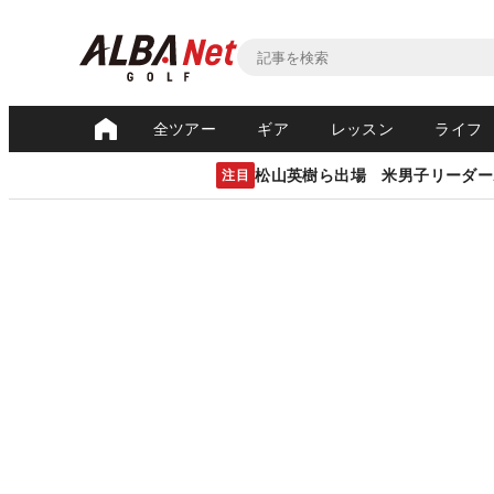
全ツアー
ギア
レッスン
ライフ
松山英樹ら出場 米男子リーダー
注目