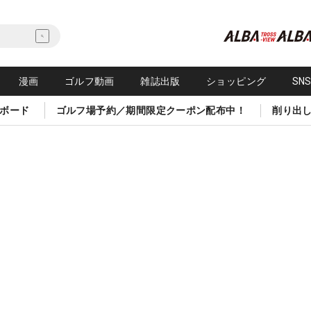
漫画
ゴルフ動画
雑誌出版
ショッピング
SN
ボード
ゴルフ場予約／期間限定クーポン配布中！
削り出