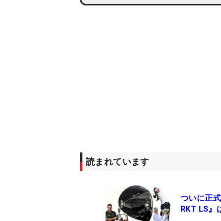
読まれています
ついに正式
RKT L