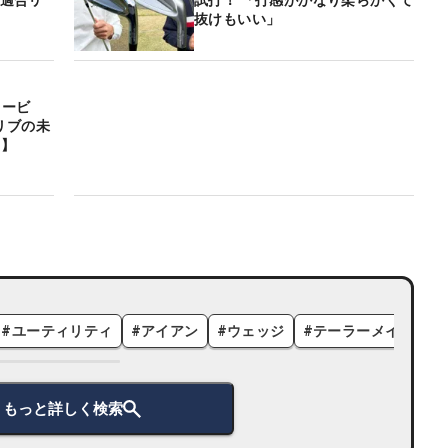
が適合リ
試打！ 「打感がかなり柔らかくて
抜けもいい」
リービ
リブの未
ア】
#
ユーティリティ
#
アイアン
#
ウェッジ
#
テーラーメイド
#
もっと詳しく検索