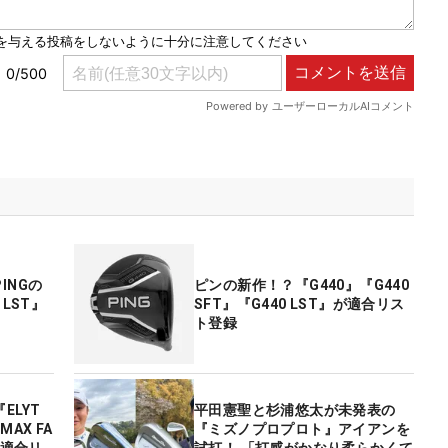
INGの
ピンの新作！？『G440』『G440
LST』
SFT』『G440 LST』が適合リス
ト登録
ELYT
平田憲聖と杉浦悠太が未発表の
MAX FA
『ミズノプロプロト』アイアンを