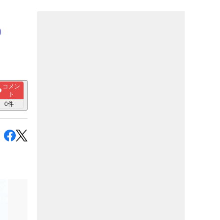
0
コメン
ト
0
件