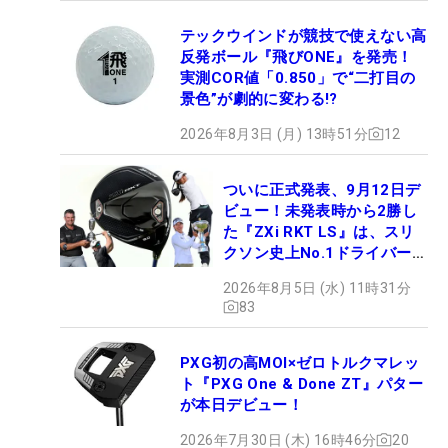
テックウインドが競技で使えない高
反発ボール『飛びONE』を発売！
実測COR値「0.850」で“二打目の
景色”が劇的に変わる!?
2026年8月3日 (月) 13時51分
12
ついに正式発表、9月12日デ
ビュー！未発表時から2勝し
た『ZXi RKT LS』は、スリ
クソン史上No.1ドライバー!?
【打ってみた】
2026年8月5日 (水) 11時31分
83
PXG初の高MOI×ゼロトルクマレッ
ト『PXG One & Done ZT』パター
が本日デビュー！
2026年7月30日 (木) 16時46分
20