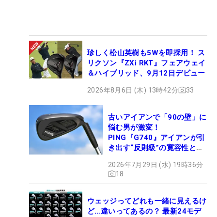
珍しく松山英樹も5Wを即採用！ ス
リクソン『ZXi RKT』フェアウェイ
＆ハイブリッド、9月12日デビュー
2026年8月6日 (木) 13時42分
33
古いアイアンで「90の壁」に
悩む男が激変！
PING『G740』アイアンが引
き出す“反則級”の寛容性と飛
びは本当だった！
2026年7月29日 (水) 19時36分
18
ウェッジってどれも一緒に見えるけ
ど…違いってあるの？ 最新24モデ