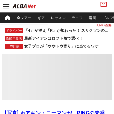
全ツアー
ギア
レッスン
ライフ
漫画
ゴルフ
メルマガ登録
『4』が消え『R』が加わった！ スリクソンの新作
ドライバー
最新アイアンはロフト角で選べ！
性能早見表
女子プロが「ややトウ寄り」に当てるワケ
FW打痕
[写真] ホアキン・ニーマンが、PINGの未発