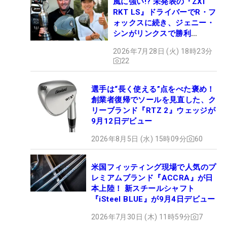
風に強い!? 未発表の『ZXi
RKT LS』ドライバーでR・フ
ォックスに続き、ジェニー・
シンがリンクスで勝利
【WITB】
2026年7月28日 (火) 18時23分
22
選手は“長く使える”点をべた褒め！
創業者復帰でソールを見直した、ク
リーブランド『RTZ 2』ウェッジが
9月12日デビュー
2026年8月5日 (水) 15時09分
60
米国フィッティング現場で人気のプ
レミアムブランド『ACCRA』が日
本上陸！ 新スチールシャフト
『iSteel BLUE』が9月4日デビュー
2026年7月30日 (木) 11時59分
7