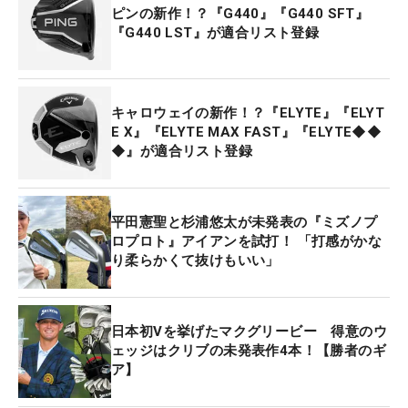
ピンの新作！？『G440』『G440 SFT』
『G440 LST』が適合リスト登録
キャロウェイの新作！？『ELYTE』『ELYT
E X』『ELYTE MAX FAST』『ELYTE◆◆
◆』が適合リスト登録
平田憲聖と杉浦悠太が未発表の『ミズノプ
ロプロト』アイアンを試打！ 「打感がかな
り柔らかくて抜けもいい」
日本初Vを挙げたマクグリービー 得意のウ
ェッジはクリブの未発表作4本！【勝者のギ
ア】