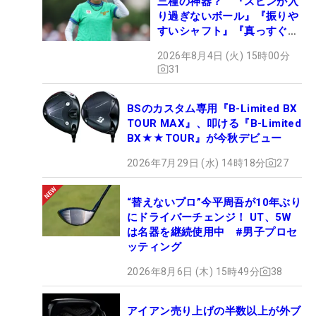
三種の神器？ 『スピンが入
り過ぎないボール』『振りや
すいシャフト』『真っすぐ飛
ぶドライバー』 #女子プロ
2026年8月4日 (火) 15時00分
セッティング
31
BSのカスタム専用『B-Limited BX
TOUR MAX』、叩ける『B-Limited
BX★★TOUR』が今秋デビュー
2026年7月29日 (水) 14時18分
27
“替えないプロ”今平周吾が10年ぶり
にドライバーチェンジ！ UT、5W
は名器を継続使用中 #男子プロセ
ッティング
2026年8月6日 (木) 15時49分
38
アイアン売り上げの半数以上が外ブ