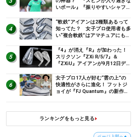
3
の神器？ 『スピンが入り過ぎな
いボール』『振りやすいシャフ
ト』『真っすぐ飛ぶドライバ
ー』 #女子プロセッティング
“軟鉄”アイアンは2種類あるって
4
知ってた？ 女子プロ使用者も多
い“複合軟鉄”はアマチュアにもオ
ススメ！
『4』が消え『R』が加わった！
5
スリクソン『ZXi R/5/7』＆
『ZXiU』アイアンが9月12日デ
ビュー
女子プロ17人が好む“雲の上”の
6
快適性がさらに進化！ フットジ
ョイが『FJ Quantum』の新作を
発表、8月7日デビュー
ランキングをもっと見る
ページ上部へ