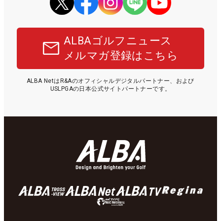
ALBAゴルフニュース
メルマガ登録はこちら
ALBA NetはR&Aのオフィシャルデジタルパートナー、および
USLPGAの日本公式サイトパートナーです。