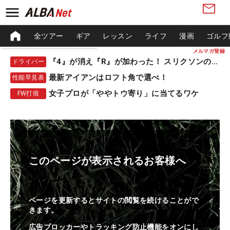
全ツアー
ギア
レッスン
ライフ
漫画
ゴルフ
メルマガ登録
『4』が消え『R』が加わった！ スリクソンの新作
ドライバー
最新アイアンはロフト角で選べ！
性能早見表
女子プロが「ややトウ寄り」に当てるワケ
FW打痕
このページが表示されるお客様へ
ページを更新するとサイトの閲覧を続けることがで
きます。
広告ブロッカーやトラッキング防止機能をオンにし