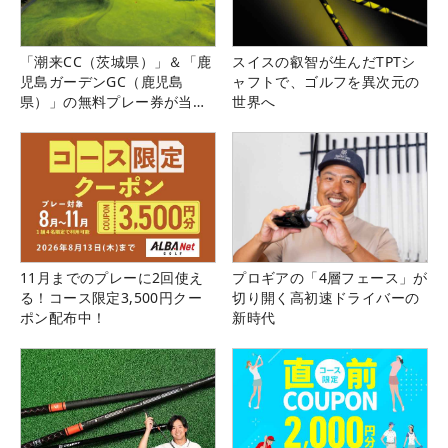
「潮来CC（茨城県）」＆「鹿
スイスの叡智が生んだTPTシ
児島ガーデンGC（鹿児島
ャフトで、ゴルフを異次元の
県）」の無料プレー券が当た
世界へ
る！！
11月までのプレーに2回使え
プロギアの「4層フェース」が
る！コース限定3,500円クー
切り開く高初速ドライバーの
ポン配布中！
新時代