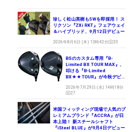
珍しく松山英樹も5Wを即採用！ ス
リクソン『ZXi RKT』フェアウェイ
＆ハイブリッド、9月12日デビュー
2026年8月6日 (木) 13時42分
33
BSのカスタム専用『B-
Limited BX TOUR MAX』、
叩ける『B-Limited
BX★★TOUR』が今秋デビュ
ー
2026年7月29日 (水) 14時18分
27
米国フィッティング現場で人気のプ
レミアムブランド『ACCRA』が日
本上陸！ 新スチールシャフト
『iSteel BLUE』が9月4日デビュー