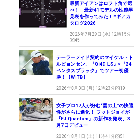
最新アイアンはロフト角で選
べ！ 最新41モデルの性能早
見表を作ってみた！#ギアカ
タログ2026
2026年7月29日 (水) 12時15分
45
テーラーメイド契約のマイケル・ト
ルビョンセン、『Qi4D LS』×『24
ベンタスブラック』でツアー初優
勝！【WITB】
2026年8月3日 (月) 12時23分
19
女子プロ17人が好む“雲の上”の快適
性がさらに進化！ フットジョイが
『FJ Quantum』の新作を発表、8
月7日デビュー
2026年8月1日 (土) 11時41分
51