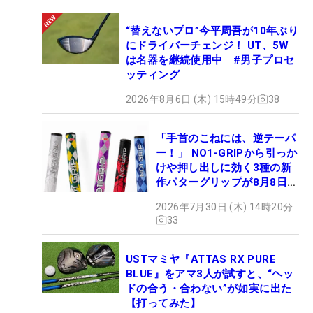
“替えないプロ”今平周吾が10年ぶり
にドライバーチェンジ！ UT、5W
は名器を継続使用中 #男子プロセ
ッティング
2026年8月6日 (木) 15時49分
38
「手首のこねには、逆テーパ
ー！」 NO1-GRIPから引っか
けや押し出しに効く3種の新
作パターグリップが8月8日デ
ビュー
2026年7月30日 (木) 14時20分
33
USTマミヤ『ATTAS RX PURE
BLUE』をアマ3人が試すと、“ヘッ
ドの合う・合わない”が如実に出た
【打ってみた】