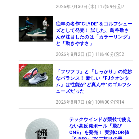
2026年7月30日 (木) 11時59分
7
往年の名作“CLYDE”をゴルフシュー
ズとして発売！ 試した、鳥谷敬さ
んが注目したのは「カラーリング」
と「動きやすさ」
2026年8月2日 (日) 11時46分
52
「フワフワ」と「しっかり」の絶妙
なバランス！ 新しい『FJクオンタ
ム』は性能が“ど真ん中”のゴルフシ
ューズだった
2026年8月7日 (金) 10時00分
14
テックウインドが競技で使え
ない高反発ボール『飛び
ONE』を発売！ 実測COR値
「0.850」で“二打目の景