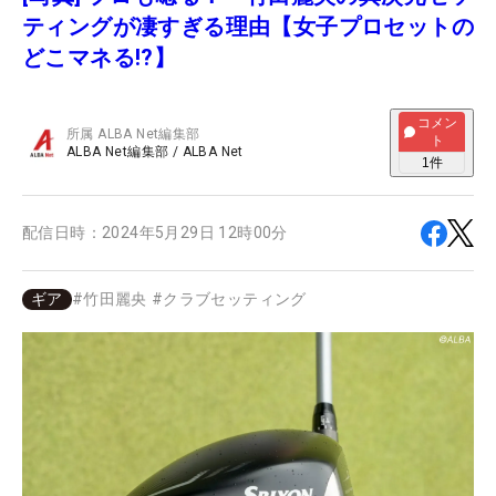
ティングが凄すぎる理由【女子プロセットの
どこマネる!?】
コメン
所属
ALBA Net編集部
ト
ALBA Net編集部
/
ALBA Net
1
件
配信日時：
2024年5月29日 12時00分
ギア
#
竹田麗央
#
クラブセッティング