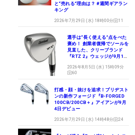
と“売れる”理由は？ #週間ギアラン
キング
2026年7月29日 (水) 18時00分
11
選手は“長く使える”点をべた
褒め！ 創業者復帰でソールを
見直した、クリーブランド
『RTZ 2』ウェッジが9月12
日デビュー
2026年8月5日 (水) 15時09分
60
打感・顔・抜けを追求！ブリヂスト
ンの新作フォージド『B-FORGED
100CB/200CB＋』アイアンが9月
4日デビュー
2026年7月29日 (水) 14時48分
24