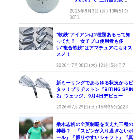
色”が劇的に変わる!?
2026年8月3日 (月) 13時51分
12
“軟鉄”アイアンは2種類あるって知
ってた？ 女子プロ使用者も多
い“複合軟鉄”はアマチュアにもオス
スメ！
2026年7月30日 (木) 12時15分
7
新ミーリングであらゆる状況からピ
タッ！ブリヂストン『BITING SPIN
2』ウェッジ、9月4日デビュー
2026年7月29日 (水) 15時36分
23
桑木志帆の全英制覇を支えた三種の
神器？ 『スピンが入り過ぎないボ
ール』『振りやすいシャフト』『真