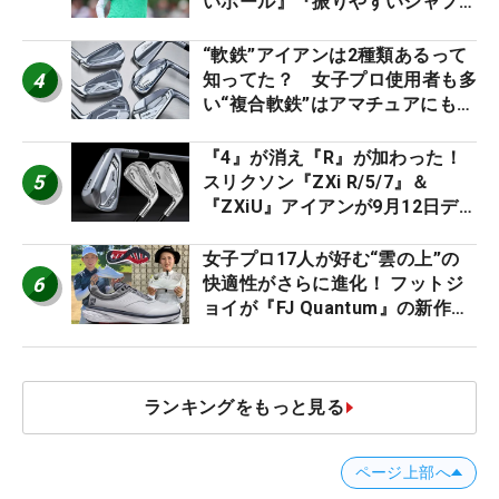
いボール』『振りやすいシャフ
ト』『真っすぐ飛ぶドライバ
ー』 #女子プロセッティング
“軟鉄”アイアンは2種類あるって
4
知ってた？ 女子プロ使用者も多
い“複合軟鉄”はアマチュアにもオ
ススメ！
『4』が消え『R』が加わった！
5
スリクソン『ZXi R/5/7』＆
『ZXiU』アイアンが9月12日デ
ビュー
女子プロ17人が好む“雲の上”の
6
快適性がさらに進化！ フットジ
ョイが『FJ Quantum』の新作を
発表、8月7日デビュー
ランキングをもっと見る
ページ上部へ