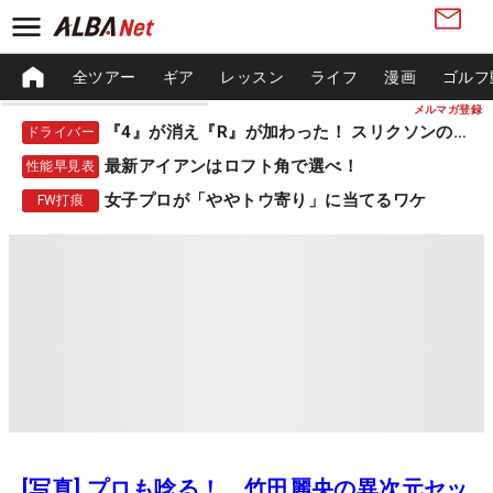
全ツアー
ギア
レッスン
ライフ
漫画
ゴルフ
メルマガ登録
『4』が消え『R』が加わった！ スリクソンの新作
ドライバー
最新アイアンはロフト角で選べ！
性能早見表
女子プロが「ややトウ寄り」に当てるワケ
FW打痕
[写真] プロも唸る！ 竹田麗央の異次元セッ