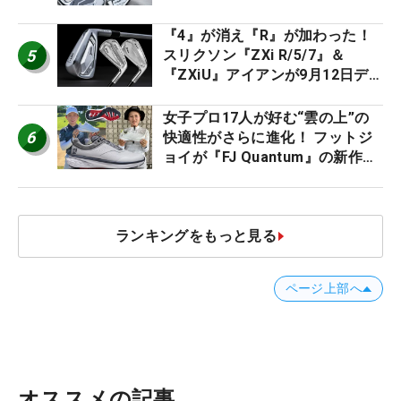
ススメ！
『4』が消え『R』が加わった！
5
スリクソン『ZXi R/5/7』＆
『ZXiU』アイアンが9月12日デ
ビュー
女子プロ17人が好む“雲の上”の
6
快適性がさらに進化！ フットジ
ョイが『FJ Quantum』の新作を
発表、8月7日デビュー
ランキングをもっと見る
ページ上部へ
オススメの記事