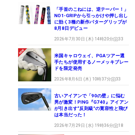
「手首のこねには、逆テーパー！」
NO1-GRIPから引っかけや押し出し
に効く3種の新作パターグリップが
8月8日デビュー
2026年7月30日 (木) 14時20分
33
米国キャロウェイ、PGAツアー選
手たちが使用するノーメッキブレー
ドを限定発売
2026年8月6日 (木) 10時37分
33
古いアイアンで「90の壁」に悩む
男が激変！PING『G740』アイアン
が引き出す“反則級”の寛容性と飛び
は本当だった！
2026年7月29日 (水) 19時36分
18