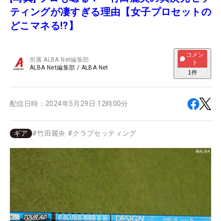
ティングが凄すぎる理由【女子プロセットの
どこマネる!?】
コメン
所属
ALBA Net編集部
ト
ALBA Net編集部
/
ALBA Net
1
件
配信日時：
2024年5月29日 12時00分
ギア
#
竹田麗央
#
クラブセッティング