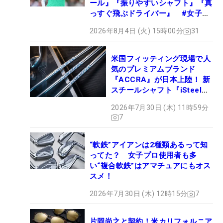
ール』『振りやすいシャフト』『真
っすぐ飛ぶドライバー』 #女子プ
ロセッティング
2026年8月4日 (火) 15時00分
31
米国フィッティング現場で人
気のプレミアムブランド
『ACCRA』が日本上陸！ 新
スチールシャフト『iSteel
BLUE』が9月4日デビュー
2026年7月30日 (木) 11時59分
7
“軟鉄”アイアンは2種類あるって知
ってた？ 女子プロ使用者も多
い“複合軟鉄”はアマチュアにもオス
スメ！
2026年7月30日 (木) 12時15分
7
片岡尚之と契約！米カリフォルニア