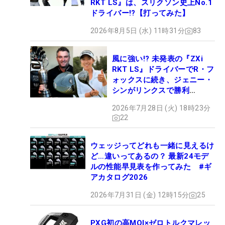
RKT LS』は、スリクソン史上No.1
ドライバー!?【打ってみた】
2026年8月5日 (水) 11時31分
83
風に強い!? 未発表の『ZXi
RKT LS』ドライバーでR・フ
ォックスに続き、ジェニー・
シンがリンクスで勝利
【WITB】
2026年7月28日 (火) 18時23分
22
ウェッジってどれも一緒に見えるけ
ど…違いってあるの？ 最新24モデ
ルの性能早見表を作ってみた #ギ
アカタログ2026
2026年7月31日 (金) 12時15分
25
PXG初の高MOI×ゼロトルクマレッ