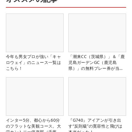
今年も男女プロが強い「キャ
「潮来CC（茨城県）」＆「鹿
ロウェイ」のニュース一覧は
児島ガーデンGC（鹿児島
こちら！
県）」の無料プレー券が当た
る！！
インター5分、都心から60分
『G740』アイアンが引き出
のフラットな美観コース。大
す“反則級”の寛容性と飛びは
栄カントリー俱楽部（千葉
本当だった！