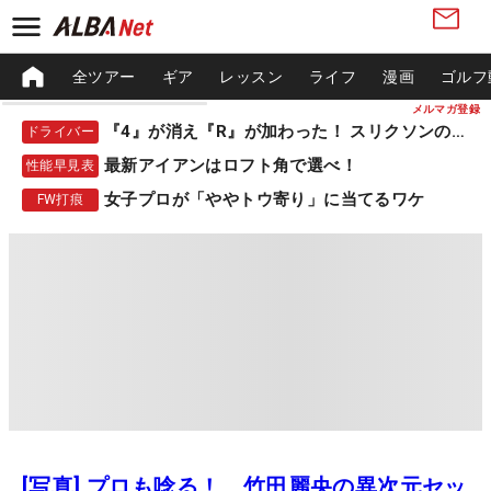
全ツアー
ギア
レッスン
ライフ
漫画
ゴルフ
メルマガ登録
『4』が消え『R』が加わった！ スリクソンの新作
ドライバー
最新アイアンはロフト角で選べ！
性能早見表
女子プロが「ややトウ寄り」に当てるワケ
FW打痕
[写真] プロも唸る！ 竹田麗央の異次元セッ