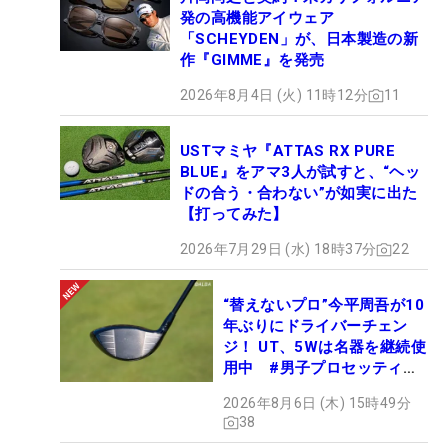
発の高機能アイウェア
「SCHEYDEN」が、日本製造の新
作『GIMME』を発売
2026年8月4日 (火) 11時12分
11
USTマミヤ『ATTAS RX PURE
BLUE』をアマ3人が試すと、“ヘッ
ドの合う・合わない”が如実に出た
【打ってみた】
2026年7月29日 (水) 18時37分
22
“替えないプロ”今平周吾が10
年ぶりにドライバーチェン
ジ！ UT、5Wは名器を継続使
用中 #男子プロセッティン
グ
2026年8月6日 (木) 15時49分
38