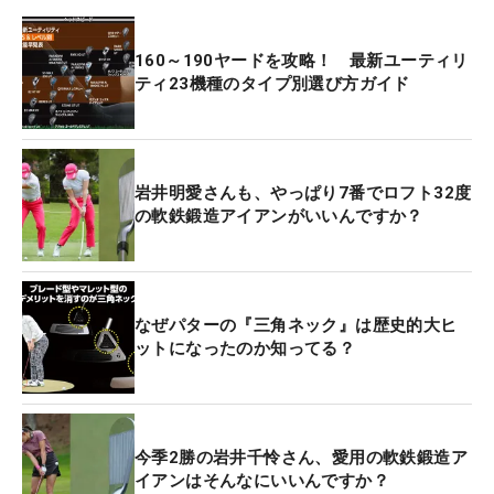
160～190ヤードを攻略！ 最新ユーティリ
ティ23機種のタイプ別選び方ガイド
岩井明愛さんも、やっぱり7番でロフト32度
の軟鉄鍛造アイアンがいいんですか？
なぜパターの『三角ネック』は歴史的大ヒ
ットになったのか知ってる？
今季2勝の岩井千怜さん、愛用の軟鉄鍛造ア
イアンはそんなにいいんですか？