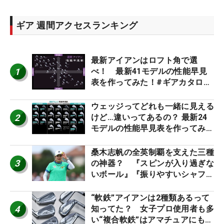
ギア 週間アクセスランキング
最新アイアンはロフト角で選
1
べ！ 最新41モデルの性能早見
表を作ってみた！#ギアカタログ
2026
ウェッジってどれも一緒に見える
2
けど…違いってあるの？ 最新24
モデルの性能早見表を作ってみ
た #ギアカタログ2026
桑木志帆の全英制覇を支えた三種
3
の神器？ 『スピンが入り過ぎな
いボール』『振りやすいシャフ
ト』『真っすぐ飛ぶドライバ
ー』 #女子プロセッティング
“軟鉄”アイアンは2種類あるって
4
知ってた？ 女子プロ使用者も多
い“複合軟鉄”はアマチュアにもオ