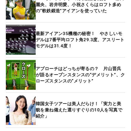
麗央、岩井明愛、小祝さくらはロフト多め
の“軟鉄鍛造”アイアンを使っていた
最新アイアン35機種の秘密！ やさしいモ
デルは7番平均ロフト角29.3度、アスリート
モデルは31.4度！
アプローチはどっちが寄るの？ 片山晋呉
が語るオープンスタンスの“デメリット”、ク
ローズスタンスの“メリット”
韓国女子ツアーは美人だらけ！「実力と美
貌を兼ね備えた選りすぐりの10人を写真で
紹介」