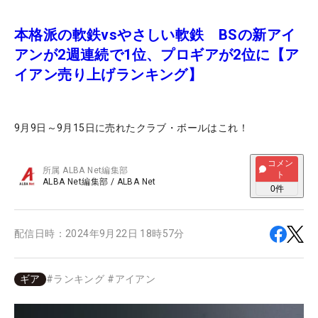
本格派の軟鉄vsやさしい軟鉄 BSの新アイ
アンが2週連続で1位、プロギアが2位に【ア
イアン売り上げランキング】
9月9日～9月15日に売れたクラブ・ボールはこれ！
コメン
所属
ALBA Net編集部
ト
ALBA Net編集部
/
ALBA Net
0
件
配信日時：
2024年9月22日 18時57分
ギア
#
ランキング
#
アイアン