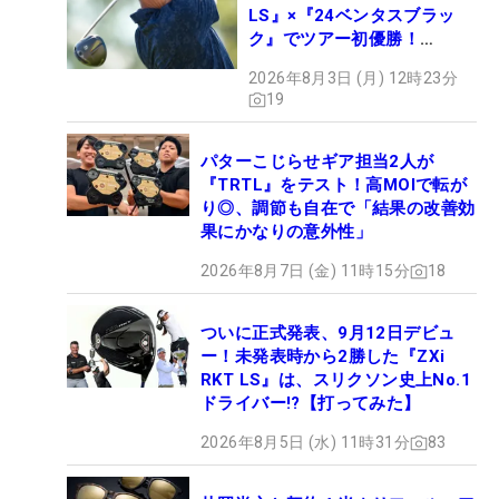
LS』×『24ベンタスブラッ
ク』でツアー初優勝！
【WITB】
2026年8月3日 (月) 12時23分
19
パターこじらせギア担当2人が
『TRTL』をテスト！高MOIで転が
り◎、調節も自在で「結果の改善効
果にかなりの意外性」
2026年8月7日 (金) 11時15分
18
ついに正式発表、9月12日デビュ
ー！未発表時から2勝した『ZXi
RKT LS』は、スリクソン史上No.1
ドライバー!?【打ってみた】
2026年8月5日 (水) 11時31分
83