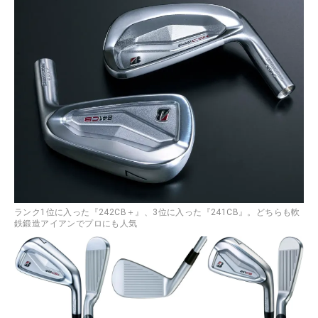
ランク1位に入った『242CB＋』、3位に入った『241CB』。どちらも軟
鉄鍛造アイアンでプロにも人気