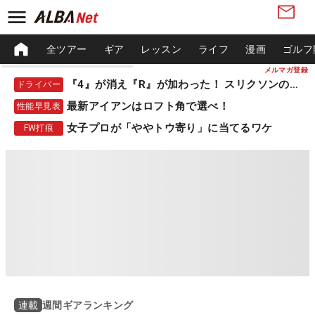
全ツアー
ギア
レッスン
ライフ
漫画
ゴルフ
メルマガ登録
『4』が消え『R』が加わった！ スリクソンの新作
ドライバー
最新アイアンはロフト角で選べ！
性能早見表
女子プロが「ややトウ寄り」に当てるワケ
FW打痕
週間ギアランキング
連載