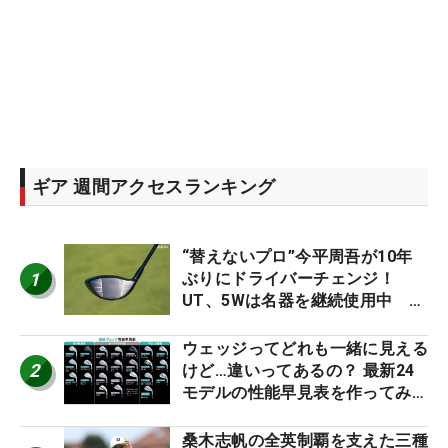
ギア 週間アクセスランキング
“替えないプロ”今平周吾が10年
1
ぶりにドライバーチェンジ！
UT、5Wは名器を継続使用中 #
男子プロセッティング
ウェッジってどれも一緒に見える
2
けど…違いってあるの？ 最新24
モデルの性能早見表を作ってみ
た #ギアカタログ2026
桑木志帆の全英制覇を支えた三種