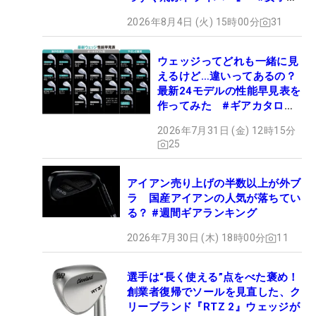
ロセッティング
2026年8月4日 (火) 15時00分
31
ウェッジってどれも一緒に見
えるけど…違いってあるの？
最新24モデルの性能早見表を
作ってみた #ギアカタログ
2026
2026年7月31日 (金) 12時15分
25
アイアン売り上げの半数以上が外ブ
ラ 国産アイアンの人気が落ちてい
る？ #週間ギアランキング
2026年7月30日 (木) 18時00分
11
選手は“長く使える”点をべた褒め！
創業者復帰でソールを見直した、ク
リーブランド『RTZ 2』ウェッジが