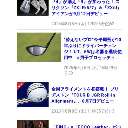
『4』が消え『R』が加わった！ ス
リクソン『ZXi R/5/7』＆『ZXiU』
アイアンが9月12日デビュー
2026年8月5日 (水) 17時56分
62
“替えないプロ”今平周吾が10
年ぶりにドライバーチェン
ジ！ UT、5Wは名器を継続使
用中 #男子プロセッティン
グ
2026年8月6日 (木) 15時49分
38
全周アライメントを初搭載！ ブリ
ヂストン『TOUR B JGR Roll-in
Alignment』、8月7日デビュー
2026年8月8日 (土) 11時35分
13
「PING」×「ECCO Leather」がコ