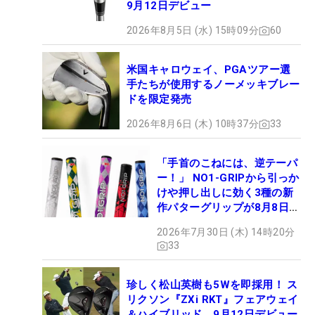
9月12日デビュー
2026年8月5日 (水) 15時09分
60
米国キャロウェイ、PGAツアー選
手たちが使用するノーメッキブレー
ドを限定発売
2026年8月6日 (木) 10時37分
33
「手首のこねには、逆テーパ
ー！」 NO1-GRIPから引っか
けや押し出しに効く3種の新
作パターグリップが8月8日デ
ビュー
2026年7月30日 (木) 14時20分
33
珍しく松山英樹も5Wを即採用！ ス
リクソン『ZXi RKT』フェアウェイ
＆ハイブリッド、9月12日デビュー