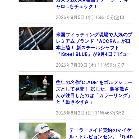
カスタムの6X相当」テーラー、キ
ャロ…もチェック！
2026年8月5日 (水) 16時15分
13
米国フィッティング現場で人気のプ
レミアムブランド『ACCRA』が日
本上陸！ 新スチールシャフト
『iSteel BLUE』が9月4日デビュー
2026年7月30日 (木) 11時59分
7
往年の名作“CLYDE”をゴルフシュー
ズとして発売！ 試した、鳥谷敬さ
んが注目したのは「カラーリング」
と「動きやすさ」
2026年8月2日 (日) 11時46分
52
テーラーメイド契約のマイケ
ル・トルビョンセン、『Qi4D