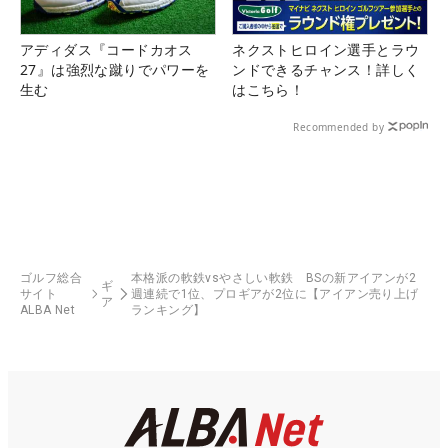
アディダス『コードカオス
ネクストヒロイン選手とラウ
27』は強烈な蹴りでパワーを
ンドできるチャンス！詳しく
生む
はこちら！
Recommended by
ゴルフ総合
本格派の軟鉄vsやさしい軟鉄 BSの新アイアンが2
ギ
サイト
週連続で1位、プロギアが2位に【アイアン売り上げ
ア
ALBA Net
ランキング】