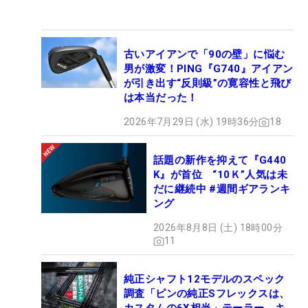
古いアイアンで「90の壁」に悩む
男が激変！PING『G740』アイアン
が引き出す“反則級”の寛容性と飛び
は本当だった！
2026年7月29日 (水) 19時36分
18
話題の新作を抑えて『G440
K』が首位 “10Ｋ”人気は未
だに継続中 #週間ギアランキ
ング
2026年8月8日 (土) 18時00分
11
純正シャフト12モデルのスペック
調査「ピンの純正Sフレックスは、