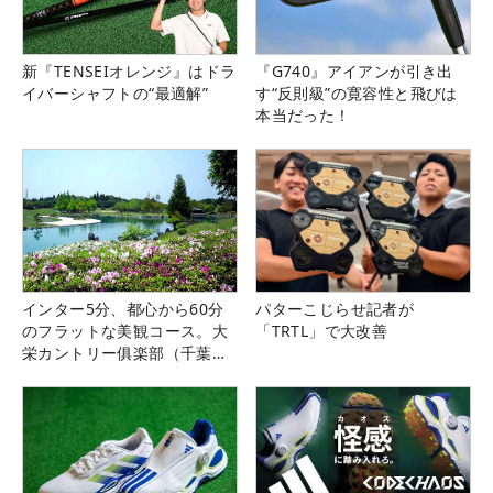
新『TENSEIオレンジ』はドラ
『G740』アイアンが引き出
イバーシャフトの“最適解”
す“反則級”の寛容性と飛びは
本当だった！
インター5分、都心から60分
パターこじらせ記者が
のフラットな美観コース。大
「TRTL」で大改善
栄カントリー俱楽部（千葉
県）