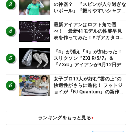
3
の神器？ 『スピンが入り過ぎな
いボール』『振りやすいシャフ
ト』『真っすぐ飛ぶドライバ
ー』 #女子プロセッティング
最新アイアンはロフト角で選
4
べ！ 最新41モデルの性能早見
表を作ってみた！#ギアカタログ
2026
『4』が消え『R』が加わった！
5
スリクソン『ZXi R/5/7』＆
『ZXiU』アイアンが9月12日デ
ビュー
女子プロ17人が好む“雲の上”の
6
快適性がさらに進化！ フットジ
ョイが『FJ Quantum』の新作を
発表、8月7日デビュー
ランキングをもっと見る