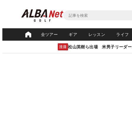
全ツアー
ギア
レッスン
ライフ
松山英樹ら出場 米男子リーダー
注目