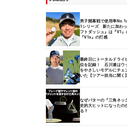
男子開幕戦で使用率No.1
1シリーズ 新たに加わ
フトダッシュ』は『V1』
『V1x』の打感
最終日にトータルドライ
位を記録！ 石川遼はウ
をやさしいモデルにチェ
いた【ツアー担当に聞く
なぜパターの『三角ネッ
史的大ヒットになったの
る？