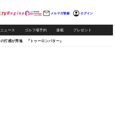
メルマガ登録
ログイン
Sニュース
ゴルフ場予約
連載
プレゼント
しの打感が秀逸 『トゥーロンパター』