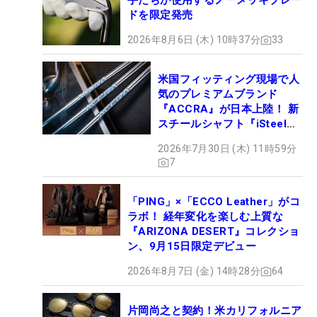
手たちが使用するノーメッキブレー
ドを限定発売
2026年8月6日 (木) 10時37分
33
米国フィッティング現場で人
気のプレミアムブランド
『ACCRA』が日本上陸！ 新
スチールシャフト『iSteel
BLUE』が9月4日デビュー
2026年7月30日 (木) 11時59分
7
「PING」×「ECCO Leather」がコ
ラボ！ 経年変化を楽しむ上質な
『ARIZONA DESERT』コレクショ
ン、9月15日限定デビュー
2026年8月7日 (金) 14時28分
64
片岡尚之と契約！米カリフォルニア