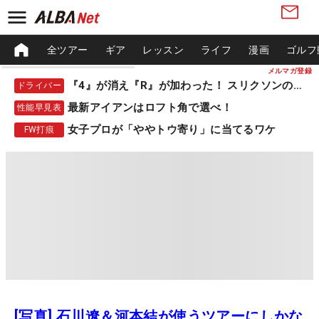
全ツアー
ギア
レッスン
ライフ
漫画
ゴルフ
メルマガ登録
『4』が消え『R』が加わった！ スリクソンの新作
ドライバー
最新アイアンはロフト角で選べ！
性能早見表
女子プロが「ややトウ寄り」に当てるワケ
FW打痕
[写真] 石川遼＆河本結が使うツアーにしかな