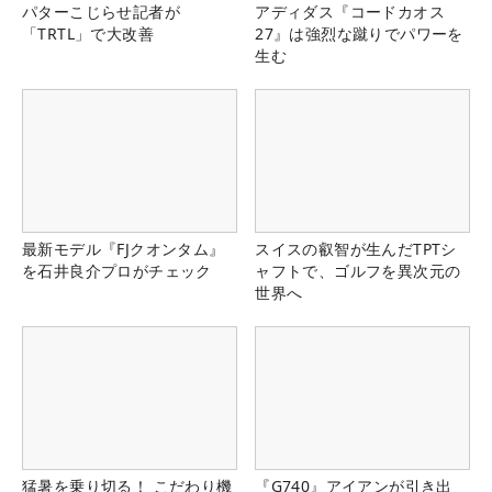
パターこじらせ記者が
アディダス『コードカオス
「TRTL」で大改善
27』は強烈な蹴りでパワーを
生む
最新モデル『FJクオンタム』
スイスの叡智が生んだTPTシ
を石井良介プロがチェック
ャフトで、ゴルフを異次元の
世界へ
猛暑を乗り切る！ こだわり機
『G740』アイアンが引き出