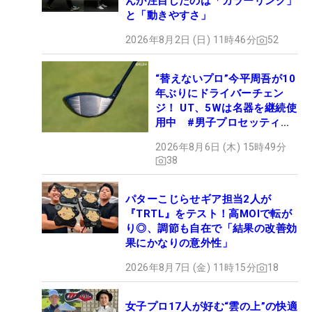
んが注目したのは「カラーリング」
と「動きやすさ」
2026年8月2日 (日) 11時46分
52
“替えないプロ”今平周吾が10
年ぶりにドライバーチェン
ジ！ UT、5Wは名器を継続使
用中 #男子プロセッティン
グ
2026年8月6日 (木) 15時49分
38
パターこじらせギア担当2人が
『TRTL』をテスト！高MOIで転が
り◎、調節も自在で「結果の改善効
果にかなりの意外性」
2026年8月7日 (金) 11時15分
18
女子プロ17人が好む“雲の上”の快適