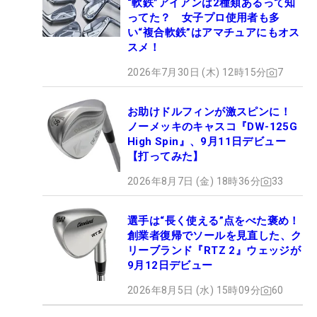
“軟鉄”アイアンは2種類あるって知
ってた？ 女子プロ使用者も多
い“複合軟鉄”はアマチュアにもオス
スメ！
2026年7月30日 (木) 12時15分
7
お助けドルフィンが激スピンに！
ノーメッキのキャスコ『DW-125G
High Spin』、9月11日デビュー
【打ってみた】
2026年8月7日 (金) 18時36分
33
選手は“長く使える”点をべた褒め！
創業者復帰でソールを見直した、ク
リーブランド『RTZ 2』ウェッジが
9月12日デビュー
2026年8月5日 (水) 15時09分
60