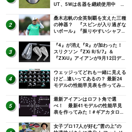
UT、5Wは名器を継続使用中 #
男子プロセッティング
桑木志帆の全英制覇を支えた三種
2
の神器？ 『スピンが入り過ぎな
いボール』『振りやすいシャフ
ト』『真っすぐ飛ぶドライバ
ー』 #女子プロセッティング
『4』が消え『R』が加わった！
3
スリクソン『ZXi R/5/7』＆
『ZXiU』アイアンが9月12日デ
ビュー
ウェッジってどれも一緒に見える
4
けど…違いってあるの？ 最新24
モデルの性能早見表を作ってみ
た #ギアカタログ2026
最新アイアンはロフト角で選
5
べ！ 最新41モデルの性能早見
表を作ってみた！#ギアカタログ
2026
女子プロ17人が好む“雲の上”の