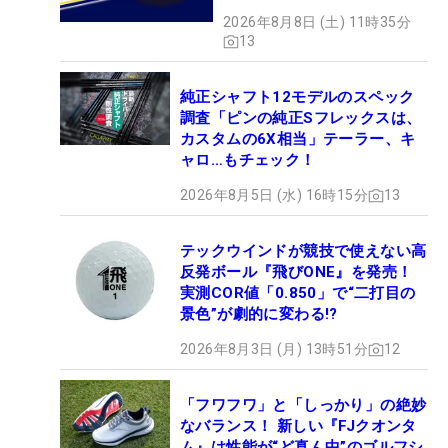
2026年8月8日 (土) 11時35分
13
純正シャフト12モデルのスペック
調査「ピンの純正Sフレックスは、
カスタムの6X相当」テーラー、キ
ャロ…もチェック！
2026年8月5日 (水) 16時15分
13
テックウインドが競技で使えない高
反発ボール『飛びONE』を発売！
実測COR値「0.850」で“二打目の
景色”が劇的に変わる!?
2026年8月3日 (月) 13時51分
12
「フワフワ」と「しっかり」の絶妙
なバランス！ 新しい『FJクオンタ
ム』は性能が“ど真ん中”のゴルフシ