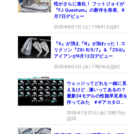
性がさらに進化！ フットジョイが
『FJ Quantum』の新作を発表、8
月7日デビュー
2026年8月1日 (土) 11時41分
51
『4』が消え『R』が加わった！ ス
リクソン『ZXi R/5/7』＆『ZXiU』
アイアンが9月12日デビュー
2026年8月5日 (水) 17時56分
62
ウェッジってどれも一緒に見
えるけど…違いってあるの？
最新24モデルの性能早見表を
作ってみた #ギアカタログ
2026
2026年7月31日 (金) 12時15分
25