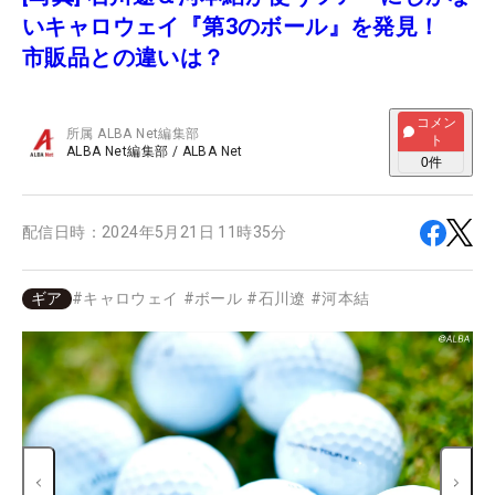
いキャロウェイ『第3のボール』を発見！
市販品との違いは？
コメン
所属
ALBA Net編集部
ト
ALBA Net編集部
/
ALBA Net
0
件
配信日時：
2024年5月21日 11時35分
ギア
#
キャロウェイ
#
ボール
#
石川遼
#
河本結