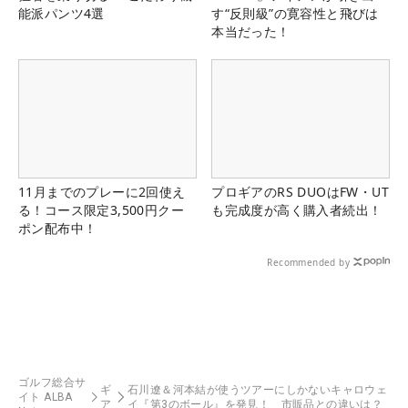
能派パンツ4選
す“反則級”の寛容性と飛びは
本当だった！
11月までのプレーに2回使え
プロギアのRS DUOはFW・UT
る！コース限定3,500円クー
も完成度が高く購入者続出！
ポン配布中！
Recommended by
ゴルフ総合サ
ギ
石川遼＆河本結が使うツアーにしかないキャロウェ
イト ALBA
ア
イ『第3のボール』を発見！ 市販品との違いは？