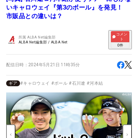
いキャロウェイ『第3のボール』を発見！
市販品との違いは？
コメン
所属
ALBA Net編集部
ト
ALBA Net編集部
/
ALBA Net
0
件
配信日時：
2024年5月21日 11時35分
ギア
#
キャロウェイ
#
ボール
#
石川遼
#
河本結