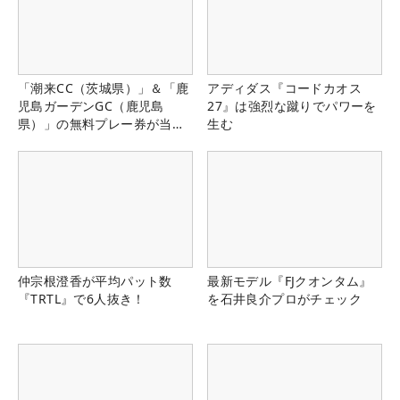
「潮来CC（茨城県）」＆「鹿
アディダス『コードカオス
児島ガーデンGC（鹿児島
27』は強烈な蹴りでパワーを
県）」の無料プレー券が当た
生む
る！！
仲宗根澄香が平均パット数
最新モデル『FJクオンタム』
『TRTL』で6人抜き！
を石井良介プロがチェック