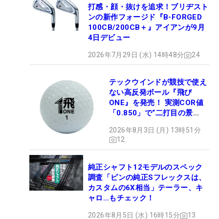
打感・顔・抜けを追求！ブリヂスト
ンの新作フォージド『B-FORGED
100CB/200CB＋』アイアンが9月
4日デビュー
2026年7月29日 (水) 14時48分
24
テックウインドが競技で使え
ない高反発ボール『飛び
ONE』を発売！ 実測COR値
「0.850」で“二打目の景
色”が劇的に変わる!?
2026年8月3日 (月) 13時51分
12
純正シャフト12モデルのスペック
調査「ピンの純正Sフレックスは、
カスタムの6X相当」テーラー、キ
ャロ…もチェック！
2026年8月5日 (水) 16時15分
13