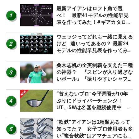
最新アイアンはロフト角で選
1
べ！ 最新41モデルの性能早見
表を作ってみた！#ギアカタログ
2026
ウェッジってどれも一緒に見える
2
けど…違いってあるの？ 最新24
モデルの性能早見表を作ってみ
た #ギアカタログ2026
桑木志帆の全英制覇を支えた三種
3
の神器？ 『スピンが入り過ぎな
いボール』『振りやすいシャフ
ト』『真っすぐ飛ぶドライバ
ー』 #女子プロセッティング
“替えないプロ”今平周吾が10年
4
ぶりにドライバーチェンジ！
UT、5Wは名器を継続使用中 #
男子プロセッティング
“軟鉄”アイアンは2種類あるって
5
知ってた？ 女子プロ使用者も多
い“複合軟鉄”はアマチュアにもオ