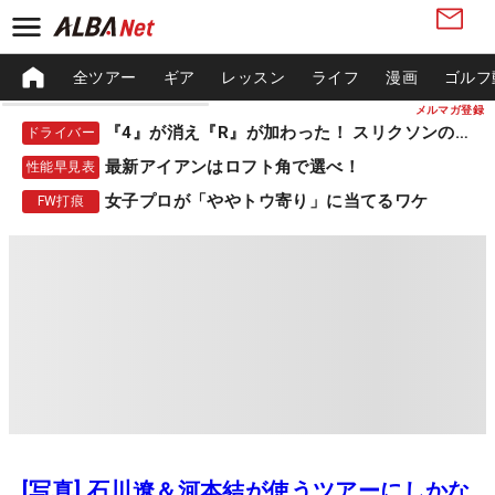
全ツアー
ギア
レッスン
ライフ
漫画
ゴルフ
メルマガ登録
『4』が消え『R』が加わった！ スリクソンの新作
ドライバー
最新アイアンはロフト角で選べ！
性能早見表
女子プロが「ややトウ寄り」に当てるワケ
FW打痕
[写真] 石川遼＆河本結が使うツアーにしかな