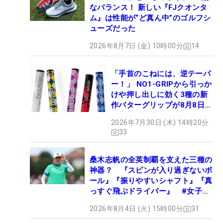
なバランス！ 新しい『FJクオンタ
ム』は性能が“ど真ん中”のゴルフシ
ューズだった
2026年8月7日 (金) 10時00分
14
「手首のこねには、逆テーパ
ー！」 NO1-GRIPから引っか
けや押し出しに効く3種の新
作パターグリップが8月8日デ
ビュー
2026年7月30日 (木) 14時20分
33
桑木志帆の全英制覇を支えた三種の
神器？ 『スピンが入り過ぎないボ
ール』『振りやすいシャフト』『真
っすぐ飛ぶドライバー』 #女子プ
ロセッティング
2026年8月4日 (火) 15時00分
31