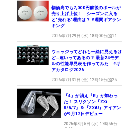
物価高でも7,000円前後のボールが
売り上げ上位！ シーズンに入る
と“売れる”理由は？ #週間ギアラン
キング
2026年7月29日 (水) 18時00分
11
ウェッジってどれも一緒に見えるけ
ど…違いってあるの？ 最新24モデ
ルの性能早見表を作ってみた #ギ
アカタログ2026
2026年7月31日 (金) 12時15分
25
『4』が消え『R』が加わっ
た！ スリクソン『ZXi
R/5/7』＆『ZXiU』アイアン
が9月12日デビュー
2026年8月5日 (水) 17時56分