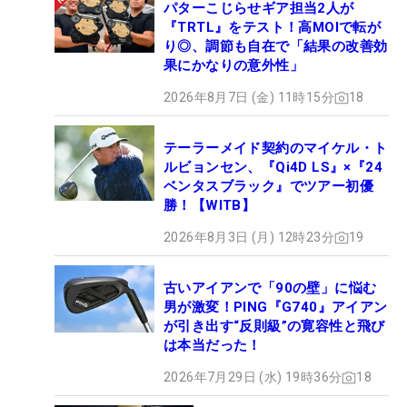
パターこじらせギア担当2人が
『TRTL』をテスト！高MOIで転が
り◎、調節も自在で「結果の改善効
果にかなりの意外性」
2026年8月7日 (金) 11時15分
18
テーラーメイド契約のマイケル・ト
ルビョンセン、『Qi4D LS』×『24
ベンタスブラック』でツアー初優
勝！【WITB】
2026年8月3日 (月) 12時23分
19
古いアイアンで「90の壁」に悩む
男が激変！PING『G740』アイアン
が引き出す“反則級”の寛容性と飛び
は本当だった！
2026年7月29日 (水) 19時36分
18