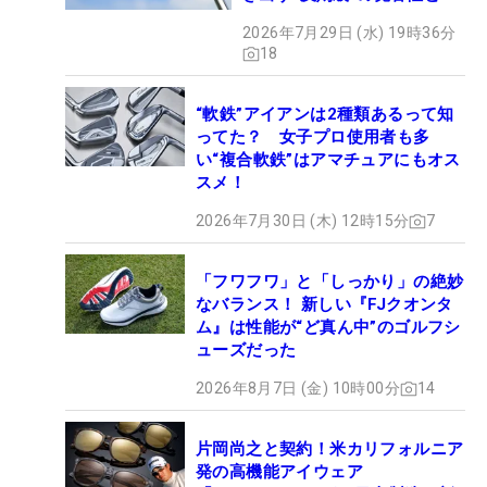
びは本当だった！
2026年7月29日 (水) 19時36分
18
“軟鉄”アイアンは2種類あるって知
ってた？ 女子プロ使用者も多
い“複合軟鉄”はアマチュアにもオス
スメ！
2026年7月30日 (木) 12時15分
7
「フワフワ」と「しっかり」の絶妙
なバランス！ 新しい『FJクオンタ
ム』は性能が“ど真ん中”のゴルフシ
ューズだった
2026年8月7日 (金) 10時00分
14
片岡尚之と契約！米カリフォルニア
発の高機能アイウェア