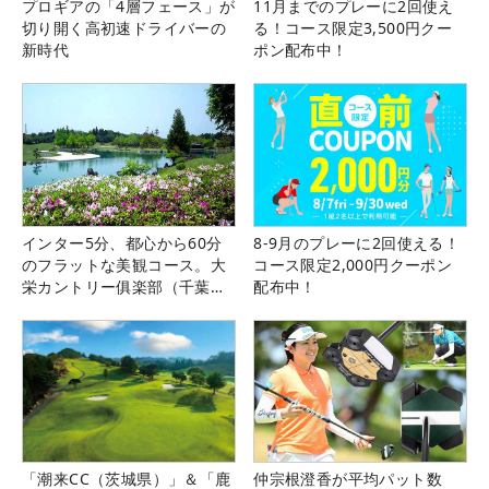
プロギアの「4層フェース」が
11月までのプレーに2回使え
切り開く高初速ドライバーの
る！コース限定3,500円クー
新時代
ポン配布中！
インター5分、都心から60分
8-9月のプレーに2回使える！
のフラットな美観コース。大
コース限定2,000円クーポン
栄カントリー俱楽部（千葉
配布中！
県）
「潮来CC（茨城県）」＆「鹿
仲宗根澄香が平均パット数