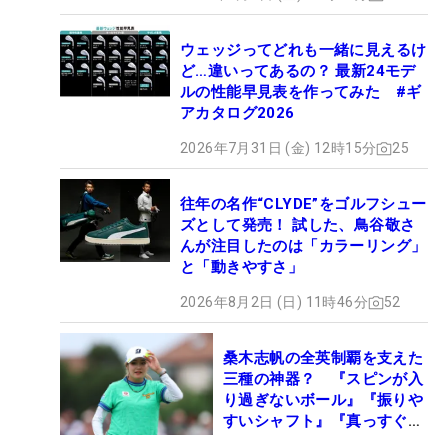
ウェッジってどれも一緒に見えるけ
ど…違いってあるの？ 最新24モデ
ルの性能早見表を作ってみた #ギ
アカタログ2026
2026年7月31日 (金) 12時15分
25
往年の名作“CLYDE”をゴルフシュー
ズとして発売！ 試した、鳥谷敬さ
んが注目したのは「カラーリング」
と「動きやすさ」
2026年8月2日 (日) 11時46分
52
桑木志帆の全英制覇を支えた
三種の神器？ 『スピンが入
り過ぎないボール』『振りや
すいシャフト』『真っすぐ飛
ぶドライバー』 #女子プロ