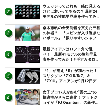
男子プロセッティング
ウェッジってどれも一緒に見える
2
けど…違いってあるの？ 最新24
モデルの性能早見表を作ってみ
た #ギアカタログ2026
桑木志帆の全英制覇を支えた三種
3
の神器？ 『スピンが入り過ぎな
いボール』『振りやすいシャフ
ト』『真っすぐ飛ぶドライバ
ー』 #女子プロセッティング
最新アイアンはロフト角で選
4
べ！ 最新41モデルの性能早見
表を作ってみた！#ギアカタログ
2026
『4』が消え『R』が加わった！
5
スリクソン『ZXi R/5/7』＆
『ZXiU』アイアンが9月12日デ
ビュー
女子プロ17人が好む“雲の上”の
6
快適性がさらに進化！ フットジ
ョイが『FJ Quantum』の新作を