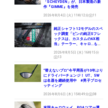
「SCHEYDEN」が、日本製造の新
作『GIMME』を発売
2026年8月4日 (火) 11時12分
11
純正シャフト12モデルのスペ
ック調査「ピンの純正Sフレ
ックスは、カスタムの6X相
当」テーラー、キャロ…もチ
ェック！
2026年8月5日 (水) 16時15分
13
“替えないプロ”今平周吾が10年ぶり
にドライバーチェンジ！ UT、5W
は名器を継続使用中 #男子プロセ
ッティング
2026年8月6日 (木) 15時49分
38
米国キャロウェイ、PGAツアー選