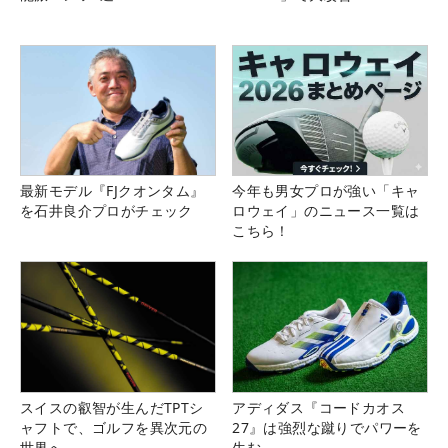
最新モデル『FJクオンタム』
今年も男女プロが強い「キャ
を石井良介プロがチェック
ロウェイ」のニュース一覧は
こちら！
スイスの叡智が生んだTPTシ
アディダス『コードカオス
ャフトで、ゴルフを異次元の
27』は強烈な蹴りでパワーを
世界へ
生む