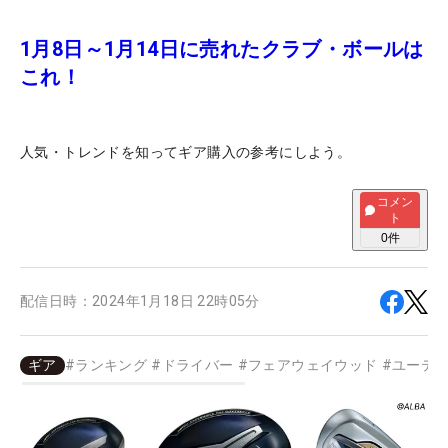
1月8日～1月14日に売れたクラブ・ボールは
これ！
人気・トレンドを知ってギア購入の参考にしよう。
コメン
ト
0
件
配信日時：
2024年1月18日 22時05分
ギア
#
ランキング
#
ドライバー
#
フェアウェイウッド
#
ユーテ