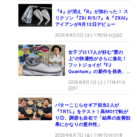
『4』が消え『R』が加わった！ ス
リクソン『ZXi R/5/7』＆『ZXiU』
アイアンが9月12日デビュー
2026年8月5日 (水) 17時56分
62
女子プロ17人が好む“雲の
上”の快適性がさらに進化！
フットジョイが『FJ
Quantum』の新作を発表、8
月7日デビュー
2026年8月1日 (土) 11時41分
51
パターこじらせギア担当2人が
『TRTL』をテスト！高MOIで転が
り◎、調節も自在で「結果の改善効
果にかなりの意外性」
2026年8月7日 (金) 11時15分
18