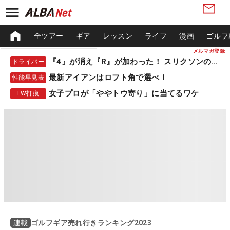
全ツアー
ギア
レッスン
ライフ
漫画
ゴルフ
メルマガ登録
『4』が消え『R』が加わった！ スリクソンの新作
ドライバー
最新アイアンはロフト角で選べ！
性能早見表
女子プロが「ややトウ寄り」に当てるワケ
FW打痕
ゴルフギア売れ行きランキング2023
連載