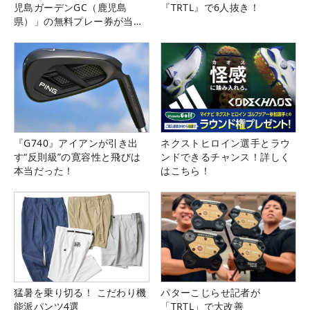
児島ガーデンGC（鹿児島
『TRTL』で6人抜き！
県）」の無料プレー券が当た
る！！
『G740』アイアンが引き出
ネクストヒロイン選手とラウ
す“反則級”の寛容性と飛びは
ンドできるチャンス！詳しく
本当だった！
はこちら！
猛暑を乗り切る！ こだわり機
パターこじらせ記者が
能派パンツ4選
「TRTL」で大改善