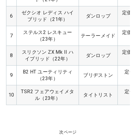
ゼクシオ レディス ハイ
定価：3
6
ダンロップ
ブリッド（21年）
ステルス2 レスキュー
定価：3
7
テーラーメイド
（23年）
スリクソン ZX Mk II ハ
定価：3
8
ダンロップ
イブリッド（22年）
B2 HT ユーティリティ
定価：
9
ブリヂストン
（23年）
TSR2 フェアウェイメタ
定価：
10
タイトリスト
ル（23年）
次ページ