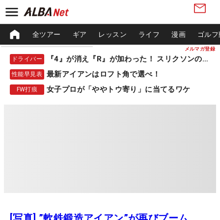
全ツアー
ギア
レッスン
ライフ
漫画
ゴルフ
メルマガ登録
『4』が消え『R』が加わった！ スリクソンの新作
ドライバー
最新アイアンはロフト角で選べ！
性能早見表
女子プロが「ややトウ寄り」に当てるワケ
FW打痕
[写真] ”軟鉄鍛造アイアン”が再びブーム