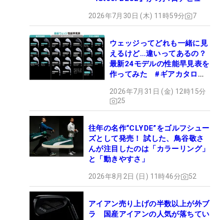
2026年7月30日 (木) 11時59分
7
ウェッジってどれも一緒に見
えるけど…違いってあるの？
最新24モデルの性能早見表を
作ってみた #ギアカタログ
2026
2026年7月31日 (金) 12時15分
25
往年の名作“CLYDE”をゴルフシュー
ズとして発売！ 試した、鳥谷敬さ
んが注目したのは「カラーリング」
と「動きやすさ」
2026年8月2日 (日) 11時46分
52
アイアン売り上げの半数以上が外ブ
ラ 国産アイアンの人気が落ちてい