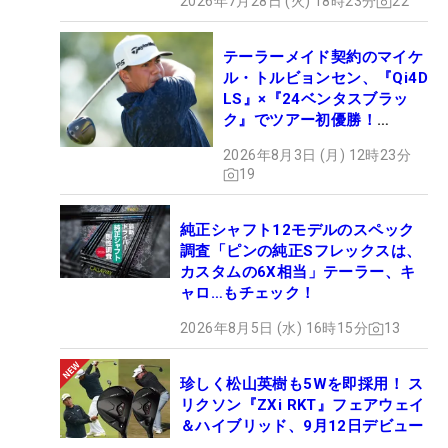
2026年7月28日 (火) 18時23分
22
テーラーメイド契約のマイケ
ル・トルビョンセン、『Qi4D
LS』×『24ベンタスブラッ
ク』でツアー初優勝！
【WITB】
2026年8月3日 (月) 12時23分
19
純正シャフト12モデルのスペック
調査「ピンの純正Sフレックスは、
カスタムの6X相当」テーラー、キ
ャロ…もチェック！
2026年8月5日 (水) 16時15分
13
珍しく松山英樹も5Wを即採用！ ス
リクソン『ZXi RKT』フェアウェイ
＆ハイブリッド、9月12日デビュー