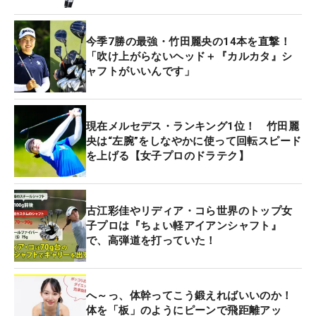
今季7勝の最強・竹田麗央の14本を直撃！
「吹け上がらないヘッド＋『カルカタ』シ
ャフトがいいんです」
現在メルセデス・ランキング1位！ 竹田麗
央は“左腕”をしなやかに使って回転スピード
を上げる【女子プロのドラテク】
古江彩佳やリディア・コら世界のトップ女
子プロは『ちょい軽アイアンシャフト』
で、高弾道を打っていた！
へ～っ、体幹ってこう鍛えればいいのか！
体を「板」のようにピーンで飛距離アッ