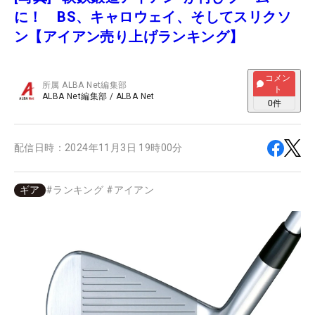
に！ BS、キャロウェイ、そしてスリクソ
ン【アイアン売り上げランキング】
コメン
所属
ALBA Net編集部
ト
ALBA Net編集部
/
ALBA Net
0
件
配信日時：
2024年11月3日 19時00分
ギア
#
ランキング
#
アイアン