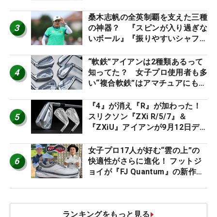
た #ギアカタログ2026
桑木志帆の全英制覇を支えた三種
3
の神器？ 『スピンが入り過ぎな
いボール』『振りやすいシャフ
ト』『真っすぐ飛ぶドライバ
ー』 #女子プロセッティング
“軟鉄”アイアンは2種類あるって
4
知ってた？ 女子プロ使用者も多
い“複合軟鉄”はアマチュアにもオ
ススメ！
『4』が消え『R』が加わった！
5
スリクソン『ZXi R/5/7』＆
『ZXiU』アイアンが9月12日デ
ビュー
女子プロ17人が好む“雲の上”の
6
快適性がさらに進化！ フットジ
ョイが『FJ Quantum』の新作を
発表、8月7日デビュー
ランキングをもっと見る