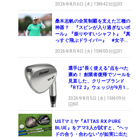
2026年8月6日 (木) 13時42分
33
桑木志帆の全英制覇を支えた三種の
神器？ 『スピンが入り過ぎないボ
ール』『振りやすいシャフト』『真
っすぐ飛ぶドライバー』 #女子プ
ロセッティング
2026年8月4日 (火) 15時00分
31
選手は“長く使える”点をべた
褒め！ 創業者復帰でソールを
見直した、クリーブランド
『RTZ 2』ウェッジが9月12
日デビュー
2026年8月5日 (水) 15時09分
60
USTマミヤ『ATTAS RX PURE
BLUE』をアマ3人が試すと、“ヘッ
ドの合う・合わない”が如実に出た