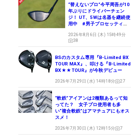
“替えないプロ”今平周吾が10
年ぶりにドライバーチェン
ジ！ UT、5Wは名器を継続使
用中 #男子プロセッティン
グ
2026年8月6日 (木) 15時49分
38
BSのカスタム専用『B-Limited BX
TOUR MAX』、叩ける『B-Limited
BX★★TOUR』が今秋デビュー
2026年7月29日 (水) 14時18分
27
“軟鉄”アイアンは2種類あるって知
ってた？ 女子プロ使用者も多
い“複合軟鉄”はアマチュアにもオス
スメ！
2026年7月30日 (木) 12時15分
7