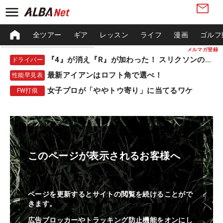
全ツアー
ギア
レッスン
ライフ
漫画
ゴルフ
メルマガ登録
『4』が消え『R』が加わった！ スリクソンの新作
ドライバー
最新アイアンはロフト角で選べ！
性能早見表
女子プロが「ややトウ寄り」に当てるワケ
FW打痕
このページが表示されるお客様へ
ページを更新するとサイトの閲覧を続けることがで
きます。
広告ブロッカーやトラッキング防止機能をオンにし