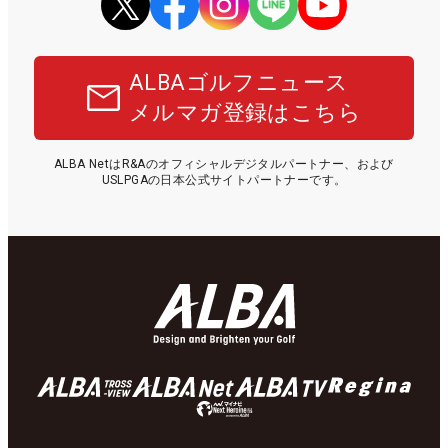
ALBAゴルフニュース
メルマガ登録はこちら
ALBA NetはR&Aのオフィシャルデジタルパートナー、および
USLPGAの日本公式サイトパートナーです。