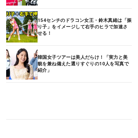
154センチのドラコン女王・鈴木真緒は「振
り子」をイメージして右手のヒラで加速さ
せる！
韓国女子ツアーは美人だらけ！「実力と美
貌を兼ね備えた選りすぐりの10人を写真で
紹介」