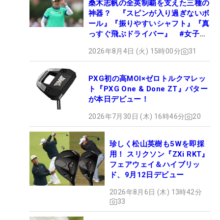
桑木志帆の全英制覇を支えた三種の
神器？ 『スピンが入り過ぎないボ
ール』『振りやすいシャフト』『真
っすぐ飛ぶドライバー』 #女子プ
ロセッティング
2026年8月4日 (火) 15時00分
31
PXG初の高MOI×ゼロトルクマレッ
ト『PXG One & Done ZT』パター
が本日デビュー！
2026年7月30日 (木) 16時46分
20
珍しく松山英樹も5Wを即採
用！ スリクソン『ZXi RKT』
フェアウェイ＆ハイブリッ
ド、9月12日デビュー
2026年8月6日 (木) 13時42分
33