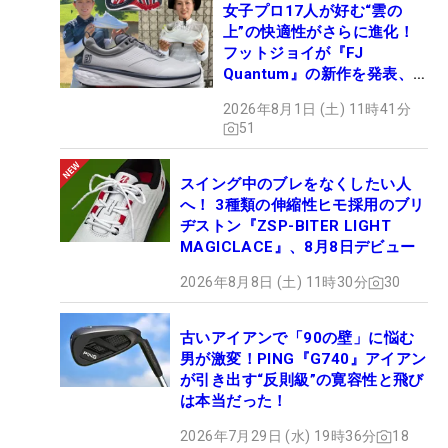
女子プロ17人が好む“雲の
上”の快適性がさらに進化！
フットジョイが『FJ
Quantum』の新作を発表、8
月7日デビュー
2026年8月1日 (土) 11時41分
51
スイング中のブレをなくしたい人
へ！ 3種類の伸縮性ヒモ採用のブリ
ヂストン『ZSP-BITER LIGHT
MAGICLACE』、8月8日デビュー
2026年8月8日 (土) 11時30分
30
古いアイアンで「90の壁」に悩む
男が激変！PING『G740』アイアン
が引き出す“反則級”の寛容性と飛び
は本当だった！
2026年7月29日 (水) 19時36分
18