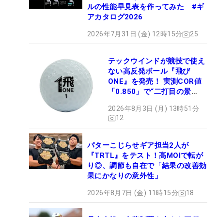
ルの性能早見表を作ってみた #ギ
アカタログ2026
2026年7月31日 (金) 12時15分
25
テックウインドが競技で使え
ない高反発ボール『飛び
ONE』を発売！ 実測COR値
「0.850」で“二打目の景
色”が劇的に変わる!?
2026年8月3日 (月) 13時51分
12
パターこじらせギア担当2人が
『TRTL』をテスト！高MOIで転が
り◎、調節も自在で「結果の改善効
果にかなりの意外性」
2026年8月7日 (金) 11時15分
18