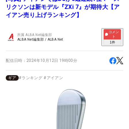
リクソンは新モデル『ZXi 7』が期待大【ア
イアン売り上げランキング】
コメン
所属
ALBA Net編集部
ト
ALBA Net編集部
/
ALBA Net
1
件
配信日時：
2024年10月12日 19時00分
ギア
#
ランキング
#
アイアン