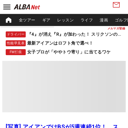
全ツアー
ギア
レッスン
ライフ
漫画
ゴルフ
メルマガ登録
『4』が消え『R』が加わった！ スリクソンの新作
ドライバー
最新アイアンはロフト角で選べ！
性能早見表
女子プロが「ややトウ寄り」に当てるワケ
FW打痕
[写真] アイアンではBSが5週連続1位！ ス