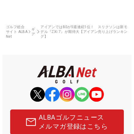
ゴルフ総合
アイアンではBSが5週連続1位！ スリクソンは新モ
ギ
サイト ALBA
デル『ZXi 7』が期待大【アイアン売り上げランキン
ア
Net
グ】
ALBAゴルフニュース
メルマガ登録はこちら