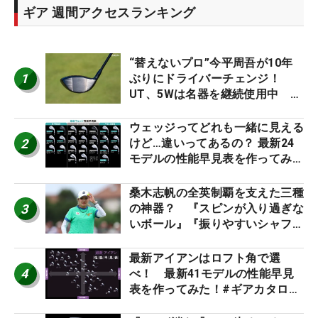
ギア 週間アクセスランキング
“替えないプロ”今平周吾が10年
1
ぶりにドライバーチェンジ！
UT、5Wは名器を継続使用中 #
男子プロセッティング
ウェッジってどれも一緒に見える
2
けど…違いってあるの？ 最新24
モデルの性能早見表を作ってみ
た #ギアカタログ2026
桑木志帆の全英制覇を支えた三種
3
の神器？ 『スピンが入り過ぎな
いボール』『振りやすいシャフ
ト』『真っすぐ飛ぶドライバ
ー』 #女子プロセッティング
最新アイアンはロフト角で選
4
べ！ 最新41モデルの性能早見
表を作ってみた！#ギアカタログ
2026