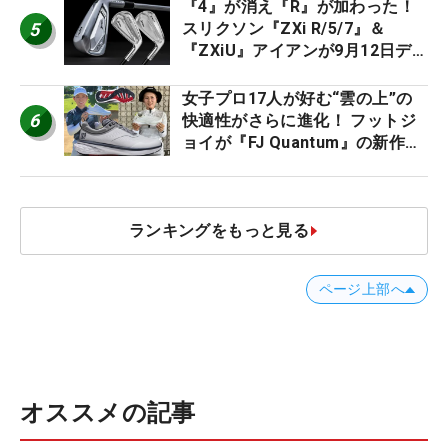
『4』が消え『R』が加わった！
5
スリクソン『ZXi R/5/7』＆
『ZXiU』アイアンが9月12日デ
ビュー
女子プロ17人が好む“雲の上”の
6
快適性がさらに進化！ フットジ
ョイが『FJ Quantum』の新作を
発表、8月7日デビュー
ランキングをもっと見る
ページ上部へ
オススメの記事