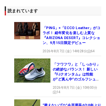
読まれています
「PING」×「ECCO Leather」がコ
ラボ！ 経年変化を楽しむ上質な
『ARIZONA DESERT』コレクショ
ン、9月15日限定デビュー
2026年8月7日 (金) 14時28分
64
「フワフワ」と「しっかり」
の絶妙なバランス！ 新しい
『FJクオンタム』は性能
が“ど真ん中”のゴルフシュー
ズだった
2026年8月7日 (金) 10時00分
14
“替えないプロ”今平周吾が10年ぶり