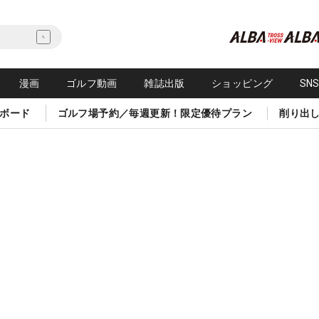
漫画
ゴルフ動画
雑誌出版
ショッピング
SN
ボード
ゴルフ場予約／毎週更新！限定優待プラン
削り出