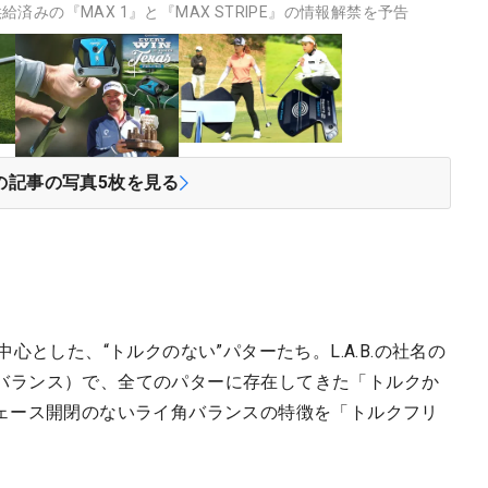
みの『MAX 1』と『MAX STRIPE』の情報解禁を予告
の記事の写真
5
枚を見る
Fを中心とした、“トルクのない”パターたち。L.A.B.の社名の
」（ライ角バランス）で、全てのパターに存在してきた「トルクか
ェース開閉のないライ角バランスの特徴を「トルクフリ