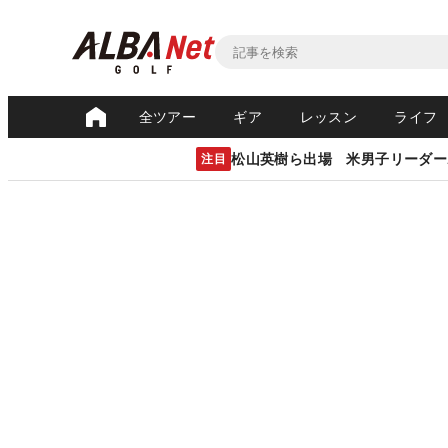
全ツアー
ギア
レッスン
ライフ
松山英樹ら出場 米男子リーダー
注目