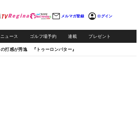
メルマガ登録
ログイン
Sニュース
ゴルフ場予約
連載
プレゼント
しの打感が秀逸 『トゥーロンパター』