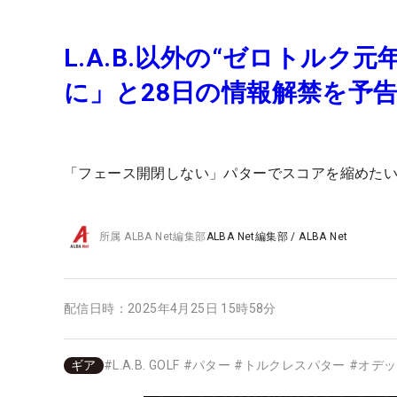
L.A.B.以外の“ゼロトルク
に」と28日の情報解禁を予
「フェース開閉しない」パターでスコアを縮めた
所属
ALBA Net編集部
ALBA Net編集部
/
ALBA Net
配信日時：
2025年4月25日 15時58分
ギア
#
L.A.B. GOLF
#
パター
#
トルクレスパター
#
オデッ