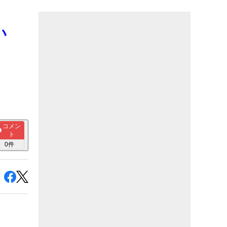
い
コメン
ト
0
件