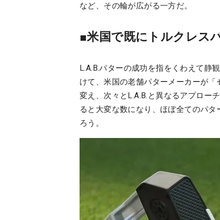
など、その輪が広がる一方だ。
■米国で既にトルクレス
L.A.B.パターの成功を指をくわえ
けて、米国の老舗パターメーカーが「
変え、次々とL.A.B.と異なるアプ
ると大変な数になり、ほぼ全てのパター
ろう。