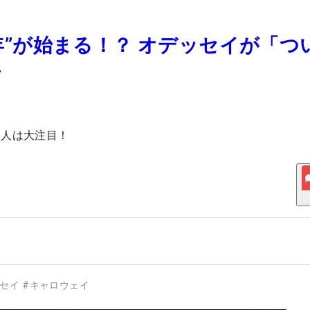
元年”が始まる！？ オデッセイが「つ
告
い人は大注目！
セイ
#
キャロウェイ