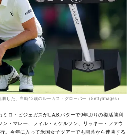
X』で2連勝した、当時43歳のルーカス・グローバー（GettyImages）
ロ・ビジェガスがL.A.B.パターで9年ぶりの復活勝利
ソン・マレー、フィル・ミケルソン、リッキー・ファウ
.へ移行。今年に入って米国女子ツアーでも開幕から連勝する