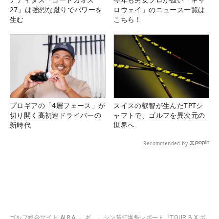
27』は強烈な蹴りでパワーを
ロウェイ」のニュース一覧は
生む
こちら！
プロギアの「4層フェース」が
スイスの叡智が生んだTPTシ
切り開く高初速ドライバーの
ャフトで、ゴルフを異次元の
新時代
世界へ
Recommended by
ゴルフ総合サイト ALBA
ギ
シン貧打爆裂レポート『TOUR B X ボ