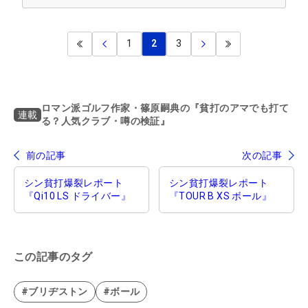
1
2
3
ロマン派ゴルフ作家・篠原嗣典の『貧打のアマでも打て
連載
る？人気クラブ・噂の検証』
前の記事
次の記事
シン貧打爆裂レポート
シン貧打爆裂レポート
『Qi10 LS ドライバー』
『TOUR B XS ボール』
この記事のタグ
#ブリヂストン
#ボール