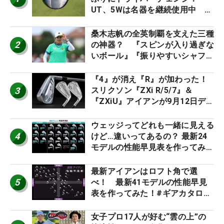
UT、5Wは名器を継続使用中 #
男子プロセッティング
桑木志帆の全英制覇を支えた三種
2
の神器？ 『スピンが入り過ぎな
いボール』『振りやすいシャフ
ト』『真っすぐ飛ぶドライバ
ー』 #女子プロセッティング
『4』が消え『R』が加わった！
3
スリクソン『ZXi R/5/7』＆
『ZXiU』アイアンが9月12日デ
ビュー
ウェッジってどれも一緒に見える
4
けど…違いってあるの？ 最新24
モデルの性能早見表を作ってみ
た #ギアカタログ2026
最新アイアンはロフト角で選
5
べ！ 最新41モデルの性能早見
表を作ってみた！#ギアカタログ
2026
女子プロ17人が好む“雲の上”の