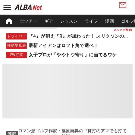
全ツアー
ギア
レッスン
ライフ
漫画
ゴルフ
メルマガ登録
『4』が消え『R』が加わった！ スリクソンの新作
ドライバー
最新アイアンはロフト角で選べ！
性能早見表
女子プロが「ややトウ寄り」に当てるワケ
FW打痕
ロマン派ゴルフ作家・篠原嗣典の『貧打のアマでも打て
連載