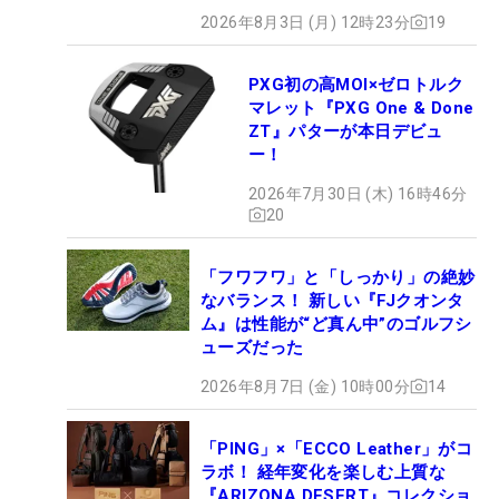
2026年8月3日 (月) 12時23分
19
PXG初の高MOI×ゼロトルク
マレット『PXG One & Done
ZT』パターが本日デビュ
ー！
2026年7月30日 (木) 16時46分
20
「フワフワ」と「しっかり」の絶妙
なバランス！ 新しい『FJクオンタ
ム』は性能が“ど真ん中”のゴルフシ
ューズだった
2026年8月7日 (金) 10時00分
14
「PING」×「ECCO Leather」がコ
ラボ！ 経年変化を楽しむ上質な
『ARIZONA DESERT』コレクショ