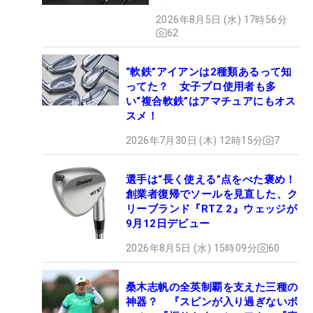
2026年8月5日 (水) 17時56分
62
“軟鉄”アイアンは2種類あるって知
ってた？ 女子プロ使用者も多
い“複合軟鉄”はアマチュアにもオス
スメ！
2026年7月30日 (木) 12時15分
7
選手は“長く使える”点をべた褒め！
創業者復帰でソールを見直した、ク
リーブランド『RTZ 2』ウェッジが
9月12日デビュー
2026年8月5日 (水) 15時09分
60
桑木志帆の全英制覇を支えた三種の
神器？ 『スピンが入り過ぎないボ