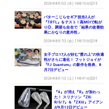
2026年8月5日 (水) 16時15分
13
パターこじらせギア担当2人が
『TRTL』をテスト！高MOIで転が
り◎、調節も自在で「結果の改善効
果にかなりの意外性」
2026年8月7日 (金) 11時15分
18
女子プロ17人が好む“雲の上”の快適
性がさらに進化！ フットジョイが
『FJ Quantum』の新作を発表、8
月7日デビュー
2026年8月1日 (土) 11時41分
51
『4』が消え『R』が加わっ
た！ スリクソン『ZXi
R/5/7』＆『ZXiU』アイアン
が9月12日デビュー