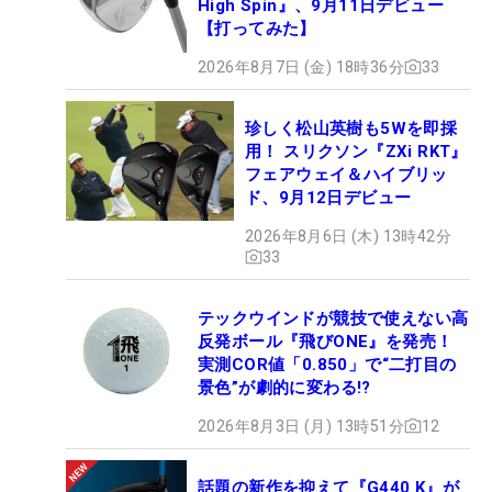
High Spin』、9月11日デビュー
【打ってみた】
2026年8月7日 (金) 18時36分
33
珍しく松山英樹も5Wを即採
用！ スリクソン『ZXi RKT』
フェアウェイ＆ハイブリッ
ド、9月12日デビュー
2026年8月6日 (木) 13時42分
33
テックウインドが競技で使えない高
反発ボール『飛びONE』を発売！
実測COR値「0.850」で“二打目の
景色”が劇的に変わる!?
2026年8月3日 (月) 13時51分
12
話題の新作を抑えて『G440 K』が