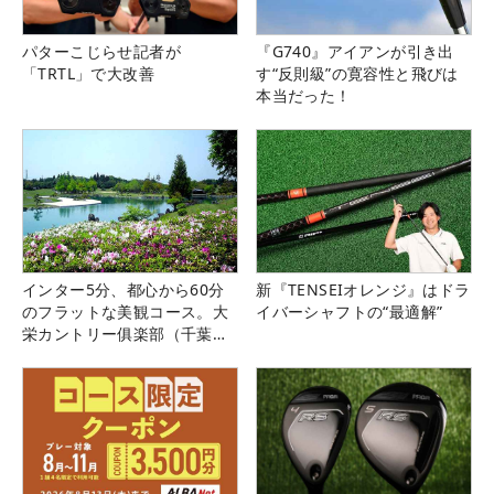
パターこじらせ記者が
『G740』アイアンが引き出
「TRTL」で大改善
す“反則級”の寛容性と飛びは
本当だった！
インター5分、都心から60分
新『TENSEIオレンジ』はドラ
のフラットな美観コース。大
イバーシャフトの“最適解”
栄カントリー俱楽部（千葉
県）