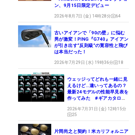
ン、9月15日限定デビュー
2026年8月7日 (金) 14時28分
64
古いアイアンで「90の壁」に悩む
男が激変！PING『G740』アイアン
が引き出す“反則級”の寛容性と飛び
は本当だった！
2026年7月29日 (水) 19時36分
18
ウェッジってどれも一緒に見
えるけど…違いってあるの？
最新24モデルの性能早見表を
作ってみた #ギアカタログ
2026
2026年7月31日 (金) 12時15分
25
片岡尚之と契約！米カリフォルニア