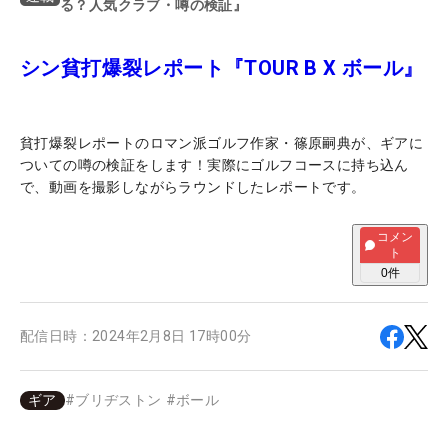
る？人気クラブ・噂の検証』
シン貧打爆裂レポート『TOUR B X ボール』
貧打爆裂レポートのロマン派ゴルフ作家・篠原嗣典が、ギアに
ついての噂の検証をします！実際にゴルフコースに持ち込ん
で、動画を撮影しながらラウンドしたレポートです。
コメン
ト
0
件
配信日時：
2024年2月8日 17時00分
ギア
#
ブリヂストン
#
ボール