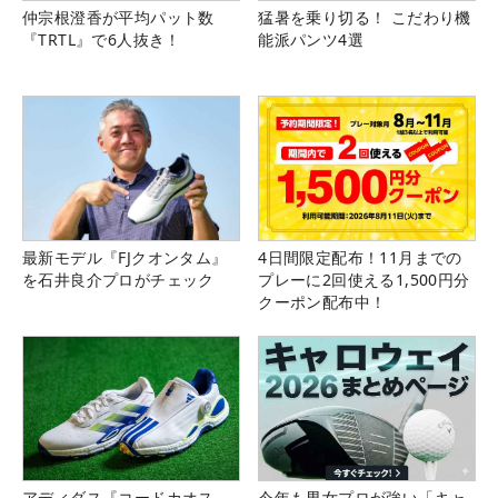
仲宗根澄香が平均パット数
猛暑を乗り切る！ こだわり機
『TRTL』で6人抜き！
能派パンツ4選
最新モデル『FJクオンタム』
4日間限定配布！11月までの
を石井良介プロがチェック
プレーに2回使える1,500円分
クーポン配布中！
アディダス『コードカオス
今年も男女プロが強い「キャ