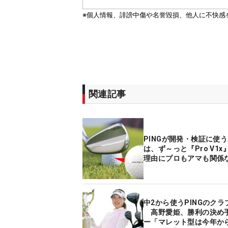
関連記事
PINGが開発・検証に使
は、ず～っと『Pro V1x
理由にプロもアマも関係
中2から使うPINGのクラ
高野愛姫、勝利の決め
ー「マレット型は今年か