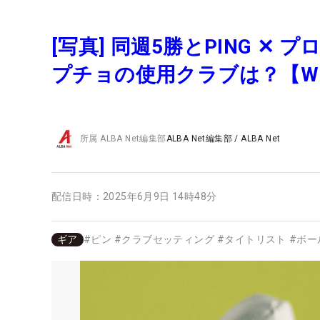
[写真] 同週5勝とPING ✕
プチョの使用クラブは？【WI
所属
ALBA Net編集部
ALBA Net編集部
/
ALBA Net
配信日時：
2025年6月9日 14時48分
ギア
#
ピン
#
クラブセッティング
#
タイトリスト
#
ボー