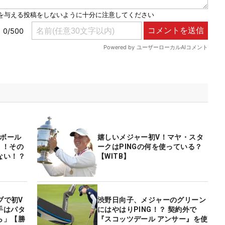
うボール
嬉しいメジャー初V！マヤ・スタ
』！その
ークはPINGの何を使っている？
ない！？
【WITB】
ブで初V
渋野日向子、メジャーのグリーン
手はパタ
にはやはりPING！？ 契約外で
ら」【勝
『スコッツデール アンサー』を使