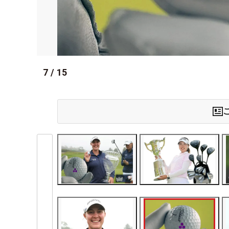
7
/
15