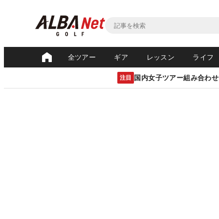
全ツアー
ギア
レッスン
ライフ
国内女子ツアー組み合わせ
注目