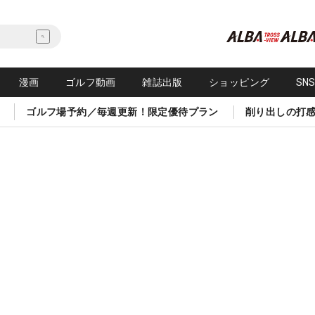
漫画
ゴルフ動画
雑誌出版
ショッピング
SN
ゴルフ場予約／毎週更新！限定優待プラン
削り出しの打