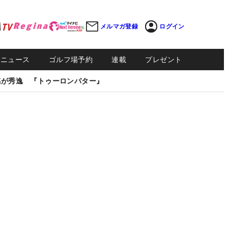
メルマガ登録
ログイン
Sニュース
ゴルフ場予約
連載
プレゼント
感が秀逸 『トゥーロンパター』