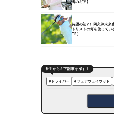
者のギア】
待望の初V！ 阿久津未来
トリストの何を使っている
TB】
番手からギア記事を探す！
#
ドライバー
#
フェアウェイウッド