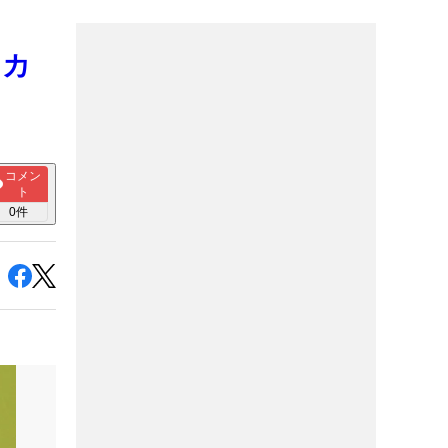
・カ
コメン
ト
0
件