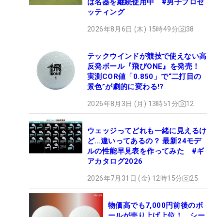
は名器を継続使用中 #男子プロセ
ッティング
2026年8月6日 (木) 15時49分
38
テックウインドが競技で使えない高
反発ボール『飛びONE』を発売！
実測COR値「0.850」で“二打目の
景色”が劇的に変わる!?
2026年8月3日 (月) 13時51分
12
ウェッジってどれも一緒に見えるけ
ど…違いってあるの？ 最新24モデ
ルの性能早見表を作ってみた #ギ
アカタログ2026
2026年7月31日 (金) 12時15分
25
物価高でも7,000円前後のボ
ールが売り上げ上位！ シー