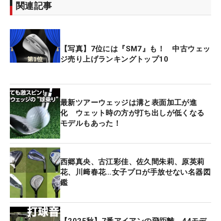
関連記事
【写真】7位には『SM7』も！ 中古ウェッ
ジ売り上げランキングトップ10
最新ツアーウェッジは溝と表面加工が進
化 ウェット時の方が打ち出しが低くなる
モデルもあった！
西郷真央、古江彩佳、佐久間朱莉、原英莉
花、川﨑春花…女子プロが手放せない名器図
鑑