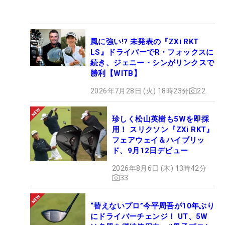
風に強い!? 未発表の『ZXi RKT
LS』ドライバーでR・フォックスに
続き、ジェニー・シンがリンクスで
勝利【WITB】
2026年7月28日 (火) 18時23分
22
珍しく松山英樹も5Wを即採
用！ スリクソン『ZXi RKT』
フェアウェイ＆ハイブリッ
ド、9月12日デビュー
2026年8月6日 (木) 13時42分
33
“替えないプロ”今平周吾が10年ぶり
にドライバーチェンジ！ UT、5W