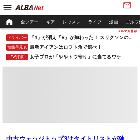
全ツアー
ギア
レッスン
ライフ
漫画
ゴルフ
メルマガ登録
『4』が消え『R』が加わった！ スリクソンの新作
ドライバー
最新アイアンはロフト角で選べ！
性能早見表
女子プロが「ややトウ寄り」に当てるワケ
FW打痕
中古ウェッジトップ3はタイトリストが独