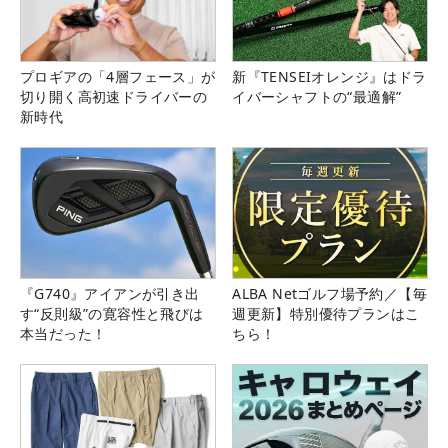
プロギアの「4層フェース」が
新『TENSEIオレンジ』はドラ
切り開く高初速ドライバーの
イバーシャフトの“最適解”
新時代
『G740』アイアンが引き出
ALBA Netゴルフ場予約／【毎
す“反則級”の寛容性と飛びは
週更新】特別優待プランはこ
本当だった！
ちら！