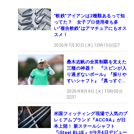
“軟鉄”アイアンは2種類あるって知
ってた？ 女子プロ使用者も多
い“複合軟鉄”はアマチュアにもオス
スメ！
2026年7月30日 (木) 12時15分
7
桑木志帆の全英制覇を支えた
三種の神器？ 『スピンが入
り過ぎないボール』『振りや
すいシャフト』『真っすぐ飛
ぶドライバー』 #女子プロ
2026年8月4日 (火) 15時00分
セッティング
31
米国フィッティング現場で人気のプ
レミアムブランド『ACCRA』が日
本上陸！ 新スチールシャフト
『iSteel BLUE』が9月4日デビュー