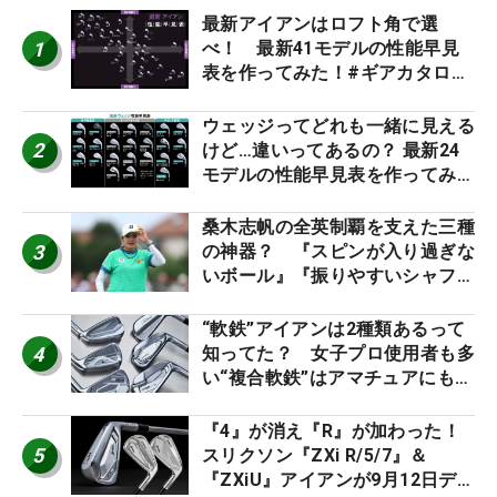
最新アイアンはロフト角で選
1
べ！ 最新41モデルの性能早見
表を作ってみた！#ギアカタログ
2026
ウェッジってどれも一緒に見える
2
けど…違いってあるの？ 最新24
モデルの性能早見表を作ってみ
た #ギアカタログ2026
桑木志帆の全英制覇を支えた三種
3
の神器？ 『スピンが入り過ぎな
いボール』『振りやすいシャフ
ト』『真っすぐ飛ぶドライバ
ー』 #女子プロセッティング
“軟鉄”アイアンは2種類あるって
4
知ってた？ 女子プロ使用者も多
い“複合軟鉄”はアマチュアにもオ
ススメ！
『4』が消え『R』が加わった！
5
スリクソン『ZXi R/5/7』＆
『ZXiU』アイアンが9月12日デ