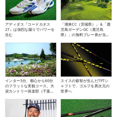
アディダス『コードカオス
「潮来CC（茨城県）」＆「鹿
27』は強烈な蹴りでパワーを
児島ガーデンGC（鹿児島
生む
県）」の無料プレー券が当た
る！！
インター5分、都心から60分
スイスの叡智が生んだTPTシ
のフラットな美観コース。大
ャフトで、ゴルフを異次元の
栄カントリー俱楽部（千葉
世界へ
県）