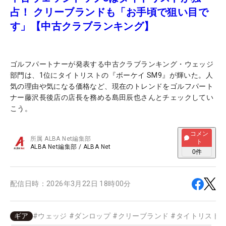
占！ クリーブランドも「お手頃で狙い目で
す」【中古クラブランキング】
ゴルフパートナーが発表する中古クラブランキング・ウェッジ
部門は、1位にタイトリストの『ボーケイ SM9』が輝いた。人
気の理由や気になる価格など、現在のトレンドをゴルフパート
ナー藤沢長後店の店長を務める島田辰也さんとチェックしてい
こう。
コメン
所属
ALBA Net編集部
ト
ALBA Net編集部
/
ALBA Net
0
件
配信日時：
2026年3月22日 18時00分
ギア
#
ウェッジ
#
ダンロップ
#
クリーブランド
#
タイトリスト