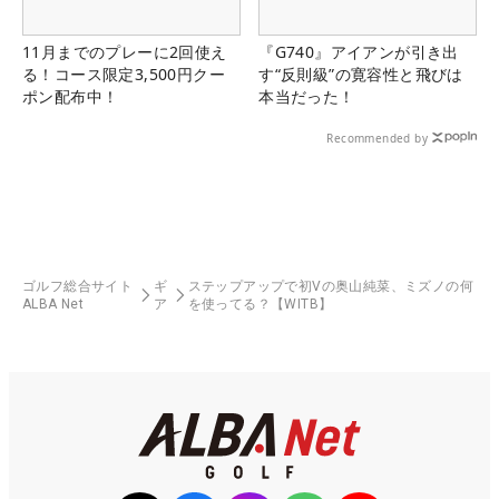
11月までのプレーに2回使え
『G740』アイアンが引き出
る！コース限定3,500円クー
す“反則級”の寛容性と飛びは
ポン配布中！
本当だった！
Recommended by
ゴルフ総合サイト
ギ
ステップアップで初Vの奥山純菜、ミズノの何
ALBA Net
ア
を使ってる？【WITB】