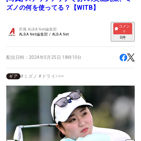
ズノの何を使ってる？【WITB】
コメン
所属
ALBA Net編集部
ト
ALBA Net編集部
/
ALBA Net
0
件
配信日時：
2024年5月25日 18時10分
ギア
#
ミズノ
#
ドライバー