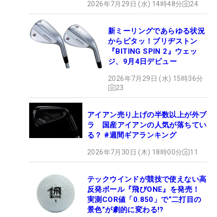
2026年7月29日 (水) 14時48分
24
新ミーリングであらゆる状況
からピタッ！ブリヂストン
『BITING SPIN 2』ウェッ
ジ、9月4日デビュー
2026年7月29日 (水) 15時36分
23
アイアン売り上げの半数以上が外ブ
ラ 国産アイアンの人気が落ちてい
る？ #週間ギアランキング
2026年7月30日 (木) 18時00分
11
テックウインドが競技で使えない高
反発ボール『飛びONE』を発売！
実測COR値「0.850」で“二打目の
景色”が劇的に変わる!?