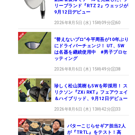
リーブランド『RTZ 2』ウェッジが
9月12日デビュー
2026年8月5日 (水) 15時09分
60
“替えないプロ”今平周吾が10年ぶり
にドライバーチェンジ！ UT、5W
は名器を継続使用中 #男子プロセ
ッティング
2026年8月6日 (木) 15時49分
38
珍しく松山英樹も5Wを即採用！ ス
リクソン『ZXi RKT』フェアウェイ
＆ハイブリッド、9月12日デビュー
2026年8月6日 (木) 13時42分
33
パターこじらせギア担当2人
が『TRTL』をテスト！高