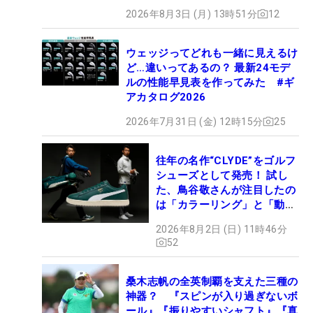
2026年8月3日 (月) 13時51分
12
ウェッジってどれも一緒に見えるけ
ど…違いってあるの？ 最新24モデ
ルの性能早見表を作ってみた #ギ
アカタログ2026
2026年7月31日 (金) 12時15分
25
往年の名作“CLYDE”をゴルフ
シューズとして発売！ 試し
た、鳥谷敬さんが注目したの
は「カラーリング」と「動き
やすさ」
2026年8月2日 (日) 11時46分
52
桑木志帆の全英制覇を支えた三種の
神器？ 『スピンが入り過ぎないボ
ール』『振りやすいシャフト』『真