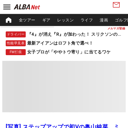
全ツアー
ギア
レッスン
ライフ
漫画
ゴルフ
メルマガ登録
『4』が消え『R』が加わった！ スリクソンの新作
ドライバー
最新アイアンはロフト角で選べ！
性能早見表
女子プロが「ややトウ寄り」に当てるワケ
FW打痕
[写真] ステップアップで初Vの奥山純菜、ミ