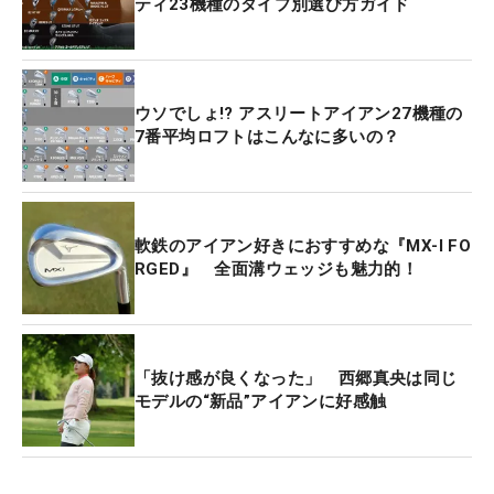
ティ23機種のタイプ別選び方ガイド
ウソでしょ!? アスリートアイアン27機種の
7番平均ロフトはこんなに多いの？
軟鉄のアイアン好きにおすすめな『MX-I FO
RGED』 全面溝ウェッジも魅力的！
「抜け感が良くなった」 西郷真央は同じ
モデルの“新品”アイアンに好感触