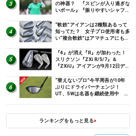
3
の神器？ 『スピンが入り過ぎな
いボール』『振りやすいシャフ
ト』『真っすぐ飛ぶドライバ
ー』 #女子プロセッティング
“軟鉄”アイアンは2種類あるって
4
知ってた？ 女子プロ使用者も多
い“複合軟鉄”はアマチュアにもオ
ススメ！
『4』が消え『R』が加わった！
5
スリクソン『ZXi R/5/7』＆
『ZXiU』アイアンが9月12日デ
ビュー
“替えないプロ”今平周吾が10年
6
ぶりにドライバーチェンジ！
UT、5Wは名器を継続使用中 #
男子プロセッティング
ランキングをもっと見る