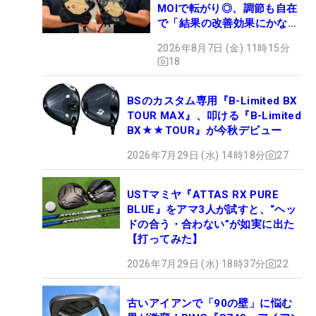
MOIで転がり◎、調節も自在
で「結果の改善効果にかなり
の意外性」
2026年8月7日 (金) 11時15分
18
BSのカスタム専用『B-Limited BX
TOUR MAX』、叩ける『B-Limited
BX★★TOUR』が今秋デビュー
2026年7月29日 (水) 14時18分
27
USTマミヤ『ATTAS RX PURE
BLUE』をアマ3人が試すと、“ヘッ
ドの合う・合わない”が如実に出た
【打ってみた】
2026年7月29日 (水) 18時37分
22
古いアイアンで「90の壁」に悩む