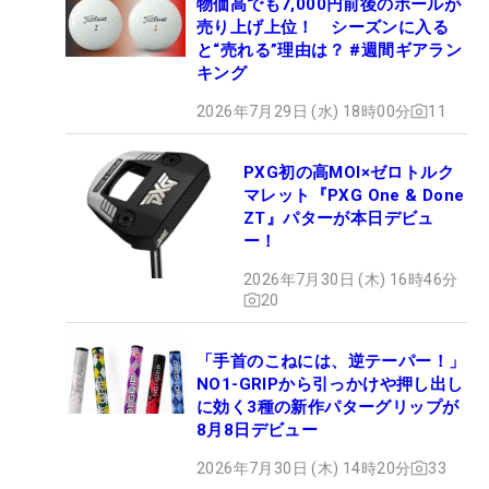
物価高でも7,000円前後のボールが
売り上げ上位！ シーズンに入る
と“売れる”理由は？ #週間ギアラン
キング
2026年7月29日 (水) 18時00分
11
PXG初の高MOI×ゼロトルク
マレット『PXG One & Done
ZT』パターが本日デビュ
ー！
2026年7月30日 (木) 16時46分
20
「手首のこねには、逆テーパー！」
NO1-GRIPから引っかけや押し出し
に効く3種の新作パターグリップが
8月8日デビュー
2026年7月30日 (木) 14時20分
33