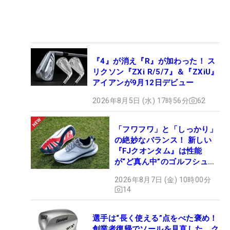
『4』が消え『R』が加わった！ ス
リクソン『ZXi R/5/7』＆『ZXiU』
アイアンが9月12日デビュー
2026年8月5日 (水) 17時56分
62
「フワフワ」と「しっかり」
の絶妙なバランス！ 新しい
『FJクオンタム』は性能
が“ど真ん中”のゴルフシュー
ズだった
2026年8月7日 (金) 10時00分
14
選手は“長く使える”点をべた褒め！
創業者復帰でソールを見直した、ク