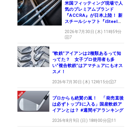
米国フィッティング現場で人
気のプレミアムブランド
『ACCRA』が日本上陸！ 新
スチールシャフト『iSteel
BLUE』が9月4日デビュー
2026年7月30日 (木) 11時59分
7
“軟鉄”アイアンは2種類あるって知
ってた？ 女子プロ使用者も多
い“複合軟鉄”はアマチュアにもオス
スメ！
2026年7月30日 (木) 12時15分
7
プロからも絶賛の嵐！ 「発売直後
は必ずトップ3に入る」国産軟鉄ア
イアンとは？ #週間ギアランキング
2026年8月9日 (日) 18時00分
11