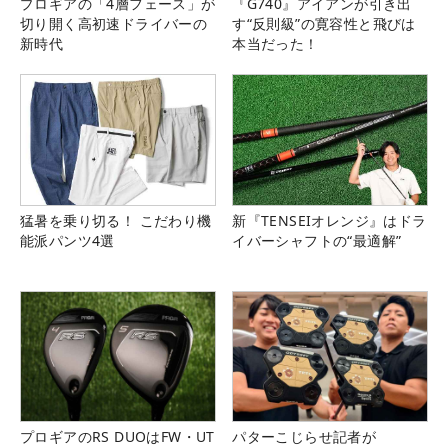
プロギアの「4層フェース」が
『G740』アイアンが引き出
切り開く高初速ドライバーの
す“反則級”の寛容性と飛びは
新時代
本当だった！
猛暑を乗り切る！ こだわり機
新『TENSEIオレンジ』はドラ
能派パンツ4選
イバーシャフトの“最適解”
プロギアのRS DUOはFW・UT
パターこじらせ記者が