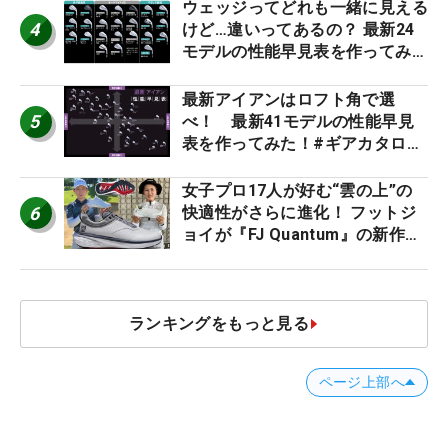
ウェッジってどれも一緒に見える
4
けど…違いってあるの？ 最新24
モデルの性能早見表を作ってみ
た #ギアカタログ2026
最新アイアンはロフト角で選
5
べ！ 最新41モデルの性能早見
表を作ってみた！#ギアカタログ
2026
女子プロ17人が好む“雲の上”の
6
快適性がさらに進化！ フットジ
ョイが『FJ Quantum』の新作を
発表、8月7日デビュー
ランキングをもっと見る
ページ上部へ