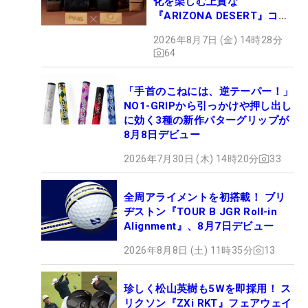
化を楽しむ上質な
『ARIZONA DESERT』コレ
クション、9月15日限定デビ
2026年8月7日 (金) 14時28分
ュー
64
「手首のこねには、逆テーパー！」
NO1-GRIPから引っかけや押し出し
に効く3種の新作パターグリップが
8月8日デビュー
2026年7月30日 (木) 14時20分
33
全周アライメントを初搭載！ ブリ
ヂストン『TOUR B JGR Roll-in
Alignment』、8月7日デビュー
2026年8月8日 (土) 11時35分
13
珍しく松山英樹も5Wを即採用！ ス
リクソン『ZXi RKT』フェアウェイ