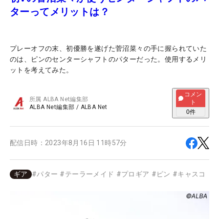
ターってメリットは？
プレーオフの末、初優勝を遂げた菅沼菜々の手に握られていた
のは、ピンのセンターシャフトのパターだった。使用するメリ
ットを考えてみた。
コメン
所属
ALBA Net編集部
ト
ALBA Net編集部
/
ALBA Net
0
件
配信日時：
2023年8月16日 11時57分
ギア
#
パター
#
テーラーメイド
#
プロギア
#
ピン
#
キャスコ