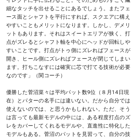
イレクトに手に伝わること。そのためものすごく繊
細なタッチを出せることにあるでしょう。またフェ
ース面とシャフトを平行にすれば、スクエアに構え
やすいこともメリットになります。しかし、デメリ
ットもあります。それはスイートエリアが狭く、打
点がズレるとシャフト軸を中心にヘッドが回転しや
すいことです。打点がトゥ側にズレればフェースが
開き、ヒール側にズレればフェースが閉じてしまい
ます。打ちこなすには確実に芯で打てる技術が必要
なのです」（関コーチ）
優勝した菅沼菜々は平均パット数9位（８月14日現
在）とパターの名手には違いない。だから自分では
使えないのでは、と思うかもしれない。ただ、そう
は言っても最新モデルの中には、ある程度打点のズ
レをカバーしてくれるモデルや、直進性に特化した
モデルもある。菅沼のパットを見習って、自分の技