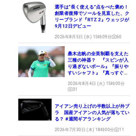
選手は“長く使える”点をべた褒め！
創業者復帰でソールを見直した、ク
リーブランド『RTZ 2』ウェッジが
9月12日デビュー
2026年8月5日 (水) 15時09分
60
桑木志帆の全英制覇を支えた
三種の神器？ 『スピンが入
り過ぎないボール』『振りや
すいシャフト』『真っすぐ飛
ぶドライバー』 #女子プロ
2026年8月4日 (火) 15時00分
セッティング
31
アイアン売り上げの半数以上が外ブ
ラ 国産アイアンの人気が落ちてい
る？ #週間ギアランキング
2026年7月30日 (木) 18時00分
11