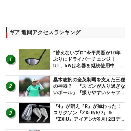
ギア 週間アクセスランキング
“替えないプロ”今平周吾が10年
1
ぶりにドライバーチェンジ！
UT、5Wは名器を継続使用中 #
男子プロセッティング
桑木志帆の全英制覇を支えた三種
2
の神器？ 『スピンが入り過ぎな
いボール』『振りやすいシャフ
ト』『真っすぐ飛ぶドライバ
ー』 #女子プロセッティング
『4』が消え『R』が加わった！
3
スリクソン『ZXi R/5/7』＆
『ZXiU』アイアンが9月12日デ
ビュー