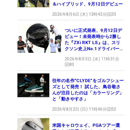
＆ハイブリッド、9月12日デビュー
2026年8月6日 (木) 13時42分
33
ついに正式発表、9月12日デ
ビュー！未発表時から2勝し
た『ZXi RKT LS』は、スリ
クソン史上No.1ドライバー!?
【打ってみた】
2026年8月5日 (水) 11時31分
83
往年の名作“CLYDE”をゴルフシュー
ズとして発売！ 試した、鳥谷敬さ
んが注目したのは「カラーリング」
と「動きやすさ」
2026年8月2日 (日) 11時46分
52
米国キャロウェイ、PGAツアー選