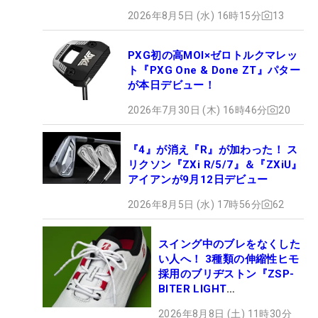
2026年8月5日 (水) 16時15分
13
PXG初の高MOI×ゼロトルクマレッ
ト『PXG One & Done ZT』パター
が本日デビュー！
2026年7月30日 (木) 16時46分
20
『4』が消え『R』が加わった！ ス
リクソン『ZXi R/5/7』＆『ZXiU』
アイアンが9月12日デビュー
2026年8月5日 (水) 17時56分
62
スイング中のブレをなくした
い人へ！ 3種類の伸縮性ヒモ
採用のブリヂストン『ZSP-
BITER LIGHT
MAGICLACE』、8月8日デビ
2026年8月8日 (土) 11時30分