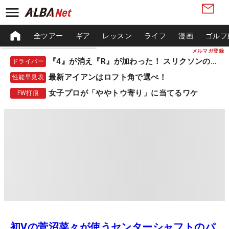
全ツアー
ギア
レッスン
ライフ
漫画
ゴルフ
メルマガ登録
『4』が消え『R』が加わった！ スリクソンの新作
ドライバー
最新アイアンはロフト角で選べ！
性能早見表
女子プロが「ややトウ寄り」に当てるワケ
FW打痕
初Vの菅沼菜々が使うセンターシャフトのパ