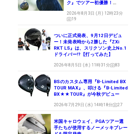
ク』でツアー初優勝！
【WITB】
2026年8月3日 (月) 12時23分
19
ついに正式発表、9月12日デビュ
ー！未発表時から2勝した『ZXi
RKT LS』は、スリクソン史上No.1
ドライバー!?【打ってみた】
2026年8月5日 (水) 11時31分
83
BSのカスタム専用『B-Limited BX
TOUR MAX』、叩ける『B-Limited
BX★★TOUR』が今秋デビュー
2026年7月29日 (水) 14時18分
27
米国キャロウェイ、PGAツアー選
手たちが使用するノーメッキブレー