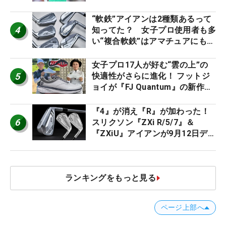
ト』『真っすぐ飛ぶドライバ
ー』 #女子プロセッティング
“軟鉄”アイアンは2種類あるって
4
知ってた？ 女子プロ使用者も多
い“複合軟鉄”はアマチュアにもオ
ススメ！
女子プロ17人が好む“雲の上”の
5
快適性がさらに進化！ フットジ
ョイが『FJ Quantum』の新作を
発表、8月7日デビュー
『4』が消え『R』が加わった！
6
スリクソン『ZXi R/5/7』＆
『ZXiU』アイアンが9月12日デ
ビュー
ランキングをもっと見る
ページ上部へ