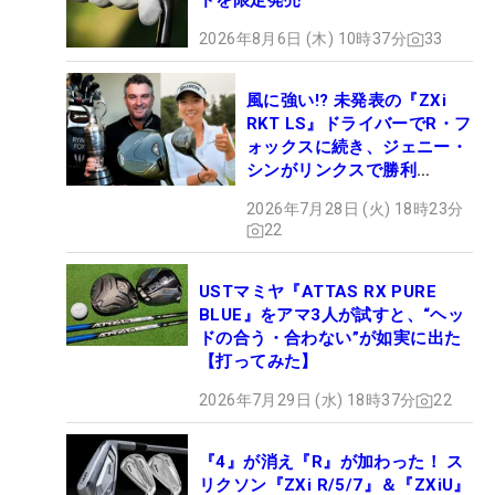
ドを限定発売
2026年8月6日 (木) 10時37分
33
風に強い!? 未発表の『ZXi
RKT LS』ドライバーでR・フ
ォックスに続き、ジェニー・
シンがリンクスで勝利
【WITB】
2026年7月28日 (火) 18時23分
22
USTマミヤ『ATTAS RX PURE
BLUE』をアマ3人が試すと、“ヘッ
ドの合う・合わない”が如実に出た
【打ってみた】
2026年7月29日 (水) 18時37分
22
『4』が消え『R』が加わった！ ス
リクソン『ZXi R/5/7』＆『ZXiU』