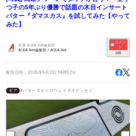
つ子の5年ぶり優勝で話題の木目インサート
パター『ダマスカス』を試してみた【やって
みた】
コメン
所属
ALBA Net編集部
ト
ALBA Net編集部
/
ALBA Net
0
件
配信日時：
2026年6月2日 18時52分
ギア
#
パター
#
キャロウェイ
#
オデッセイ