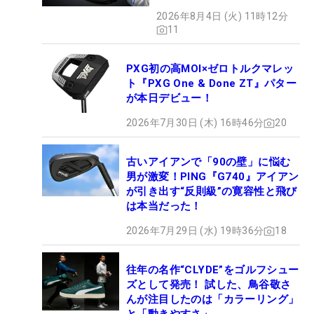
2026年8月4日 (火) 11時12分
11
PXG初の高MOI×ゼロトルクマレッ
ト『PXG One & Done ZT』パター
が本日デビュー！
2026年7月30日 (木) 16時46分
20
古いアイアンで「90の壁」に悩む
男が激変！PING『G740』アイアン
が引き出す“反則級”の寛容性と飛び
は本当だった！
2026年7月29日 (水) 19時36分
18
往年の名作“CLYDE”をゴルフシュー
ズとして発売！ 試した、鳥谷敬さ
んが注目したのは「カラーリング」