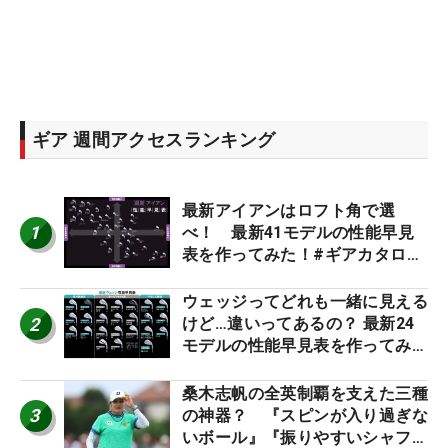
ギア 週間アクセスランキング
最新アイアンはロフト角で選
1
べ！ 最新41モデルの性能早見
表を作ってみた！#ギアカタログ
2026
ウェッジってどれも一緒に見える
2
けど…違いってあるの？ 最新24
モデルの性能早見表を作ってみ
た #ギアカタログ2026
桑木志帆の全英制覇を支えた三種
3
の神器？ 『スピンが入り過ぎな
いボール』『振りやすいシャフ