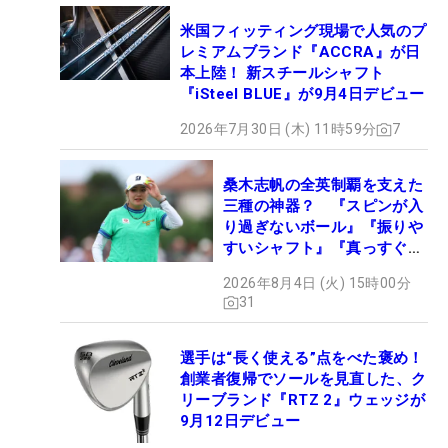
米国フィッティング現場で人気のプ
レミアムブランド『ACCRA』が日
本上陸！ 新スチールシャフト
『iSteel BLUE』が9月4日デビュー
2026年7月30日 (木) 11時59分
7
桑木志帆の全英制覇を支えた
三種の神器？ 『スピンが入
り過ぎないボール』『振りや
すいシャフト』『真っすぐ飛
ぶドライバー』 #女子プロ
2026年8月4日 (火) 15時00分
セッティング
31
選手は“長く使える”点をべた褒め！
創業者復帰でソールを見直した、ク
リーブランド『RTZ 2』ウェッジが
9月12日デビュー