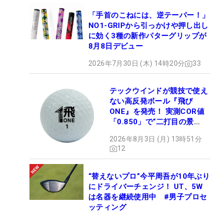
「手首のこねには、逆テーパー！」
NO1-GRIPから引っかけや押し出し
に効く3種の新作パターグリップが
8月8日デビュー
2026年7月30日 (木) 14時20分
33
テックウインドが競技で使え
ない高反発ボール『飛び
ONE』を発売！ 実測COR値
「0.850」で“二打目の景
色”が劇的に変わる!?
2026年8月3日 (月) 13時51分
12
“替えないプロ”今平周吾が10年ぶり
にドライバーチェンジ！ UT、5W
は名器を継続使用中 #男子プロセ
ッティング