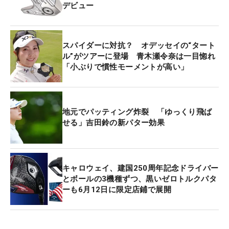
デビュー
スパイダーに対抗？ オデッセイの“タート
ル”がツアーに登場 青木瀬令奈は一目惚れ
「小ぶりで慣性モーメントが高い」
地元でパッティング炸裂 「ゆっくり飛ば
せる」吉田鈴の新パター効果
キャロウェイ、建国250周年記念ドライバー
とボールの3機種ずつ、黒いゼロトルクパタ
ーも6月12日に限定店鋪で展開