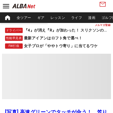
全ツアー
ギア
レッスン
ライフ
漫画
ゴルフ
メルマガ登録
『4』が消え『R』が加わった！ スリクソンの新作
ドライバー
最新アイアンはロフト角で選べ！
性能早見表
女子プロが「ややトウ寄り」に当てるワケ
FW打痕
[写真] 高速グリーンでタッチが合う！ 笠り