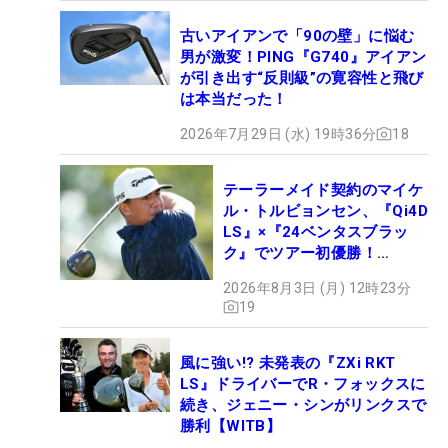
古いアイアンで「90の壁」に悩む
男が激変！PING『G740』アイアン
が引き出す“反則級”の寛容性と飛び
は本当だった！
2026年7月29日 (水) 19時36分
18
テーラーメイド契約のマイケ
ル・トルビョンセン、『Qi4D
LS』×『24ベンタスブラッ
ク』でツアー初優勝！
【WITB】
2026年8月3日 (月) 12時23分
19
風に強い!? 未発表の『ZXi RKT
LS』ドライバーでR・フォックスに
続き、ジェニー・シンがリンクスで
勝利【WITB】