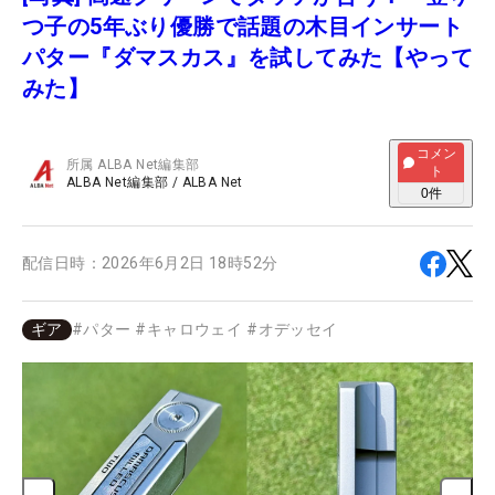
つ子の5年ぶり優勝で話題の木目インサート
パター『ダマスカス』を試してみた【やって
みた】
コメン
所属
ALBA Net編集部
ト
ALBA Net編集部
/
ALBA Net
0
件
配信日時：
2026年6月2日 18時52分
ギア
#
パター
#
キャロウェイ
#
オデッセイ