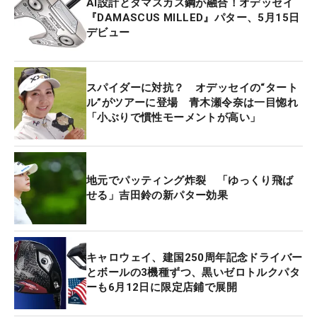
AI設計とダマスカス鋼が融合！オデッセイ
『DAMASCUS MILLED』パター、5月15日
デビュー
スパイダーに対抗？ オデッセイの“タート
ル”がツアーに登場 青木瀬令奈は一目惚れ
「小ぶりで慣性モーメントが高い」
地元でパッティング炸裂 「ゆっくり飛ば
せる」吉田鈴の新パター効果
キャロウェイ、建国250周年記念ドライバー
とボールの3機種ずつ、黒いゼロトルクパタ
ーも6月12日に限定店鋪で展開