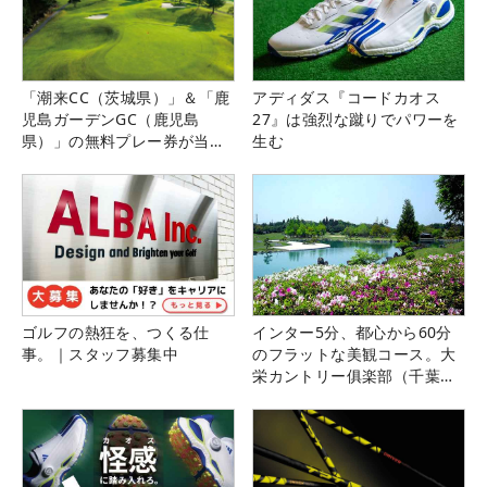
「潮来CC（茨城県）」＆「鹿
アディダス『コードカオス
児島ガーデンGC（鹿児島
27』は強烈な蹴りでパワーを
県）」の無料プレー券が当た
生む
る！！
ゴルフの熱狂を、つくる仕
インター5分、都心から60分
事。｜スタッフ募集中
のフラットな美観コース。大
栄カントリー俱楽部（千葉
県）