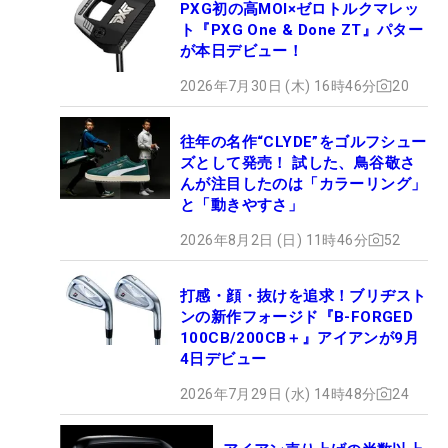
PXG初の高MOI×ゼロトルクマレッ
ト『PXG One & Done ZT』パター
が本日デビュー！
2026年7月30日 (木) 16時46分
20
往年の名作“CLYDE”をゴルフシュー
ズとして発売！ 試した、鳥谷敬さ
んが注目したのは「カラーリング」
と「動きやすさ」
2026年8月2日 (日) 11時46分
52
打感・顔・抜けを追求！ブリヂスト
ンの新作フォージド『B-FORGED
100CB/200CB＋』アイアンが9月
4日デビュー
2026年7月29日 (水) 14時48分
24