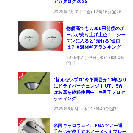
アカタログ2026
2026年7月31日 (金) 12時15分
25
物価高でも7,000円前後のボ
ールが売り上げ上位！ シー
ズンに入ると“売れる”理由
は？ #週間ギアランキング
2026年7月29日 (水) 18時00分
11
“替えないプロ”今平周吾が10年ぶり
にドライバーチェンジ！ UT、5W
は名器を継続使用中 #男子プロセ
ッティング
2026年8月6日 (木) 15時49分
38
米国キャロウェイ、PGAツアー選
手たちが使用するノーメッキブレー