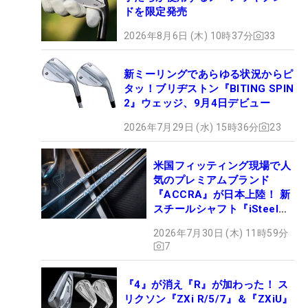
ドを限定発売
2026年8月6日 (木) 10時37分
33
新ミーリングであらゆる状況からピ
タッ！ブリヂストン『BITING SPIN
2』ウェッジ、9月4日デビュー
2026年7月29日 (水) 15時36分
23
米国フィッティング現場で人
気のプレミアムブランド
『ACCRA』が日本上陸！ 新
スチールシャフト『iSteel
BLUE』が9月4日デビュー
2026年7月30日 (木) 11時59分
7
『4』が消え『R』が加わった！ ス
リクソン『ZXi R/5/7』＆『ZXiU』