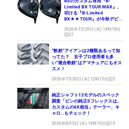
BSのカスタム専用『B-
Limited BX TOUR MAX』、
叩ける『B-Limited
BX★★TOUR』が今秋デビュ
ー
2026年7月29日 (水) 14時18分
27
“軟鉄”アイアンは2種類あるって知
ってた？ 女子プロ使用者も多
い“複合軟鉄”はアマチュアにもオス
スメ！
2026年7月30日 (木) 12時15分
7
純正シャフト12モデルのスペック
調査「ピンの純正Sフレックスは、
カスタムの6X相当」テーラー、キ
ャロ…もチェック！
2026年8月5日 (水) 16時15分
13