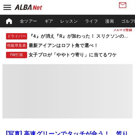
全ツアー
ギア
レッスン
ライフ
漫画
ゴルフ
メルマガ登録
『4』が消え『R』が加わった！ スリクソンの新作
ドライバー
最新アイアンはロフト角で選べ！
性能早見表
女子プロが「ややトウ寄り」に当てるワケ
FW打痕
[写真] 高速グリーンでタッチが合う！ 笠り