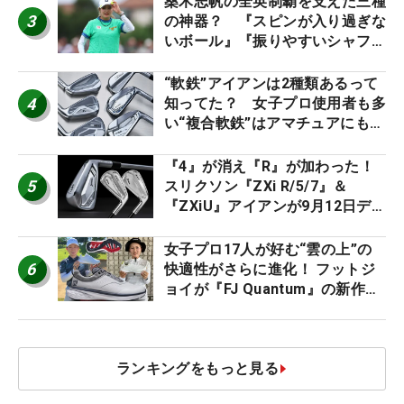
桑木志帆の全英制覇を支えた三種
3
の神器？ 『スピンが入り過ぎな
いボール』『振りやすいシャフ
ト』『真っすぐ飛ぶドライバ
ー』 #女子プロセッティング
“軟鉄”アイアンは2種類あるって
4
知ってた？ 女子プロ使用者も多
い“複合軟鉄”はアマチュアにもオ
ススメ！
『4』が消え『R』が加わった！
5
スリクソン『ZXi R/5/7』＆
『ZXiU』アイアンが9月12日デ
ビュー
女子プロ17人が好む“雲の上”の
6
快適性がさらに進化！ フットジ
ョイが『FJ Quantum』の新作を
発表、8月7日デビュー
ランキングをもっと見る